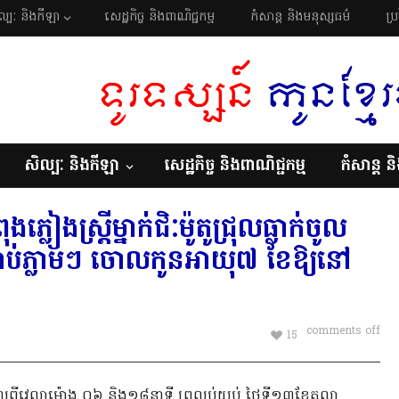
ល្បៈ និងកីឡា
សេដ្ឋកិច្ច និងពាណិជ្ជកម្ម
កំសាន្ត និងមនុស្សធម៌
ប្
សិល្បៈ និងកីឡា
សេដ្ឋកិច្ច និងពាណិជ្ជកម្ម
កំសាន្ត ន
ងស្ត្រីម្នាក់ជិៈម៉ូតូជ្រុលធ្លាក់ចូល
្លាប់ភ្លាមៗ ចោលកូនអាយុ៧ ខែឱ្យនៅ
comments off
15
កាលពីវេលាម៉ោង ០៦ និង១៨នាទី ព្រលប់យប់ ថ្ងៃទី១៣ខែតុលា