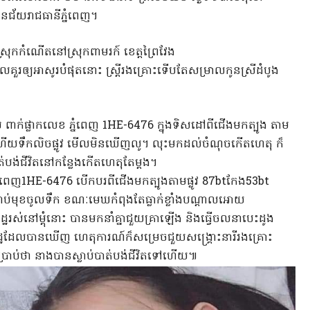
ានជ័យរាជធានីភ្នំពេញ។
ានស្រុកកំណើតនៅស្រុកពាមរក៍ ខេត្តព្រៃវែង
ីដែលគួរឲ្យអាសូរបំផុតនោះ ស្ត្រីរងគ្រោះទើបតែសម្រាលកូនស្រីដំបូង
៌ស ពាក់ផ្លាកលេខ ភ្នំពេញ 1HE-6476 ក្នុងទិសដៅពីជើងមកត្បូង តាម
ង ហើយទឹកលិចផ្លូវ មើលមិនឃើញលូ។ លុះមកដល់ចំណុចកើតហេតុ ក៏
បាត់បង់ជីវិតនៅកន្លែងកើតហេតុតែម្តង។
ខភ្នំពេញ1HE-6476 បើកបរពីជើងមកត្បូងតាមផ្លូវ 87btកែង53bt
ូផ្កាប់មុខចូលទឹក ខណៈមេឃកំពុងតែធ្លាក់ខ្លាំងបណ្តាលអោយ
រស់នៅម្ដុំនោះ បានមកនាំគ្នាជួយគ្រាឡើង​ និងធ្វើចលនាបេះដូង
ដ្ឋដែលបានឃើញ ហេតុការណ៍ក៏សម្រេចជួយសង្គ្រោះនារីរងគ្រោះ
បានបា្រប់ថា នាងបានស្លាប់បាត់បង់ជីវិតទៅហើយ៕