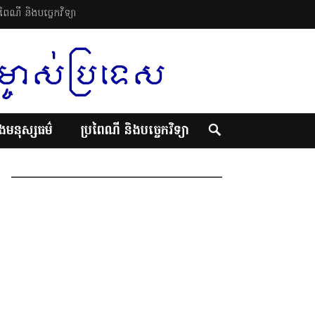
រពៃណី និងបច្ចេកវិទ្យា
ិងមនុស្សធម៌
ប្រពៃណី និងបច្ចេកវិទ្យា