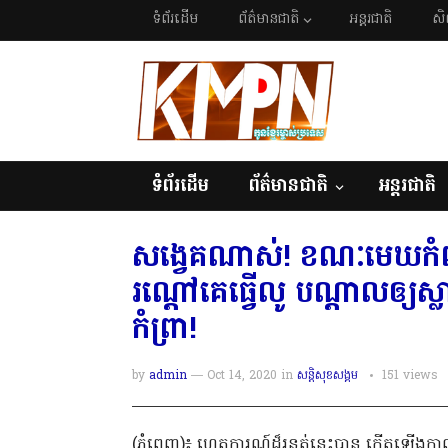
ទំព័រដើម
ព័ត៌មានជាតិ
អន្តរជាតិ
សិ
ទំព័រដើម
ព័ត៌មានជាតិ
អន្តរជាតិ
សង្វេគណាស់! ខណៈមេឃកំពុងភ្លៀ
រណ្ដៅគេធ្វើលូ បណ្តាលឲ្យស
កំព្រា!
by
admin
— Oct 14, 2020
in
សន្តិសុខសង្គម
151
views
(ភ្នំពេញ)៖ ហេតុការណ៍ដ៏រន្ធត់នេះបាន កើតឡើង