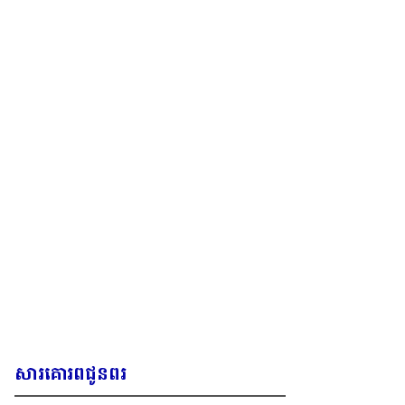
សារគោរពជូនពរ