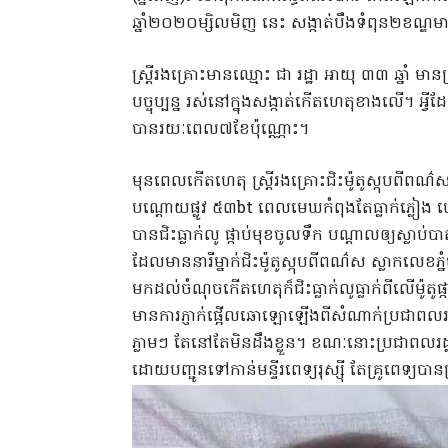
ឆ្នាំ២០២០ម្សិលមិញ នេះ សង្កាត់បឹងទំពុន២ខណ្ឌម
ស្ត្រីរងគ្រោះមានឈ្មោះ ជា រដ្ឋា អាយុ ៣៣ ឆ្នាំ ម
បច្ចុប្បន្ន រស់នៅក្នុងសង្កាត់កើតហេតុខាងលើ។ អ្វ
បានរយៈពេល៧ខែប៉ុណ្ណោះ។
មុនពេលកើតហេតុ ស្ត្រីរងគ្រោះជិះម៉ូតូស្កុបពីពណ
បណ្តោយផ្លូវ ៥៣bt ពេលមេឃកំពុងតែធ្លាក់ភ្លៀ
បានជិះធ្លាក់លូ ផ្កាប់មុខចូលទឹក បណ្តាលឲ្យស្លាប់
ដែលមាននារីម្នាក់ជិះម៉ូតូស្កុបពីពណ៌ស ស្លាកលេ
មកដល់ចំណុចកើតហេតុក៏ជិះធ្លាក់លូធ្លាក់ពីលើម៉ូត
មានការភ្ញាក់ផ្អើលឆោឡោឡើងពីសំណាក់ប្រជាពលរដ្ឋ
ភ្លាមៗ តែនៅតែមិនដឹងខ្លួន។ ខណៈនោះប្រជាពលរ
ដោយបញ្ជូនទៅកាន់មន្ទីរពេទ្យរុស្ស៊ី តែគ្រូពេទ្យ