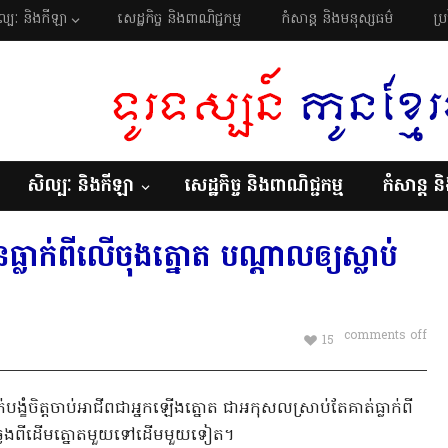
ល្បៈ និងកីឡា
សេដ្ឋកិច្ច និងពាណិជ្ជកម្ម
កំសាន្ត និងមនុស្សធម៌
ប្
សិល្បៈ និងកីឡា
សេដ្ឋកិច្ច និងពាណិជ្ជកម្ម
កំសាន្ត ន
ានធ្លាក់ពីលើចុងត្នោត បណ្តាលឲ្យស្លាប់
comments off
15
ាក់បង្ខំចិត្តចាប់អាជីពជាអ្នកឡើងត្នោត ជាអកុសលស្រាប់តែគាត់ធ្លាក់ពី
ដើរឆ្លងពីដើមត្នោតមួយទៅដើមមួយទៀត។