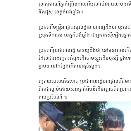
ហេតុការណ៍ភ្ញាក់ផ្អើលកាលពីវេលាម៉ោង​ ៧:៣០នាទីព្
ទឹកផុស ខេត្តកំពង់ឆ្នាំង។
ប្រភពពីមន្ត្រីអាជ្ញាធរមូលដ្ឋាន​ បានឲ្យដឹងថា បុរ
ស្រុកទឹកផុស ខេត្តកំពង់ឆ្នាំង ជាអ្នករកស៊ីឡើងត្ន
ប្រភពពីប្រជាពលរដ្ឋ​ បានឲ្យដឹងថា នៅមុនពេល
ដែលជនរងគ្រោះកំពុងដើរតាមស្នួរដើមឬស្សី​ ឆ្លងទៅ
ភ្លាមៗ នៅកន្លែងកើតហេតុតែម្តង។
ក្រោយពេលកើតហេតុ​ ប្រជាពលរដ្ឋបានផ្តល់ព័ត៌មានទ
ពិតជាស្លាប់ដោយសារធ្លាក់ពីលើដើមត្នោតពិតប្រាក
តាមប្រពៃណី ៕