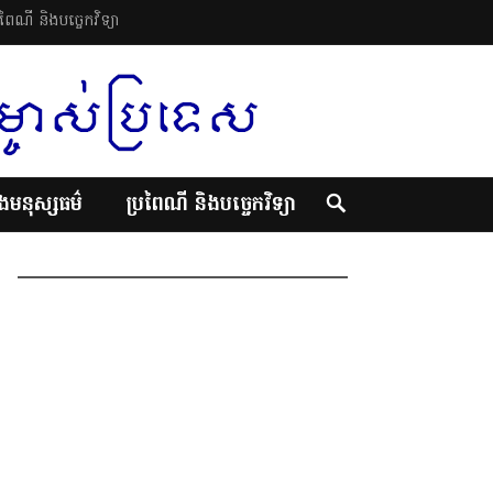
រពៃណី និងបច្ចេកវិទ្យា
ិងមនុស្សធម៌
ប្រពៃណី និងបច្ចេកវិទ្យា