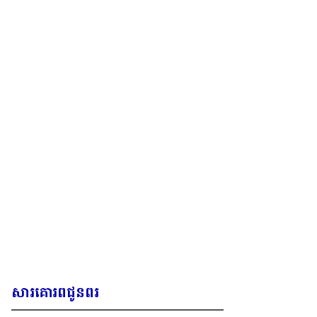
សារគោរពជូនពរ