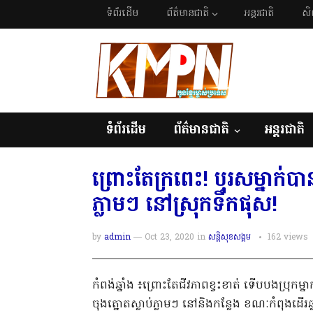
ទំព័រដើម
ព័ត៌មានជាតិ
អន្តរជាតិ
សិ
ទំព័រដើម
ព័ត៌មានជាតិ
អន្តរជាតិ
ព្រោះតែក្រពេះ! បុរសម្នាក់​ប
ភ្លាមៗ​ នៅស្រុកទឹកផុស!
by
admin
— Oct 23, 2020
in
សន្តិសុខសង្គម
162
views
កំពង់ឆ្នាំង ៖ព្រោះតែជីវភាពខ្វះខាត់ ទើបបងប្រុកម្ន
ចុងត្នោតស្លាប់ភ្លាមៗ​ នៅនិងកន្លែង ខណៈកំពុង