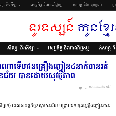
ល្បៈ និងកីឡា
សេដ្ឋកិច្ច និងពាណិជ្ជកម្ម
កំសាន្ត និងមនុស្សធម៌
ប្
សិល្បៈ និងកីឡា
សេដ្ឋកិច្ច និងពាណិជ្ជកម្ម
កំសាន្ត ន
ាងណាទើបជនគ្រឿងញៀន៤នាក់បានរត់
មានជ័យ បានដោយសុវត្ថិភាព
comments off
12
ស្រីម្នាក់) ដែលសមត្ថកិច្ចខណ្ឌមានជ័យ បង្ក្រាបដកហូតគ្រឿងញៀនបាន