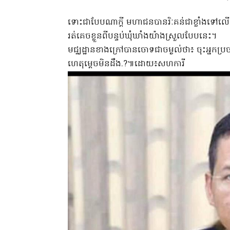
ទោះជាបែបណាក្ដី មហាជនបានរិៈគន់ជាខ្លាំងទៅ
រត់គេចខ្លួនពីបន្ទប់ឃុំឃាំងយ៉ាងស្រួលបែបនេះ។
មជ្ឈដ្ឋានខាងក្រៅបានចោទជាចម្ងល់ថា៖ ចុះអ្នកប្រច
ហេតុម្ដេចមិនដឹង.?៕ដោយ៖សហការី