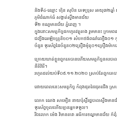
និងទី៤-ឈ្មោះ ហុិន សុបិន ភេទប្រុស អាយុ៣២ឆ្នាំ 
ភូមិដំណាក់ធំ សង្កាត់ស្ទឹងមានជ័យ
ទី២ ខណ្ខមានជ័យ ភ្នំពេញ ។
ក្នុងនោះសមត្ថកិច្ចដកហូតវត្ថុតាង រួមមាន៖ ក្រា
ជញ្ជីងអេឡិចត្រូនិច០១ សំបកថង់ពណ៌លឿង០១ កូន
ចំនួន ទូរស័ព្ទដៃចំនួន០២គ្រឿងម៉ូតូ០១គ្រឿងម៉ាក
ក្រោយឃាត់ខ្លួនពួកគេបានហើយសមត្ថកិច្ចនគរបាល ប
នីតិវិធី។
រហូតដល់យប់ទី០៥.១១.២០២០ ស្រាប់តែពួកគេបានហ
ដោយពេលនេះសមត្ថកិច្ច កំពុងដុតដៃដុតជើង ស្រា
លោក ណេង សាមឿន នាយប៉ុស្តិ៍រដ្ឋបាលស្ទឹងមា
ទូរស័ព្ទចូលហើយគ្មានអ្នកទទួល។
រីឯលោក ម៉េង វិមានតារា អធិការខណ្ឌមានជ័យ ក៍ពុំ