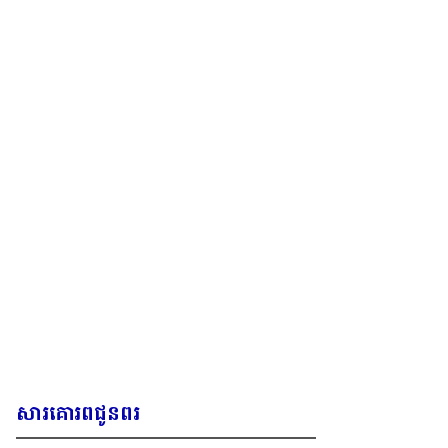
សារគោរពជូនពរ