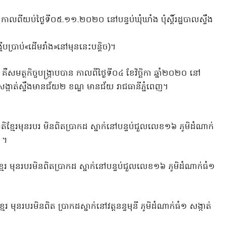
 កាលពីយប់ថ្ងៃទី០៥.១១.២០២០ នៅបន្ទប់ឃុំឃាំង ប៉ុស្តិ៍រដ្ឋបាលស្ទឹង
ប្រាប់«ដើមរាំង»នៅមុននេះបន្តិច)។
មត្ថកិច្ចបង្ក្រាបបាន កាលពីថ្ងៃទី០៤ ខែវិច្ឆិកា ឆ្នាំ២០២០ នៅ
 សង្កាត់ស្ទឹងមានជ័យ២ ខណ្ឌ មានជ័យ រាជធានីភ្នំពេញ។
តិខ្មែរមុនរបរ មិនពិតប្រាកដ ស្នាក់នៅបន្ទប់ជួលលេខ១៦ ភូមិដំណាក់
 ។
ខ្មែរ មុនរបរមិនពិតប្រាកដ ស្នាក់នៅបន្ទប់ជួលលេខ១៦ ភូមិដំណាក់ធំ១
មែរ មុនរបរមិនពិត ប្រាកដស្នាក់នៅវត្តនន្ទមុនី ភូមិដំណាក់ធំ១ សង្កាត់