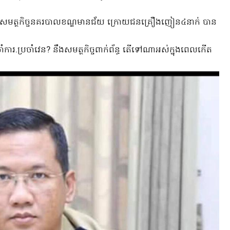
លើសមត្ថកិច្ចនគរបាលខណ្ឌមានជ័យ ក្រោយជនគ្រឿងញៀន៤នាក់ បាន
ាំការ.ប្រចាំវេន? នឹងសមត្ថកិច្ចពាក់ព័ន្ធ តើទៅណាអស់ក្នុងពេលកើត