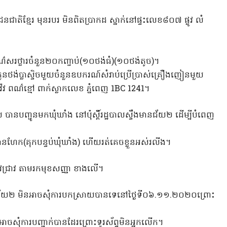
ជនជាតិខ្មែរ មុនរបរ មិនពិតប្រាកដ ស្នាក់នៅផ្ទះលេខ៨០៧ ផ្លូវ លំ
មពណ៌សរថ្លារចំនួន២០កញ្ចាប់(១០ថង់ធំ)(១០ថង់តូច)។
ថង់ប្លាស្ទិចមួយចំនួនឧបករណ៍សំរាប់ប្រើប្រាស់គ្រឿងញៀនមួយ
វ៉េវ ពណ៌ខ្មៅ ពាក់ស្លាកលេខ ភ្នំពេញ 1BC 1241។
ានបញ្ជូនមកឃុំឃាំង នៅប៉ុស្តិ៍រដ្ឋបាលស្ទឹងមានជ័យ២ ដើម្បីបំពេញ
ែក(គុកបន្ទប់ឃុំឃាំង) ហើយរត់គេចខ្លួនអស់រលីង។
វជ្រាវ តាមរកមុខសញ្ញា ខាងលើ។
នជ័យ២ មិនអាចសុំការបកស្រាយបានទេនៅថ្ងៃទី០៦.១១.២០២០ព្រោះ
អាចសុំការបញ្ជាក់បានដែរព្រោះទូរស័ព្ទមិនអ្នកលើក។