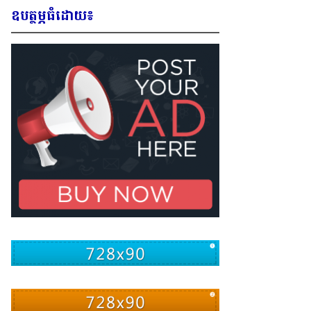
ឧបត្ថម្ភធំដោយ៖