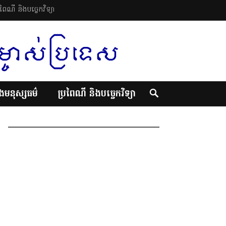
រពៃណី និងបច្ចេកវិទ្យា
ិងមនុស្សធម៌
ប្រពៃណី និងបច្ចេកវិទ្យា