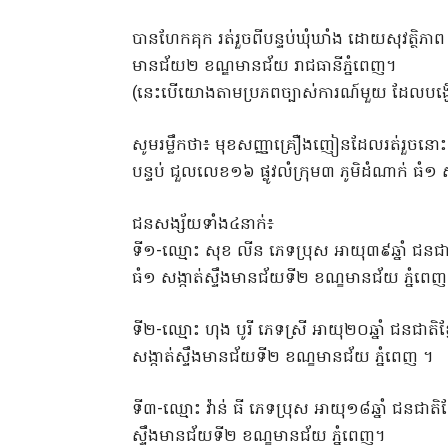
បានហែកគុក រត់រួចពីបន្ទប់ឃុំឃាំង ដោយសុវត្ថិភាព
មានជ័យ២ ខណ្ឌមានជ័យ រាជធានីភ្នំពេញ។
(នេះបើយោងតាមប្រភពច្បាស់ការណ៍មួយ ដែលបង្ហើប
សូមរម្លឹកថា៖ មុខសញ្ញាគ្រឿងញៀនដែលរត់រួចនោះ គឺស
បន្ទប់ ជួលលេខ១៦ ផ្លូវលំក្រុម៣ ភូមិដំណាក់ ធំ១
ជនសង្ស័យទាំង៤នាក់៖
ទី១-ឈ្មោះ សុខ លីន ភេទប្រុស អាយុ៣៩ឆ្នាំ ជនជា
ធំ១ សង្កាត់ស្ទឹងមានជ័យទី២ ខណ្ខមានជ័យ ភ្នំពេញ
ទី២-ឈ្មោះ ហុង បូរី ភេទស្រី អាយុ២០ឆ្នាំ ជនជាតិ
សង្កាត់ស្ទឹងមានជ័យទី២ ខណ្ខមានជ័យ ភ្នំពេញ ។
ទី៣-ឈ្មោះ វ៉ាន់ ធី ភេទប្រុស អាយុ១៨ឆ្នាំ ជនជាតិខ្
ស្ទឹងមានជ័យទី២ ខណ្ខមានជ័យ ភ្នំពេញ។