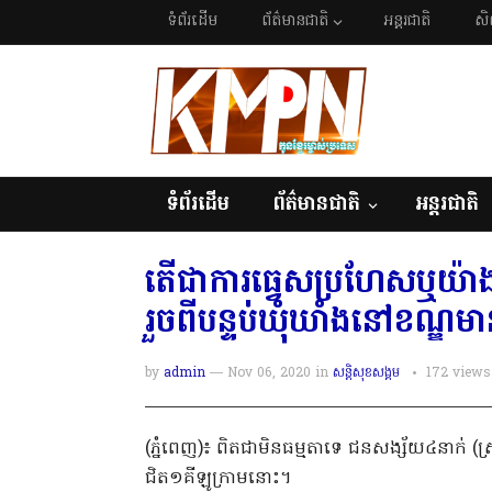
ទំព័រដើម
ព័ត៌មានជាតិ
អន្តរជាតិ
សិ
ទំព័រដើម
ព័ត៌មានជាតិ
អន្តរជាតិ
តើជាការធ្វេសប្រហែសឬយ៉
រួចពីបន្ទប់ឃុំឃាំងនៅខណ្ឌ
by
admin
— Nov 06, 2020
in
សន្តិសុខសង្គម
172
views
(ភ្នំពេញ)៖ ពិតជាមិនធម្មតាទេ ជនសង្ស័យ៤នាក់ (
ជិត១គីឡូក្រាមនោះ។