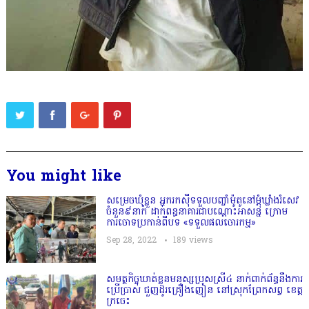
You might like
សម្រេចឃុំខ្លួន អ្នករកស៊ីទទួលបញ្ចាំម៉ូតូនៅម្តុំឃ្លាំងរំសេវ
ចំនួន៩នាក់ ដាក់ពន្ធនាគារជាបណ្ដោះអាសន្ន ក្រោម
ការចោទប្រកាន់ពីបទ «ទទួលផលចោរកម្ម»
Sep 28, 2022
189
views
សមត្ថកិច្ចឃាត់ខ្លួនមនុស្សប្រុសស្រី៤ នាក់ពាក់ព័ន្ធនឹងការ
ប្រើប្រាស់ ជួញដូរគ្រឿងញៀន នៅស្រុកព្រែកសព្វ ខេត្ត
ក្រចេះ