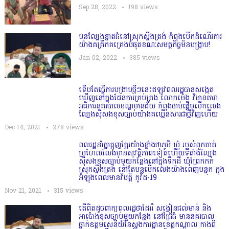
Sep 28, 2022
198
views
បនល្បែងខ្នាតធំនៅស្រុកស្ទឹងត្រង់ កំពុងបើកដំណើរការ
យ៉ាងគគ្រឹកគគ្រេងបំផុតខណៈសមត្ថកិច្ចមិនបង្ក្រាប!
Jan 02, 2022
385
views
ទើបតែធ្វើការបង្រាបថ្មីៗនេះឥឡូវពលរដ្ឋបានសង្កេត
ឃើញនៅក្នុងដែនការគ្រប់គ្រង លោកម៉េង វិមានតារា
អធិការនគរបាលខណ្ឌមានជ័យ កំពុងចាប់ផ្ដើមបើកលេង
ល្បែងសុីសងខុសច្បាប់យ៉ាងគឃ្លើនសារជាថ្មីវិញហើយ
Dec 14, 2021
278
views
ពលរដ្ឋនាំគ្នាត្អូញត្អែរយ៉ាងខ្លាំងថាភូមិ​ ឃុំ​ របស់ពួកគាត់
ប្រហែលលែងមានសុវត្ថិភាពទៀតហេីយទីតាំងល្បែង
ស៊ីសងខុសច្បាប់មួយកន្លែងនៅក្នុងទឹកដី ឃុំព្រែកកក់
ស្រុកស្ទឹងត្រង់ នៅតែបន្តបើកលេងយ៉ាងពេញបន្ទុក ក្នុង
អំឡុងពេលមានវិបត្តិ កូវីដ-19
Nov 21, 2021
315
views
តើពិតដូចពាក្យពលរដ្ឋថាដែររឺ សង្វៀនជល់មាន់ និង
អាប៉ោងខុសច្បាប់មួយកន្លែង​ នៅជ្រៃធំ មាននគរបាល
ថ្នាក់ឧត្ដមសេនីយ៍នៃស្នងការដ្ឋានខេត្តកណ្ដាល កាងពី