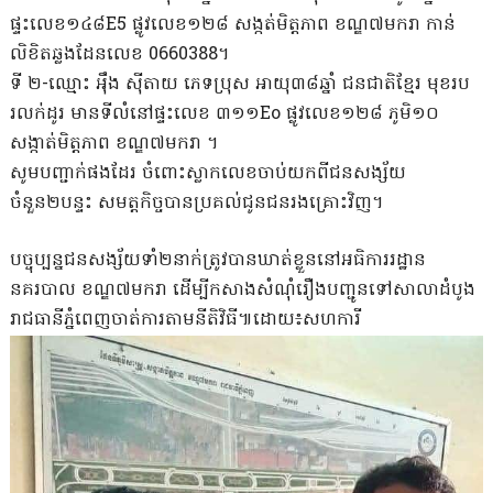
ផ្ទះលេខ១៤៨E5 ផ្លូវលេខ១២៨ សង្កត់មិត្តភាព ខណ្ឌ៧មករា កាន់
លិខិតឆ្លងដែនលេខ 0660388។
ទី ២-ឈ្មោះ អុឹង សុីតាយ ភេទប្រុស អាយុ៣៨ឆ្នាំ ជនជាតិខ្មែរ មុខរប
រលក់ដូរ មានទីលំនៅផ្ទះលេខ ៣១១Eo ផ្លូវលេខ១២៨ ភូមិ១០
សង្កាត់មិត្តភាព ខណ្ឌ៧មករា ។
សូមបញ្ជាក់ផងដែរ ចំពោះស្លាកលេខចាប់យកពីជនសង្ស័យ
ចំនួន២បន្ទះ សមត្តកិច្ចបានប្រគល់ជូនជនរងគ្រោះវិញ។
បច្ចុប្បន្នជនសង្ស័យទាំ២នាក់ត្រូវបានឃាត់ខ្លួននៅអធិការរដ្ឋាន
នគរបាល ខណ្ឌ៧មករា ដើម្បីកសាងសំណុំរឿងបញ្ជូនទៅសាលាដំបូង
រាជធានីភ្នំពេញចាត់ការតាមនីតិវិធី៕ដោយ៖សហការី