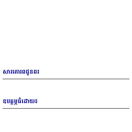
សារគោរពជូនពរ
ឧបត្ថម្ភធំដោយ៖