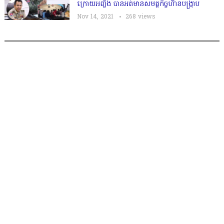
ក្រោយអញ្ចឹង​ បានអត់មានសមត្ថកិច្ចហ៊ានបង្រ្កាប
Nov 14, 2021
268
views