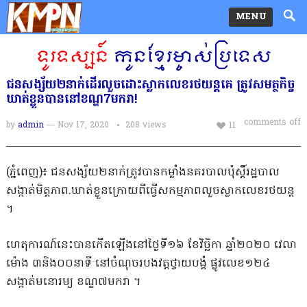
MENU
ជនសង្ស័យ២នាក់ដើរលួចដោះស្លាកលេខរថយន្តគេ ត្រូវសមត្ថកិច្ច
ឃាត់ខ្លួនបាននៅខណ្ឌ7មករា!
comments off
by
admin
— Nov 17, 2020
208
views
11
(ភ្នំពេញ)៖ ជនសង្ស័យ២នាក់ត្រូវបានកម្លាំងនគរបាលប៉ុស្តិ៍រដ្ឋបាល
សង្កាត់មិត្តភាព.ឃាត់ខ្លួនក្រោយពីធ្វើសកម្មភាពលួចស្លាកលេខរថយន្ត
។
ហេតុការណ៍នេះបានកើតឡើងនៅថ្ងៃទី១៦ ខែវិច្ឆិកា ឆ្នាំ២០២០ វេលា
ម៉ោង ៣និង០០នាទី នៅចំណុចរបងវត្តថ្វាយបង្គំ ផ្លូវលេខ១២៤
សង្កាត់មនោរម្យ ខណ្ឌ៧មករា ។