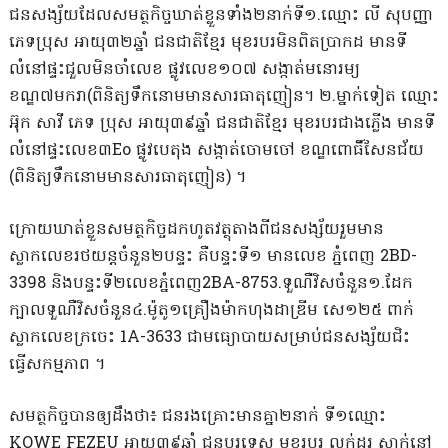
ជនសង្ស័យដែលសមត្ថកិច្ចឃាត់ខ្លួនទាំង២នាក់ទី១.ឈ្មោះ លី សុបញ្ញា
ភេទប្រុស អាយុ៣២ឆ្នាំ ជនជាតិខ្មែរ មុខរបរមិនពិតប្រាកដ មានទី
លំនៅផ្ទះជួលមិនចាំលេខ ផ្លូវលេខ១០៧ សង្កាត់មនោរម្យ
ខណ្ឌ៧មករា(ពិនិត្យទឹកនោមមានសារធាតុញៀន។ ២.ម្នាក់ទៀត ឈ្មោះ
អ៊ុក សាវី ភេទ ប្រុស អាយុ៣៩ឆ្នាំ ជនជាតិខ្មែរ មុខរបរជាងភ្លើង មានទី
លំនៅផ្ទះលេខ៣Eo ផ្លូវបេតុង សង្កាត់ចោមចៅ ខណ្ឌពោធិ៍សែនជ័យ
(ពិនិត្យទឹកនោមមានសារធាតុញៀន) ។
ក្រោយឃាត់ខ្លួនសមត្ថកិច្ចដកហូតវត្ថុតាងពីជនសង្ស័យរួមមាន
ស្លាកលេខរថយន្តចំនួន២បន្ទះ គឺបន្ទះទី១ មានលេខ ភ្នំពេញ 2BD-
3398 និងបន្ទះទី២លេខភ្នំពេញ2BA-8753.ទួណឺវិសចំនួន១.ដែក
ក្បាលទួណឺវិសចំនួន៤.ម៉ូតូ១គ្រឿងម៉ាកហុងដាឌ្រីម សេ១២៥ ពាក់
ស្លាកលេខក្រចេះ 1A-3633 ជាមធ្យោបាយសម្រាប់ជនសង្ស័យជិះ
ធ្វើសកម្មភាព ។
សមត្ថកិច្ចបានឲ្យដឹងថា៖ ជនរងគ្រោះមានគ្នា២នាក់ ទី១ឈ្មោះ
KOWE FEZEU អាយុ៣៩ឆ្នាំ ជនបរទេស មុខរបរ លក់ដូរ ស្នាក់នៅ