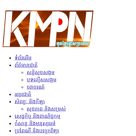
ទំព័រដើម
ព័ត៌មានជាតិ
សន្តិសុខសង្គម
បទល្មើសសង្គម
ចរាចរណ៍
អន្តរជាតិ
សិល្បៈ និងកីឡា
សុខភាព និងសម្រស់
សេដ្ឋកិច្ច និងពាណិជ្ជកម្ម
កំសាន្ត និងមនុស្សធម៌
ប្រពៃណី និងបច្ចេកវិទ្យា