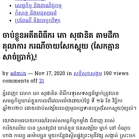
សេដ្ឋកិច្ច និងពាណិជ្ជកម្ម
កំសាន្ត និងមនុស្សធម៌
ប្រពៃណី និងបច្ចេកវិទ្យា
ចាប់ខ្លួន​អតីត​ពិធីករ ភោ សុ​​ផានិត តាម​ដីកា​
តុលាការ​ ករណីចាយសែកស្អុយ (សែកគ្មាន
សាច់បា្រក់),!
by
admin
— Nov 17, 2020
in
សន្តិសុខសង្គម
190
views
comments off
21
ភ្នំពេញ៖ លោក ភោ សុ​ផានិត ពិធីករ​ទូ​រស​ទស្សន៍​ម្នាក់​ត្រូវបាន​
សមត្ថកិច្ច​ឃាត់ខ្លួន​កាលពីវេលាម៉ោង​៧​យប់​​ថ្ងៃ ទី ១៦ ខែ វិច្ឆិកា​
ឆ្នាំ២០២០ ដោយ​ជាប់​សង្ស័យ​ចេញ​មូល​ប្ប​ទា​នប​ត្រ​(​សែក​ស្អុយ​)​ខ្យល់​។​
​យោងតាម​របាយការណ៍​របស់​សមត្ថកិច្ច​កម្លាំង ជំនាញ របស់
ការិយាល័យ បាន ស្រាវជ្រាវ ឃាត់ខ្លួន ជនសង្ស័យ ម្នាក់ នៅ ចំណុច
ហាង កាហ្វេ អាម៉ាហ្សូន មួយកន្លែងស្ថិតផ្លូវព្រះមុនីវង្ស សង្កាត់ ស្រះចក