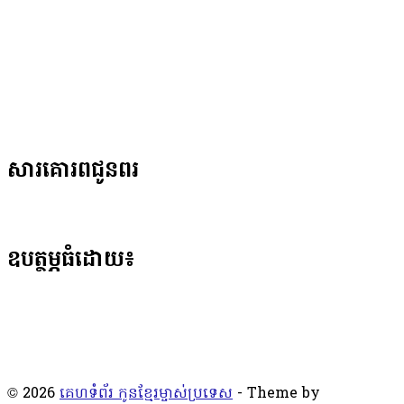
សារគោរពជូនពរ
ឧបត្ថម្ភធំដោយ៖
© 2026
គេហទំព័រ កូនខ្មែរម្ចាស់ប្រទេស
- Theme by