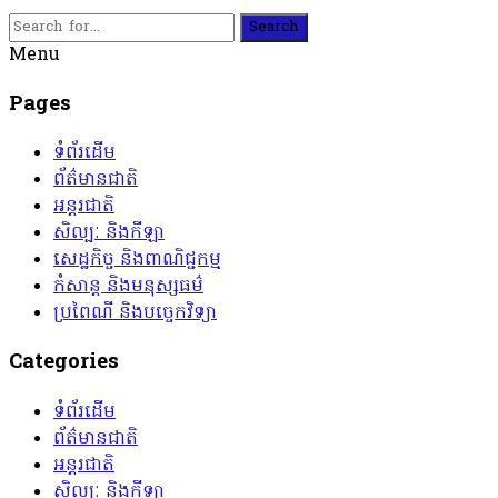
Search
Menu
Pages
ទំព័រដើម
ព័ត៌មានជាតិ
អន្តរជាតិ
សិល្បៈ និងកីឡា
សេដ្ឋកិច្ច និងពាណិជ្ជកម្ម
កំសាន្ត និងមនុស្សធម៌
ប្រពៃណី និងបច្ចេកវិទ្យា
Categories
ទំព័រដើម
ព័ត៌មានជាតិ
អន្តរជាតិ
សិល្បៈ និងកីឡា