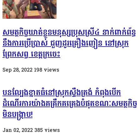
សមត្ថកិច្ចឃាត់ខ្លួនមនុស្សប្រុសស្រី៤ នាក់ពាក់ព័ន្ធ
នឹងការប្រើប្រាស់ ជួញដូរគ្រឿងញៀន នៅស្រុក
ព្រែកសព្វ ខេត្តក្រចេះ
Sep 28, 2022
198
views
បនល្បែងខ្នាតធំនៅស្រុកស្ទឹងត្រង់ កំពុងបើក
ដំណើរការយ៉ាងគគ្រឹកគគ្រេងបំផុតខណៈសមត្ថកិច្ច
មិនបង្ក្រាប!
Jan 02, 2022
385
views