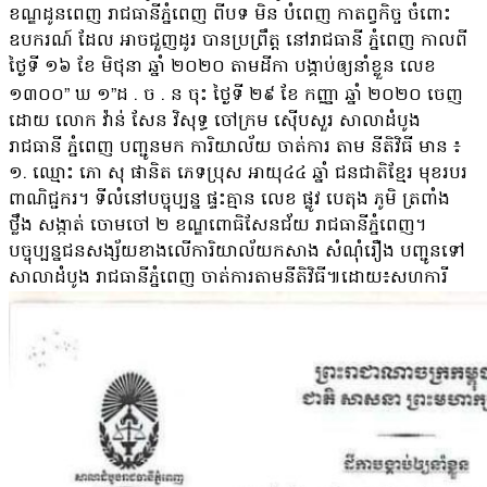
ខណ្ឌដូនពេញ រាជធានី​ភ្នំពេញ ពីបទ មិន បំពេញ កាតព្វកិច្ច ចំពោះ
ឧបករណ៍ ដែល អាចជួញដូរ បានប្រព្រឹត្ត នៅរាជធានី ភ្នំពេញ កាលពី
ថ្ងៃទី ១៦ ខែ មិថុនា ឆ្នាំ ២០២០ តាមដីកា បង្គាប់ឲ្យនាំខ្លួន លេខ
១៣០០” ឃ ១”​ដ . ច . ន ចុះ ថ្ងៃទី ២៩ ខែ កញ្ញា ឆ្នាំ ២០២០ ចេញ
ដោយ លោក វ៉ាន់ សែន វិសុទ្ធ ចៅក្រម ស៊ើបសួរ សាលាដំបូង
រាជធានី ភ្នំពេញ បញ្ជូនមក ការិយាល័យ ចាត់ការ តាម នីតិវិធី មាន ៖
១. ឈ្មោះ ភោ សុ ផានិត ភេទ​ប្រុស អាយុ​៤៤ ឆ្នាំ ជនជាតិខ្មែរ មុខរបរ​
ពាណិជ្ជករ​។ ទីលំនៅ​បច្ចុប្បន្ន ផ្ទះ​គ្មាន លេខ ផ្លូវ បេតុង ភូមិ ត្រពាំង
ថ្លឹង សង្កាត់ ចោមចៅ ២ ខណ្ឌ​ពោធិ​សែន​ជ័យ រាជធានី​ភ្នំពេញ​។
បច្ចុប្បន្ន​ជនសង្ស័យ​ខាងលើ​ការិយាល័យ​កសាង សំណុំរឿង បញ្ជូនទៅ
សាលាដំបូង រាជធានី​ភ្នំពេញ ចាត់ការ​តាម​នីតិវិធី​៕ដោយ៖សហការី