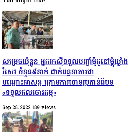
You might like
សម្រេចឃុំខ្លួន អ្នករកស៊ីទទួលបញ្ចាំម៉ូតូនៅម្តុំឃ្លាំង
រំសេវ ចំនួន៩នាក់ ដាក់ពន្ធនាគារជា
បណ្ដោះអាសន្ន ក្រោមការចោទប្រកាន់ពីបទ
«ទទួលផលចោរកម្ម»
Sep 28, 2022
189
views