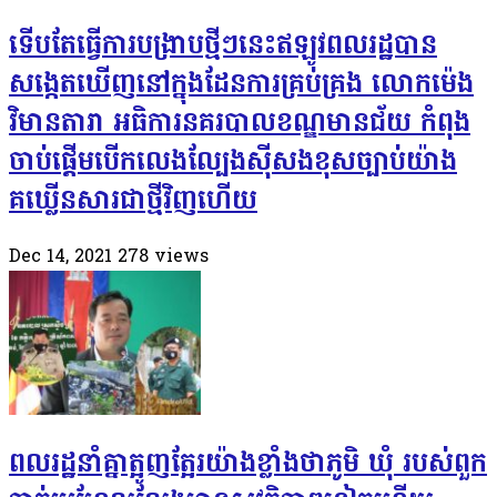
ទើបតែធ្វើការបង្រាបថ្មីៗនេះឥឡូវពលរដ្ឋបាន
សង្កេតឃើញនៅក្នុងដែនការគ្រប់គ្រង លោកម៉េង
វិមានតារា អធិការនគរបាលខណ្ឌមានជ័យ កំពុង
ចាប់ផ្ដើមបើកលេងល្បែងសុីសងខុសច្បាប់យ៉ាង
គឃ្លើនសារជាថ្មីវិញហើយ
Dec 14, 2021
278
views
ពលរដ្ឋនាំគ្នាត្អូញត្អែរយ៉ាងខ្លាំងថាភូមិ​ ឃុំ​ របស់ពួក