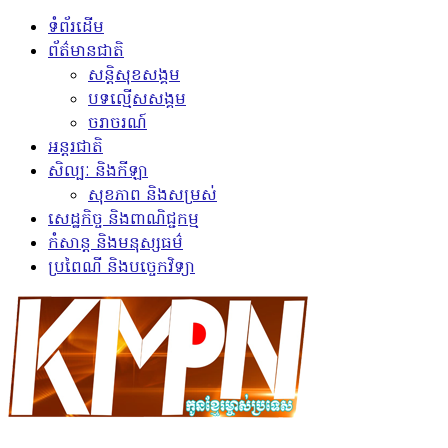
ទំព័រដើម
ព័ត៌មានជាតិ
សន្តិសុខសង្គម
បទល្មើសសង្គម
ចរាចរណ៍
អន្តរជាតិ
សិល្បៈ និងកីឡា
សុខភាព និងសម្រស់
សេដ្ឋកិច្ច និងពាណិជ្ជកម្ម
កំសាន្ត និងមនុស្សធម៌
ប្រពៃណី និងបច្ចេកវិទ្យា