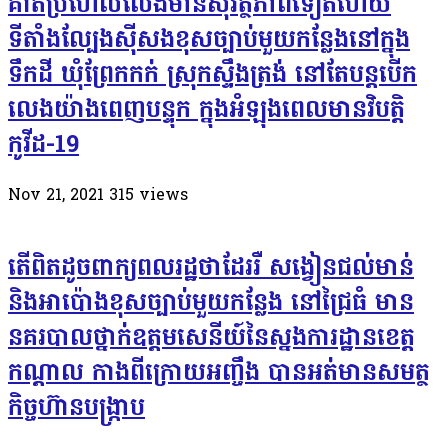
គាត់ប្រហែលលែងមានសុវត្ថិភាពទៀតហេីយ
ទីតាំងល្បែងស៊ីសងខុសច្បាប់មួយកន្លែងនៅក្នុង
ទឹកដី ឃុំព្រែកកក់ ស្រុកស្ទឹងត្រង់ នៅតែបន្តបើក
លេងយ៉ាងពេញបន្ទុក ក្នុងអំឡុងពេលមានវិបត្តិ
កូវីដ-19
Nov 21, 2021
315
views
តើពិតដូចពាក្យពលរដ្ឋថាដែររឺ សង្វៀនជល់មាន់
និងអាប៉ោងខុសច្បាប់មួយកន្លែង​ នៅជ្រៃធំ មាន
នគរបាលថ្នាក់ឧត្ដមសេនីយ៍នៃស្នងការដ្ឋានខេត្ត
កណ្ដាល កាងពីក្រោយអញ្ចឹង​ បានអត់មានសមត្ថ
កិច្ចហ៊ានបង្រ្កាប