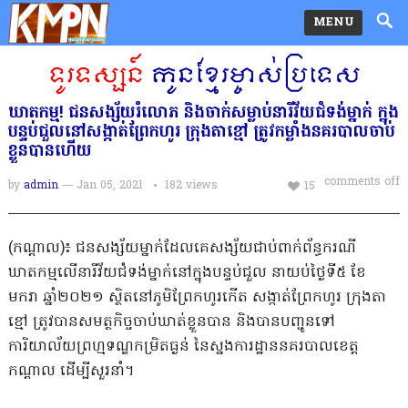
MENU
ឃាតកម្ម! ជនសង្ស័យរំលោភ និងចាក់សម្លាប់នារីវ័យជំទង់ម្នាក់ ក្នុង
បន្ទប់ជួលនៅសង្កាត់ព្រែកហូរ ក្រុងតាខ្មៅ ត្រូវកម្លាំងនគរបាលចាប់
ខ្លួនបានហើយ
comments off
by
admin
— Jan 05, 2021
182
views
15
(កណ្ដាល)៖ ជនសង្ស័យម្នាក់ដែលគេសង្ស័យជាប់ពាក់ព័ន្ធករណី
ឃាតកម្មលើនារីវ័យជំទង់ម្នាក់នៅក្នុងបន្ទប់ជួល នាយប់ថ្ងៃទី៥ ខែ
មករា ឆ្នាំ២០២១ ស្ថិតនៅភូមិព្រែកហូរកើត សង្កាត់ព្រែកហូរ ក្រុងតា
ខ្មៅ ត្រូវបានសមត្ថកិច្ចចាប់ឃាត់ខ្លួនបាន និងបានបញ្ជូនទៅ
ការិយាល័យព្រហ្មទណ្ឌកម្រិតធ្ងន់ នៃស្នងការដ្ឋាននគរបាលខេត្ត
កណ្ដាល ដើម្បីសួរនាំ។