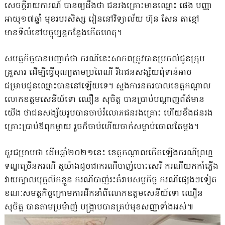
សេចក្ដីរាយការណ៍ បានឲ្យដឹងថា ជនរងគ្រោះមានឈ្មោះ ផេង បញ្ញា
អាយុ១៧ឆ្នាំ មុខរបរសិស្ស រៀននៅវិទ្យាល័យ ហ៊ុន សែន តាខ្មៅ
មានទីលំនៅបច្ចុប្បន្នកន្លែងកើតហេតុ។
សមត្ថកិច្ចបានបញ្ជាក់ថា ករណីនេះសាកពត្រូវបានប្រគល់ជូនក្រុម
គ្រួសារ ដើម្បីធ្វើបុណ្យតាមប្រពៃណី រីឯជនសង្ស័យពុំទាន់អាច
ជម្រាបជូនឈ្មោះបាននៅឡើយទេ។ ស្នងការនគរបាលខេត្តកណ្តាល
លោកឧត្តមសេនីយ៍ទោ ឈឿន សុចិត្ត បានប្រាប់បណ្តាញព័ត៌មាន
យើង ថាជនសង្ស័យរូបបានចាប់រំលោភជនរងគ្រោះ ហើយខឹងជនរង
គ្រោះប្រាប់ឪពុកម្តាយ រួចក៏ចាប់ហើយចាក់សម្លាប់ចោលតែម្តង។
គួរជម្រាបថា ដើមឆ្នាំ២០២១នេះ ខេត្តកណ្ដាលកើតឡើងករណីព្រហ្ម
ទណ្ឌច្រើនករណី តួយ៉ាងដូចជាករណីបាញ់បោះសេរី ករណីយកកាំភ្លើង
វាយក្បាលបុគ្គលិកខ្លួន ករណីបាញ់រះគំរាមសម្ថកិច្ច ករណីផ្សេងៗទៀត
ខណៈសមត្ថកិច្ចក្រោមការដឹកនាំពីលោកឧត្តមសេនីយ៍ទោ ឈឿន
សុចិត្ត បានតាមប្រម៉ាញ់ បង្ក្រាបបានគ្រប់មុខសញ្ញាទាំងអស់៕