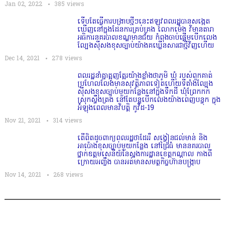
Jan 02, 2022
385
views
ទើបតែធ្វើការបង្រាបថ្មីៗនេះឥឡូវពលរដ្ឋបានសង្កេត
ឃើញនៅក្នុងដែនការគ្រប់គ្រង លោកម៉េង វិមានតារា
អធិការនគរបាលខណ្ឌមានជ័យ កំពុងចាប់ផ្ដើមបើកលេង
ល្បែងសុីសងខុសច្បាប់យ៉ាងគឃ្លើនសារជាថ្មីវិញហើយ
Dec 14, 2021
278
views
ពលរដ្ឋនាំគ្នាត្អូញត្អែរយ៉ាងខ្លាំងថាភូមិ​ ឃុំ​ របស់ពួកគាត់
ប្រហែលលែងមានសុវត្ថិភាពទៀតហេីយទីតាំងល្បែង
ស៊ីសងខុសច្បាប់មួយកន្លែងនៅក្នុងទឹកដី ឃុំព្រែកកក់
ស្រុកស្ទឹងត្រង់ នៅតែបន្តបើកលេងយ៉ាងពេញបន្ទុក ក្នុង
អំឡុងពេលមានវិបត្តិ កូវីដ-19
Nov 21, 2021
314
views
តើពិតដូចពាក្យពលរដ្ឋថាដែររឺ សង្វៀនជល់មាន់ និង
អាប៉ោងខុសច្បាប់មួយកន្លែង​ នៅជ្រៃធំ មាននគរបាល
ថ្នាក់ឧត្ដមសេនីយ៍នៃស្នងការដ្ឋានខេត្តកណ្ដាល កាងពី
ក្រោយអញ្ចឹង​ បានអត់មានសមត្ថកិច្ចហ៊ានបង្រ្កាប
Nov 14, 2021
268
views