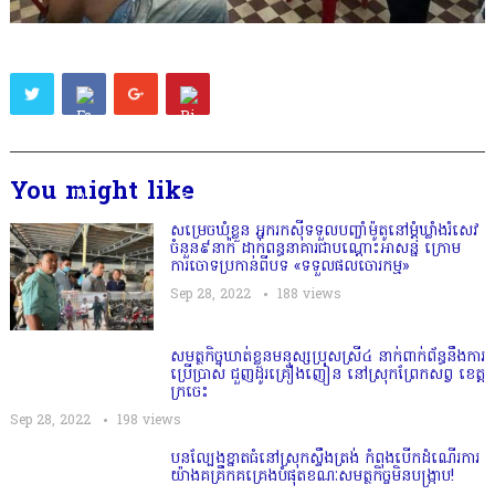
You might like
សម្រេចឃុំខ្លួន អ្នករកស៊ីទទួលបញ្ចាំម៉ូតូនៅម្តុំឃ្លាំងរំសេវ
ចំនួន៩នាក់ ដាក់ពន្ធនាគារជាបណ្ដោះអាសន្ន ក្រោម
ការចោទប្រកាន់ពីបទ «ទទួលផលចោរកម្ម»
Sep 28, 2022
188
views
សមត្ថកិច្ចឃាត់ខ្លួនមនុស្សប្រុសស្រី៤ នាក់ពាក់ព័ន្ធនឹងការ
ប្រើប្រាស់ ជួញដូរគ្រឿងញៀន នៅស្រុកព្រែកសព្វ ខេត្ត
ក្រចេះ
Sep 28, 2022
198
views
បនល្បែងខ្នាតធំនៅស្រុកស្ទឹងត្រង់ កំពុងបើកដំណើរការ
យ៉ាងគគ្រឹកគគ្រេងបំផុតខណៈសមត្ថកិច្ចមិនបង្ក្រាប!