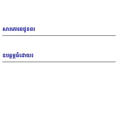
សារគោរពជូនពរ
ឧបត្ថម្ភធំដោយ៖