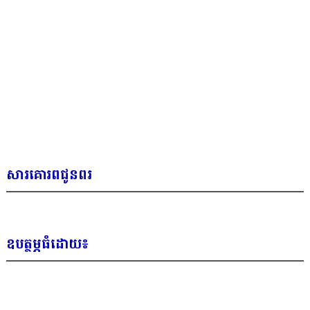
សារគោរពជូនពរ
ឧបត្ថម្ភធំដោយ៖