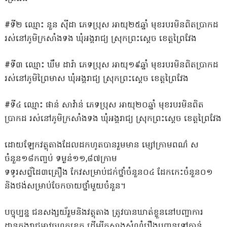
#ទី២ ឈ្មោះ នួន សុីដា ភេទប្រុស អាយុ២៥ឆ្នាំ មុខរបរមិនពិតប្រាកដ
រស់នៅភូមិក្រសាំងទង ឃុំអង្គរាជ្យ ស្រុកព្រះស្តេច ខេត្តព្រៃវែង
#ទី៣ ឈ្មោះ ឃឹម ដារ៉ា ភេទប្រុស អាយុ១៩ឆ្នាំ មុខរបរមិនពិតប្រាកដ
រស់នៅភូមិព្រៃមាស ឃុំអង្គរាជ្យ ស្រុកព្រះស្តេច ខេត្តព្រៃវែង
#ទី៤ ឈ្មោះ ផាន់ សាវ៉ាន់ ភេទប្រុស អាយុ២០ឆ្នាំ មុខរបរមិនពិត
ប្រាកដ រស់នៅភូមិក្រសាំងទង ឃុំអង្គរាជ្យ ស្រុកព្រះស្តេច ខេត្តព្រៃវែង
ដោយឡែកវត្ថុតាងដែលដកហូតបានរួមមាន ម្សៅក្រាមពណ៌ ស
ចំនួន១៨កញ្ចប់ ទម្ងន់១១,៨៧ក្រាម
​ទទូរសព្ទ័ដៃ៣គ្រឿង កែវសម្រាប់ជក់ថ្នាំចំនួន០៤ ដែកកេះចំនួន០១
និងថង់សម្រាប់ចែកចាយថ្នាំមួយចំនួន។
បច្ចុប្បន្ន ជនសង្សយ័រួមនិងវត្ថុតាង ត្រូវបានឃាត់ខ្លួននៅបញ្ជាការ
ដ្ឋានកងរាជអាវុធហត្ថខេត្ត ដើម្បីកសាងសំណុំរឿងបញ្ជូនទៅកាន់