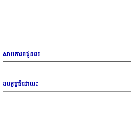
សារគោរពជូនពរ
ឧបត្ថម្ភធំដោយ៖