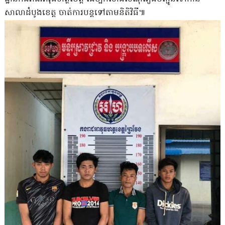
សាលាដំបូងខេត្ត ចាត់ការបន្តទៅតាមនិតិវិធី៕