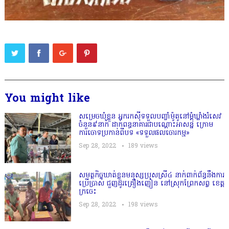
You might like
សម្រេចឃុំខ្លួន អ្នករកស៊ីទទួលបញ្ចាំម៉ូតូនៅម្តុំឃ្លាំងរំសេវ
ចំនួន៩នាក់ ដាក់ពន្ធនាគារជាបណ្ដោះអាសន្ន ក្រោម
ការចោទប្រកាន់ពីបទ «ទទួលផលចោរកម្ម»
Sep 28, 2022
189
views
សមត្ថកិច្ចឃាត់ខ្លួនមនុស្សប្រុសស្រី៤ នាក់ពាក់ព័ន្ធនឹងការ
ប្រើប្រាស់ ជួញដូរគ្រឿងញៀន នៅស្រុកព្រែកសព្វ ខេត្ត
ក្រចេះ
Sep 28, 2022
198
views