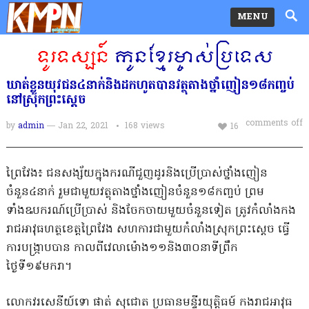
MENU
ឃាត់ខ្លួនយុវជន៤នាក់និងដកហូតបានវត្ថុតាងថ្នាំញៀន១៨កញ្ចប់
នៅស្រុកព្រះស្តេច
comments off
by
admin
— Jan 22, 2021
168
views
16
ព្រៃវែង៖ ជនសង្ស័យក្នុងករណីជួញដូរនិងប្រើប្រាស់ថ្នាំងញៀន
ចំនួន៤នាក់ រួមជាមួយវត្ថុតាងថ្នាំងញៀនចំនួន១៨កញ្ចប់ ព្រម
ទាំងឩបករណ៍ប្រើប្រាស់ និងចែកចាយមួយចំនួនទៀត ត្រូវកំលាំងកង
រាជអាវុធហត្ថខេត្តព្រៃវែង សហការជាមួយកំលាំងស្រុកព្រះស្តេច ធ្វើ
ការបង្ក្រាបបាន កាលពីវេលាម៉ោង១១និង៣០នាទីព្រឹក
ថ្ងៃទី១៩មករា។
លោកវរសេនីយ៍ទោ ផាត់ សុជោត ប្រធានមន្ទីរយុត្តិធម៍ កងរាជអាវុធ