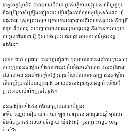
ហត្ថខេត្តព្រៃវែង បានអោយដឹងថា ប្រតិបត្តិការបង្ក្រាបករណីជួញដូរ
និងប្រើប្រាស់គ្រឿងញៀននេះ ធ្វើឡើងនៅចំណុចភូមិក្រសាំងទង ឃុំ
អង្គររាជ្យ ស្រុកព្រះស្តេច ក្រោមការបញ្ជាផ្ទាល់ពីលោកឩត្តមសេនីយ៍ត្រី
ឈួន គឹមសាន្ត មេបញ្ជាការកងរាជអាវុធហត្ថខេត្ត និងមានការសម្រប
សម្រួលពីលោក ប៊ូ ប៊ុនហាង ព្រះរាជអាជ្ញា អមសាលាដំបូងខេត្ត
ផងដែរ។
លោក ផាត់ សុជោត បានបន្តទៀតថា មុនពេលឈានដល់ការក្រសោប
ចាប់ក្រុមជនសង្ស័យទាំង៤នាក់នេះ កំលាំងរបស់លោក បានប្រើពេល
វេលាតាមដានអស់ជាច្រើនថ្ងៃ រហូតកំណត់បានមុខសញ្ញាជនសង្ស័យ
ទើបប្រើប្រាស់វិធានញុះញុង អោយជនសង្ស័យចូលអន្ទាក់ ហើយក៏
ក្រសោបចាប់ទាំងក្រុមតែម្តង។
ជនសង្ស័យ​ទាំង៤នាក់ដែលត្រូវបានឃាត់ខ្លួន៖
#ទី១ ឈ្មោះ អៀច ណាក់ ហៅឡុង ភេទប្រុស អាយុ៣៨ឆ្នាំ មុខរបរ
មិនពិតប្រាកដ រស់នៅភូមិស្វាយ ឃុំអង្គរាជ្យ ស្រុកព្រះស្តេច ខេត្ត
ព្រៃវែង