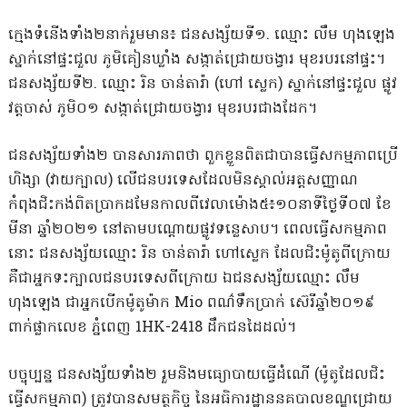
ក្មេងទំនើងទាំង២នាក់រួមមាន៖ ជនសង្ស័យទី១. ឈ្មោះ លឹម ហុងឡេង
ស្នាក់នៅផ្ទះជួល ភូមិគៀនឃ្លាំង សង្កាត់ជ្រោយចង្វារ មុខរបរនៅផ្ទះ។
ជនសង្ស័យទី២. ឈ្មោះ រិន ចាន់តារ៉ា (ហៅ ស្លេក) ស្នាក់នៅផ្ទះជួល ផ្លូវ
វត្តចាស់ ភូមិ០១ សង្កាត់ជ្រោយចង្វារ មុខរបរជាងដែក។
ជនសង្ស័យទាំង២ បានសារភាពថា ពួកខ្លួនពិតជាបានធ្វើសកម្មភាពប្រើ
ហិង្សា (វាយក្បាល) លើជនបរទេសដែលមិនស្គាល់អត្តសញ្ញាណ
កំពុងជិះកង់ពិតប្រាកដមែនកាលពីវេលាម៉ោង៥៖១០នាទីថ្ងៃទី០៧ ខែ
មីនា ឆ្នាំ២០២១ នៅតាមបណ្តោយផ្លូវទន្លេសាប។ ពេលធ្វើសកម្មភាព
នោះ ជនសង្ស័យឈ្មោះ រិន ចាន់តារ៉ា ហៅស្លេក ដែលជិះម៉ូតូពីក្រោយ
គឺជាអ្នកទះក្បាលជនបរទេសពីក្រោយ ឯជនសង្ស័យឈ្មោះ លឹម
ហុងឡេង ជាអ្នកបើកម៉ូតូម៉ាក Mio ពណ៌ទឹកប្រាក់ ស៊េរីឆ្នាំ២០១៩
ពាក់ផ្លាកលេខ ភ្នំពេញ 1HK-2418 ដឹកជនដៃដល់។
បច្ចុប្បន្ន ជនសង្ស័យទាំង២ រួមនិងមធ្យោបាយធ្វើដំណើ (ម៉ូតូដែលជិះ
ធ្វើសកម្មភាព) ត្រូវបានសមត្ថកិច្ច នៃអធិការដ្ឋាននគបាលខណ្ឌជ្រោយ