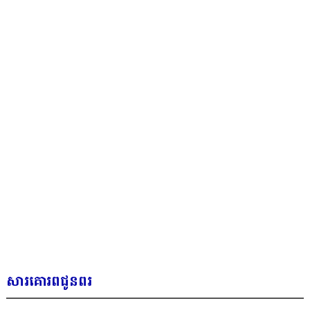
សារគោរពជូនពរ