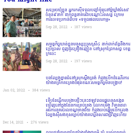
You might like
សម្រេចឃុំខ្លួន អ្នករកស៊ីទទួលបញ្ចាំម៉ូតូនៅម្តុំឃ្លាំងរំសេវ
ចំនួន៩នាក់ ដាក់ពន្ធនាគារជាបណ្ដោះអាសន្ន ក្រោម
ការចោទប្រកាន់ពីបទ «ទទួលផលចោរកម្ម»
Sep 28, 2022
187
views
សមត្ថកិច្ចឃាត់ខ្លួនមនុស្សប្រុសស្រី៤ នាក់ពាក់ព័ន្ធនឹងការ
ប្រើប្រាស់ ជួញដូរគ្រឿងញៀន នៅស្រុកព្រែកសព្វ ខេត្ត
ក្រចេះ
Sep 28, 2022
197
views
បនល្បែងខ្នាតធំនៅស្រុកស្ទឹងត្រង់ កំពុងបើកដំណើរការ
យ៉ាងគគ្រឹកគគ្រេងបំផុតខណៈសមត្ថកិច្ចមិនបង្ក្រាប!
Jan 02, 2022
384
views
ទើបតែធ្វើការបង្រាបថ្មីៗនេះឥឡូវពលរដ្ឋបានសង្កេត
ឃើញនៅក្នុងដែនការគ្រប់គ្រង លោកម៉េង វិមានតារា
អធិការនគរបាលខណ្ឌមានជ័យ កំពុងចាប់ផ្ដើមបើកលេង
ល្បែងសុីសងខុសច្បាប់យ៉ាងគឃ្លើនសារជាថ្មីវិញហើយ
Dec 14, 2021
276
views
ពលរដ្ឋនាំគ្នាត្អូញត្អែរយ៉ាងខ្លាំងថាភូមិ​ ឃុំ​ របស់ពួកគាត់