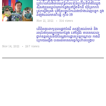
ប្រហែលលែងមានសុវត្ថិភាពទៀតហេីយទីតាំងល្បែង
ស៊ីសងខុសច្បាប់មួយកន្លែងនៅក្នុងទឹកដី ឃុំព្រែកកក់
ស្រុកស្ទឹងត្រង់ នៅតែបន្តបើកលេងយ៉ាងពេញបន្ទុក ក្នុង
អំឡុងពេលមានវិបត្តិ កូវីដ-19
Nov 21, 2021
314
views
តើពិតដូចពាក្យពលរដ្ឋថាដែររឺ សង្វៀនជល់មាន់ និង
អាប៉ោងខុសច្បាប់មួយកន្លែង​ នៅជ្រៃធំ មាននគរបាល
ថ្នាក់ឧត្ដមសេនីយ៍នៃស្នងការដ្ឋានខេត្តកណ្ដាល កាងពី
ក្រោយអញ្ចឹង​ បានអត់មានសមត្ថកិច្ចហ៊ានបង្រ្កាប
Nov 14, 2021
267
views