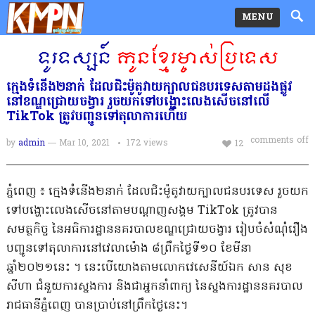
MENU
ក្មេងទំនើង២នាក់ ដែលជិះម៉ូតូវាយក្បាលជនបរទេសតាមដងផ្លូវ
នៅខណ្ឌជ្រោយចង្វារ រួចយកទៅបង្ហោះលេងសើចនៅលើ
TikTok ត្រូវបញ្ជូនទៅតុលាការហើយ
comments off
by
admin
— Mar 10, 2021
172
views
12
ភ្នំពេញ ៖ ក្មេងទំនើង២នាក់ ដែលជិះម៉ូតូវាយក្បាលជនបរទេស រួចយក
ទៅបង្ហោះលេងសើចនៅតាមបណ្តាញសង្គម TikTok ត្រូវបាន
សមត្ថកិច្ច នៃអធិការដ្ឋាននគរបាលខណ្ឌជ្រោយចង្វារ រៀបចំសំណុំរឿង
បញ្ជូនទៅតុលាការនៅវេលាម៉ោង ៨ព្រឹកថ្ងៃទី១០ ខែមីនា
ឆ្នាំ២០២១នេះ ។ នេះបើយោងតាមលោកវេសេនីយ៍ឯក សាន សុខ
សីហា ជំនួយការស្នងការ និងជាអ្នកនាំពាក្យ នៃស្នងការដ្ឋាននគរបាល
រាជធានីភ្នំពេញ បានប្រាប់នៅព្រឹកថ្ងៃនេះ។