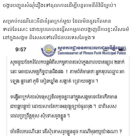
ចង្វារបញ្ជូនសំណុំរឿងទៅតុលាការដើម្បីបន្តតាមនីតិវិធីច្បាប់។
សម្រាប់ករណីនេះគឺជាគំរូអាក្រក់មួយ ដែលមិនគួរកើតមាន
ទាល់តែសោះ ដោយរូបគេបានធ្វើសកម្មភាពបង្ហាញពីការខ្វះសីសធម៌
នៅក្នុងសង្គម ពិសេសទៅលើជនបរទេសតែម្ដង៕