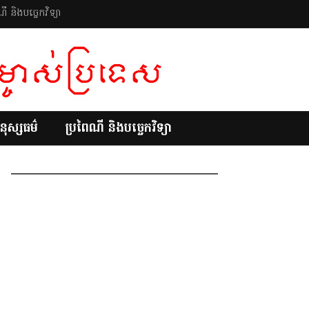
ី និងបច្ចេកវិទ្យា
នុស្សធម៌
ប្រពៃណី និងបច្ចេកវិទ្យា