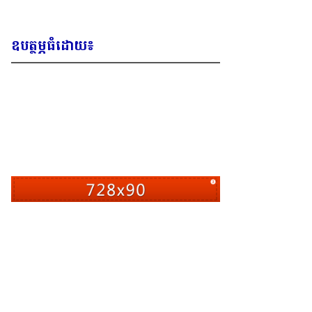
ឧបត្ថម្ភធំដោយ៖