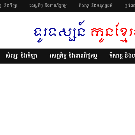
បៈ និងកីឡា
សេដ្ឋកិច្ច និងពាណិជ្ជកម្ម
កំសាន្ត និងមនុស្សធម៌
ប្រពៃណ
សិល្បៈ និងកីឡា
សេដ្ឋកិច្ច និងពាណិជ្ជកម្ម
កំសាន្ត និងម