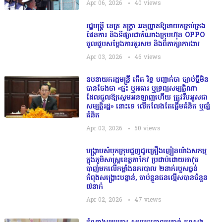
Apr 06, 2026
40
views
រដ្ឋមន្ត្រី នេត្រ ភក្ត្រា អនុញ្ញាតឱ្យនាយកគ្រប់គ្រង
ផែនការ និងទីផ្សារជាតំណាងក្រុមហ៊ុន OPPO
ចូលជួបសម្ដែងការគួរសម និងពិភាក្សាការងារ
Apr 03, 2026
46
views
ឧបនាយករដ្ឋមន្រ្តី កើត រិទ្ធ បញ្ជាក់ថា ច្បាប់ថ្មីមិន
បានចែងថា «ផ្ទះ ឬអគារ ឬទ្រព្យសម្បត្តិណា
ដែលជួលឱ្យស្កេមអនឡាញហើយ ត្រូវរឹបអូសជា
សម្បត្តិរដ្ឋ» នោះទេ លើកលែងតែផ្តើមគំនិត ឬផ្សំ
គំនិត
Apr 03, 2026
50
views
បង្ក្រាបសំបុកក្រុមជួញដូរគ្រឿងញៀនយ៉ាងសកម្ម
ក្នុងភូមិសាស្ត្រខេត្តតាកែវ ប្រដាប់ដោយអាវុធ
បាញ់មកលើកម្លាំងនគរបាល ២នាក់របួសធ្ងន់
កំពុងសង្គ្រោះបន្ទាន់, ចាប់ខ្លួនជនល្មើសបានចំនួន
៧នាក់
Apr 02, 2026
47
views