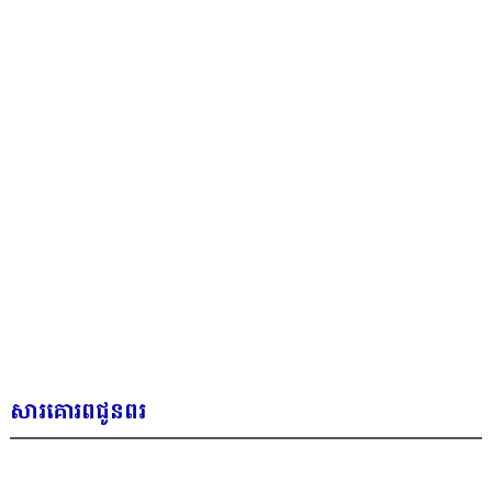
i
g
a
t
i
o
n
សារគោរពជូនពរ