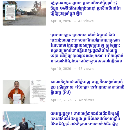
រដ្ឋបាលខេត្តកណ្តាល ព្រមានបិទដេប៉ូខ្សាច់-ថ្ម
ចំនួន ១៨ទីតាំងនៅក្រុងតាខ្មៅ ប្រសិនបើនៅតែ
ធ្វើឱ្យប្រឡាក់ផ្លូវទៀត
Apr 10, 2026
45
views
ព្រះមហាក្សត្រ ប្រទានសារដល់ជនរួមជាតិថា
ព្រះអង្គមានព្រះរោគមហារីកនៅក្រពេញប្រូស្តាត
ដែលតាមវេជ្ជបញ្ជារបស់ក្រុមគ្រូពេទ្យ ត្រូវឲ្យព្រះ
អង្គគង់ប្រថាប់នៅមន្ទីរពេទ្យរដ្ឋធានីប៉េកាំងបន្ត
ទៀត ដើម្បីព្យាបាលព្រះរាជសុខភាព ហើយពុំទាន់
អាចយាងនិវត្តន៍មកកាន់មាតុប្រទេសនៅឡើយទេ
Apr 10, 2026
43
views
សាលាដំបូងរាជធានីភ្នំពេញ ចេញដីកាបង្គាប់ឲ្យឃុំ
ខ្លួន ស្រ្តីគ្រូទាយ «ម៉ែរក្សា» ទៅពន្ធធនាគាររាជធានី
ភ្នំពេញ (PJ)
Apr 06, 2026
42
views
ឯកអគ្គរដ្ឋទូត៖ នាវាចម្បាំងកងទ័ពជើងទឹករុស្ស៉ី
ចតនៅកំពង់ផែកម្ពុជា រួមចំណែកដល់ការពង្រឹង
និងអភិវឌ្ឍចំណងមិត្តភាពយោធាយ៉ាងជិតស្និទ្ធ