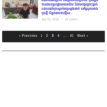
តំណាងអយ្យការ សម្រេចចោទប្រកាន់ កូនស្នង
ការរងខេត្តបន្ទាយមានជ័យ ដែលបង្កគ្រោះថ្នាក់
ចរាចរណ៍បុកស្លាប់មនុស្ស៦នាក់ នៅស្រុកមោង
ឫស្សី ចំនួន៣បទល្មើស
Apr 02, 2026
49
views
P
« Previous
1
2
3
4
…
61
Next »
o
s
t
s
n
a
v