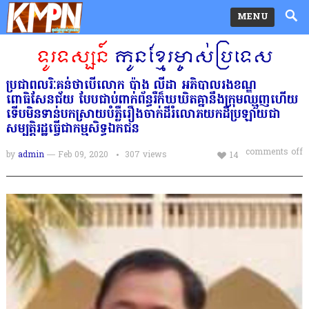
MENU
ប្រជាពលរិៈគន់ថាបេីលោក​ ប៉ាង​ លីដា​ អភិបាលរងខណ្ឌ
ពោធិសែនជ័យ​ បែបជាប់ពាក់ព័ន្ធរឺក៏ឃឃិតគ្នានឹងក្រុមឈ្មួញហេីយ
ទេីបមិនទាន់បកស្រាយបំភ្លឺរឿងចាក់ដីរំលោភយកដីប្រឡាយជា
សម្បត្ដិរដ្ឋធ្វេីជាកម្មសិទ្ធឯកជន
comments off
by
admin
— Feb 09, 2020
307
views
14