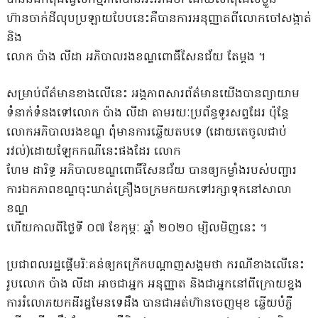
ហ៊ានចាក់ដីលុបប្រឡាយបែបនេះគឺបានការអនុញ្ញាតពីលោកចៅសង្កាត់
និង
លោក ប៉ាង លីដា អភិបាលរងខណ្ឌពោធិ៍សែនជ័យ តែម្តង ។
សម្រាប់ព័ត៌មានខាងលើនេះ អង្គភាព​សារព័ត៌មាន​យេីងបានព្យាយាម
ទំនាក់ទំនងទៅលោក ប៉ាង លីដា តាមរយៈប្រព័ន្ធទូរសព្ទដែរ​ ប៉ុន្តែ
លោកអភិបាលរងខណ្ឌ​ ពុំមានការឆ្លើយតបទេ (ដោយតេចូលជាប់
រវល់)ដោយឡែកកណីនេះផងដែរ លោក
ហែម ដារិទ្ធ អភិបាលខណ្ឌពោធិ៍សែនជ័យ បានឲ្យកម្លាំងរបស់បញ្ជារ
ការឯកភាពខណ្ឌចុះឃាត់គ្រឿងចក្រមកយកទៅរក្សាទុកនៅសាលា
ខណ្ឌ
ហើយកាលពីថ្ងៃទី ០៧ ខែកុម្ភៈ ឆ្នាំ ២០២០ ម្សិលមិញនេះ ។
ប្រជាពលរដ្ឋផ្តើមរិៈគន់ឲ្យកក្រើកបណ្តាញសង្គមថា ករណីខាងលើនេះ
រូបលោក ប៉ាង លីដា អាចជាអ្នក អនុញ្ញាត និងជាអ្នកនៅពីក្រោយខ្នង
ការរំលោភយកដីរដ្ឋមែនទេដឹង បានជាអត់ហ៊ានចេញមុខ ឆ្លើយបំភ្លឺ