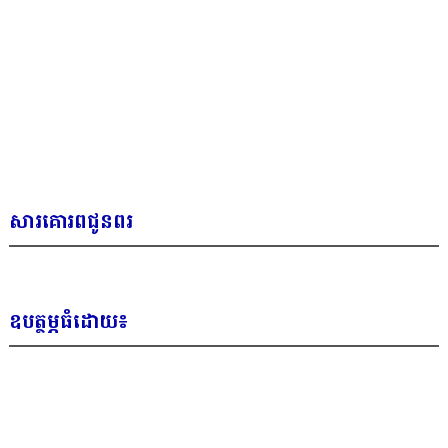
សារគោរពជូនពរ
ឧបត្ថម្ភធំដោយ៖