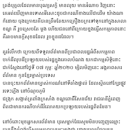
ត្រង់បុគ្គលដែលមានបុណ្យសក្តិ​ មានលុយ​ មានអំណាច​ វិញនោះ
គេអត់ឃើញមានទោសអីសោះដូចជាករណីខាងលេីជាដេីម​ យ៉ាងណា
ក៏ដោយ ចុងក្រោយគឺបានត្រឹមតែយកគ្រឿងចក្រទៅទុកនៅក្នុងសាលា
ខណ្ឌ គឺ រួចស្រេចតែ ម្តង ហេីយជននៅពីក្រោយខ្នងធ្វេីសកម្មភាពនោះ
គឺអាចមានក្តីសុខដដែល រួចខ្លួនដដែល។
គួររំលឹកថា ក្រោយពីទទួលព័ត៌មានពីប្រជាពលរដ្ឋអំពីសកម្មភាព
ចាក់ដីលុបដីប្រឡាយរបស់រដ្ឋក្នុងគោលបំណង យកជាកម្មសិទ្ធិនោះ
ជាក់ស្តែងនៅថ្ងៃទី ០៧ កុម្ភៈ ឆ្នាំ២០២០ ម្សិលមិញនេះ អង្គភាព​សារ
ព័ត៌មាន​ កូនខ្មែរម្ចាស់ប្រទេស​
បានចុះយកព័ត៌មានច្បាស់ការណ៌នៅទីតាំងផ្ទាល់ ដែលស្ថិតនៅក្បែរផ្លូវ
រទេះភ្លើង នៅចំណុចភូមិ
ជង្រុក សង្កាត់ត្រពាំងក្រសាំង ខណ្ឌពោធិ៍សែនជ័យ រាជធានីភ្នំពេញ
ពិតជាមានករណីចាក់ដីរំលោភយកប្រឡាយរបស់រដ្ឋពិតមែន។
នៅចំពោះមុខអ្នកសារព័ត៌មាន បុរសម្នាក់ដែរសូមមិនបញ្ចេញឈ្មោះ
បាននឹងកំពុង់ធ្វើសកម្មភាពបានអះអាងថា ដោយហេតុដែលខ្លួន