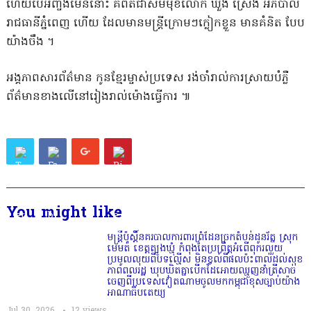
ហើយបើអញ្ចឹងមែននោះ គឺពិតជាសមមុខលោក ឃួង ស្រេង អភិបាល
រាជធានីភ្នំពេញ ហើយ ដែលមានមន្ត្រីក្រោមៗក្លៀកខ្លួន មានគំនិត បែប
យ៉ាងចឹង ។
អង្គភាពសារព័ត៌មាន​ កូនខ្មែរម្ចាស់ប្រទេស​ រង់ចាំរាល់ការស្រាយបំភ្លឺ
ព័ត៌មានខាងលើនៅរៀងរាល់ម៉ោងធ្វើការ ៕
You might like
មន្ត្រីប៉ុស្តិ៍នគរបាលការពារព្រំដែនច្រកតំបន់ដូនរ័ត្ន ស្រុក
មេមត់ ខេត្តត្បូងឃ្មុំ កំពុងតែប្រព្រឹត្តអំពើពុករលួយ
ប្រមូលលុយពីបទល្មើស មិនខ្វល់ពីផលប៉ះពាល់ដល់សុខ
ភាពពលរដ្ឋ ឃុបឃិតគ្នាបើកដៃអោយឈ្មួញនាំត្រីសាច់
ចេញពីប្រទេសវៀតណាមចូលមកកម្ពុជាខុសច្បាប់យ៉ាង
អាណាធិបតេយ្យ
Jul 30, 2026
12
views