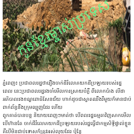
ភ្នំពេញ​៖ ប្រជាពលរដ្ឋថារឿងចាក់ដីរំលោភយកដីប្រឡាយរបស់រដ្ឋ
ពេល​ នេះប្រជាពលរដ្ឋរងចាំមេីលការស្រាយបំភ្លឺ​ ពីលោកប៉ាង​ លីដា​
អភិបាលរងខណ្ឌពោធិសែនជ័យ​ ហាក់ដូចជាស្ងាតឈឹងរឺមួយក៏មានជាប់
ពាក់ព័ន្ធនឹងក្រុមឈ្មួញដែរ​ ហេីយ
ពួកគាត់បានបន្ត​ និយាយពេញៗមាត់ថា​ បើពលរដ្ឋធម្មតាវិញសាកមើល
បើហ៊ានតែ ចាក់ដីរំលោភយកដីប្រឡាយរបស់រដ្ឋធ្វើជាកម្មសិទ្ធិផ្ទាល់ខ្លួន
គឺបើមិនជាប់ទោសក៏ត្រូវអស់លុយដែរ ប៉ុន្តែ