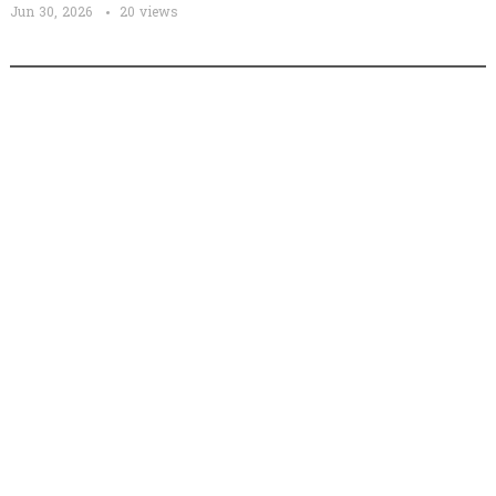
Jun 30, 2026
20
views