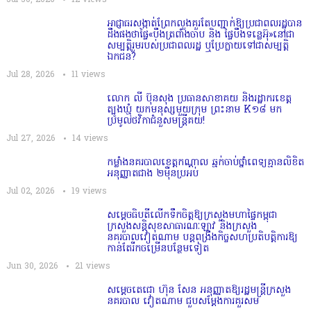
អាជ្ញាធរសង្កាត់ព្រែកលួងគួរតែបញ្ជាក់ឱ្យប្រជាពលរដ្ឋបាន
ដឹងផងថាផ្ទៃ«បឹងត្រពាំងចាប និង ផ្ទៃបឹងទន្លេអ៊ុ»នៅជា
សម្បត្តិរួមរបស់ប្រជាពលរដ្ឋ ឬប្រែក្លាយទៅជាសម្បត្តិ
ឯកជន?
Jul 28, 2026
11
views
លោក លី ប៊ុនសុង ប្រធានសាខាគយ និងរដ្ឋាករខេត្ត
ត្បូងឃ្មុំ យកមនុស្សមួយក្រុម ព្រះនាម K១៨ មក
ប្រមូលថវិកាជំនួសមន្ត្រីគយ!
Jul 27, 2026
14
views
កម្លាំងនគរបាលខេត្តកណ្ដាល ឆ្មក់ចាប់ថ្នាំពេទ្យគ្មានលិខិត
អនុញ្ញាតជាង ២ម៉ឺនប្រអប់
Jul 02, 2026
19
views
សម្តេច​ធិបតី​លេីកទឹកចិត្ត​ឱ្យក្រសួងមហាផ្ទៃកម្ពុជា
ក្រសួងសន្តិសុខសាធារណៈឡាវ និងក្រសួង
នគរបាលវៀតណាម បន្តពង្រឹងកិច្ចសហប្រតិបត្តិការឱ្យ
កាន់តែរីកចម្រើនបន្ថែមទៀត
Jun 30, 2026
21
views
សម្តេចតេជោ ហ៊ុន សែន អនុញ្ញាតឱ្យរដ្ឋមន្ត្រីក្រសួង
នគរបាល វៀតណាម ជួបសម្តែងការគួរសម