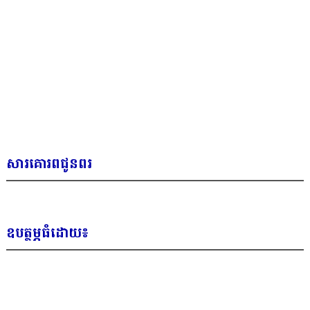
សារគោរពជូនពរ
ឧបត្ថម្ភធំដោយ៖