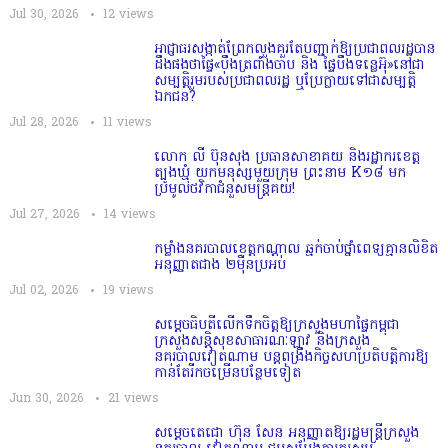
Jul 30, 2026
12
views
អាជ្ញាធរសង្កាត់ព្រែកលួងគួរតែបញ្ជាក់ឱ្យប្រជាពលរដ្ឋបាន
ដឹងផងថាផ្ទៃ«បឹងត្រពាំងចាប និង ផ្ទៃបឹងទន្លេអ៊ុ»នៅជា
សម្បត្តិរួមរបស់ប្រជាពលរដ្ឋ ឬប្រែក្លាយទៅជាសម្បត្តិ
ឯកជន?
Jul 28, 2026
11
views
លោក លី ប៊ុនសុង ប្រធានសាខាគយ និងរដ្ឋាករខេត្ត
ត្បូងឃ្មុំ យកមនុស្សមួយក្រុម ព្រះនាម K១៨ មក
ប្រមូលថវិកាជំនួសមន្ត្រីគយ!
Jul 27, 2026
14
views
កម្លាំងនគរបាលខេត្តកណ្ដាល ឆ្មក់ចាប់ថ្នាំពេទ្យគ្មានលិខិត
អនុញ្ញាតជាង ២ម៉ឺនប្រអប់
Jul 02, 2026
19
views
សម្តេច​ធិបតី​លេីកទឹកចិត្ត​ឱ្យក្រសួងមហាផ្ទៃកម្ពុជា
ក្រសួងសន្តិសុខសាធារណៈឡាវ និងក្រសួង
នគរបាលវៀតណាម បន្តពង្រឹងកិច្ចសហប្រតិបត្តិការឱ្យ
កាន់តែរីកចម្រើនបន្ថែមទៀត
Jun 30, 2026
21
views
សម្តេចតេជោ ហ៊ុន សែន អនុញ្ញាតឱ្យរដ្ឋមន្ត្រីក្រសួង