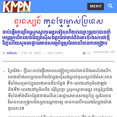
MENU
ចាប់ផ្ដេីមកក្រេីកស្រុកស្វាយអន្ទរទៀតហេីយ(ឈ្មោះគ្រុយ)បាននាំ
បក្សពួកបើកលេងល្បែងសុីសងប្រជល់មាន់និងអាប៉ោងសារជាថ្មី
វិញហើយសូមអាជ្ញាធរមានសមត្ថកិច្ចគួរតែមានវិធានការបង្រ្កាប
comments off
by
admin
— Feb 23, 2020
240
views
15
ព្រៃវែង÷ ថ្មីនេះចាប់ផ្ដេីមមានសង្វៀនប្រជល់មាន់និងអាប៉ោងបេីក
លេងយ៉ាងសប្បាយហេីយល្បែងសុីសងភ្នាល់ខុសច្បាប់ដ៍ធំនេះមាន
ទីតាំងសម្រាប់ប្តូរលេងមានពីរកន្លែង​ ទី១-លេងនៅភូមិតងឡង
និងទី២-លេងនៅភូមិតាវិន ឃុំព្រៃខ្លា ស្រុកស្វាយអន្ទរ ខេត្តព្រៃវែង
ទីតាំងទាំងពីរកន្លែងខាងលេីនេះអាជ្ញាធរមានសមត្ថកិច្ច គួរតែមាន
វិធានការបង្រ្កាបមិនគួរបណ្តោយឲ្យ មានការបើកលេងល្បែងយ៉ាង
ដូចនេះទេ