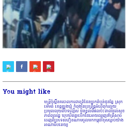
You might like
មន្ត្រីប៉ុស្តិ៍នគរបាលការពារព្រំដែនច្រកតំបន់ដូនរ័ត្ន ស្រុក
មេមត់ ខេត្តត្បូងឃ្មុំ កំពុងតែប្រព្រឹត្តអំពើពុករលួយ
ប្រមូលលុយពីបទល្មើស មិនខ្វល់ពីផលប៉ះពាល់ដល់សុខ
ភាពពលរដ្ឋ ឃុបឃិតគ្នាបើកដៃអោយឈ្មួញនាំត្រីសាច់
ចេញពីប្រទេសវៀតណាមចូលមកកម្ពុជាខុសច្បាប់យ៉ាង
អាណាធិបតេយ្យ