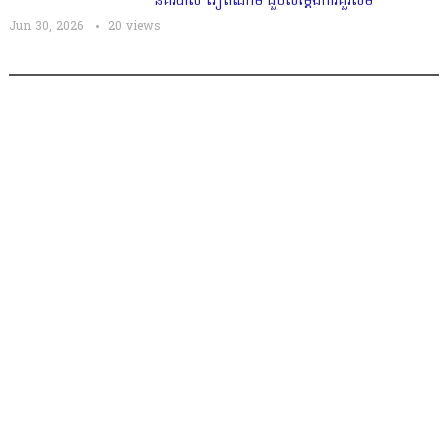
នគរបាល វៀតណាម ជួបសម្តែងការគួរសម
Jun 30, 2026
20
views