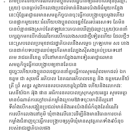
តាមប្រភពរាយការណ៍ពីរបងប្អូនពលរដ្ឋបានឲ្យដឹងថាពីរមុន(ឈ្មោះ
គ្រុយ) បានធ្លាប់បើកលេងប្រជល់មាន់និងអាប៉ោងដ៍ធំមួយកន្លែង
នេះប៉ុន្តែអាជ្ញាធរមានសមត្ថកិច្ចបានចុះធ្វើការបង្រ្កាបរួចម្តងហើយ
បានផ្អាកមួយរយៈធំហើយបងប្អូនពលរដ្ឋខំតែអប់អរសាទរ​ តែមិន
បានប៉ន្មានផងស្រាប់តែឥឡូវនេះគេបានឃើញ(ឈ្មោះគ្រុយ)បាននាំ
បក្សពួកមកបេីកដំណើរការបើកលេងសារជាថ្មីទៀតហើយ ដែលថ្មីៗ
នេះស្របពេលប្រមុខរាជរដ្ឋាភិបាលនឹងសម្ដេច​ ក្រឡាហម​ សរ​ ខេង​
បានដាក់បទបញ្ជាឈប់ឲ្យកើតមានល្បែងសុីសងគ្រប់ប្រភេទនៅ
តាម​ រាជធានីខេត្ត​ បើនៅមានកន្លែងណាទៀតអាជ្ញាធរមាន
សមត្ថកិច្ចធ្វើការបង្រ្កាបឲ្យខានតែបាន
ដូច្នេះហើយបងប្អូនពលរដ្ឋបាននាំគ្នាធ្វើការសូមណុំពរមកដល់ ឯក
ឧត្តម ជា សុមេធី អភិបាល នៃគណអភិបាលខេត្ត និង ឧត្តមសេនីយ៍
ត្រី ព្រំ សន្ឋរ ស្នងការនគរបាលខេត្តព្រៃវែង ហើយនិងលោកវរៈ
សេនីយ៍ឯក អ៊ុង ផាន អធិការនគរបាលស្រុកស្វាយអន្ទរ សូមមេត្តា
មានចំណាត់ការក្តៅចាត់កម្លាំងក្រោមឱវាទចុះមកពិនិត្យនៅ
ទីតាំងបើកសង្វៀនប្រជល់មាន់និងអាប៉ោងដ៍ធំកំពុងតែដំណើរ
ការបើកលេងនៅភូមិ​ ឃុំខាងលើនេះដើម្បីនិងមានវិធានការចាត់
កម្លាំងជំនាញចុះធ្វើការបង្រ្កាបឲ្យភូមិឃុំមានសុវត្ថភាភទាំង៩ចំនុច
របស់រាជរដ្ឋាភិបាលផង