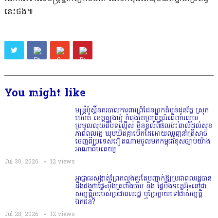
នេះផង៕
You might like
មន្ត្រីប៉ុស្តិ៍នគរបាលការពារព្រំដែនច្រកតំបន់ដូនរ័ត្ន ស្រុក
មេមត់ ខេត្តត្បូងឃ្មុំ កំពុងតែប្រព្រឹត្តអំពើពុករលួយ
ប្រមូលលុយពីបទល្មើស មិនខ្វល់ពីផលប៉ះពាល់ដល់សុខ
ភាពពលរដ្ឋ ឃុបឃិតគ្នាបើកដៃអោយឈ្មួញនាំត្រីសាច់
ចេញពីប្រទេសវៀតណាមចូលមកកម្ពុជាខុសច្បាប់យ៉ាង
អាណាធិបតេយ្យ
Jul 30, 2026
12
views
អាជ្ញាធរសង្កាត់ព្រែកលួងគួរតែបញ្ជាក់ឱ្យប្រជាពលរដ្ឋបាន
ដឹងផងថាផ្ទៃ«បឹងត្រពាំងចាប និង ផ្ទៃបឹងទន្លេអ៊ុ»នៅជា
សម្បត្តិរួមរបស់ប្រជាពលរដ្ឋ ឬប្រែក្លាយទៅជាសម្បត្តិ
ឯកជន?
Jul 28, 2026
12
views