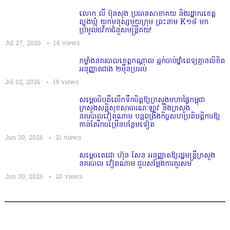
លោក លី ប៊ុនសុង ប្រធានសាខាគយ និងរដ្ឋាករខេត្ត
ត្បូងឃ្មុំ យកមនុស្សមួយក្រុម ព្រះនាម K១៨ មក
ប្រមូលថវិកាជំនួសមន្ត្រីគយ!
Jul 27, 2026
14
views
កម្លាំងនគរបាលខេត្តកណ្ដាល ឆ្មក់ចាប់ថ្នាំពេទ្យគ្មានលិខិត
អនុញ្ញាតជាង ២ម៉ឺនប្រអប់
Jul 02, 2026
19
views
សម្តេច​ធិបតី​លេីកទឹកចិត្ត​ឱ្យក្រសួងមហាផ្ទៃកម្ពុជា
ក្រសួងសន្តិសុខសាធារណៈឡាវ និងក្រសួង
នគរបាលវៀតណាម បន្តពង្រឹងកិច្ចសហប្រតិបត្តិការឱ្យ
កាន់តែរីកចម្រើនបន្ថែមទៀត
Jun 30, 2026
21
views
សម្តេចតេជោ ហ៊ុន សែន អនុញ្ញាតឱ្យរដ្ឋមន្ត្រីក្រសួង
នគរបាល វៀតណាម ជួបសម្តែងការគួរសម
Jun 30, 2026
20
views