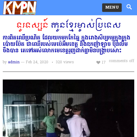
MENU
ការពិតឈើ​​ប្រណិ​ត ដែលយកមកកែឆ្នៃ ក្នុងរោងសិប្ប​កម្មក្នុងក្រុង
ប៉ោយប៉ែត ជាឈើ​របស់មេ​ប៉េអឹមខេត្ត និង​ឧ​កញ៉ា​ឡាច ប៊ុន​លីម​
ចឹងបាន​ តេទៅអស់លោកមេខេត្តរុញដាក់គ្នាមិនបង្រ្កាបសោះ
comments off
by
admin
— Feb 24, 2020
320
views
17