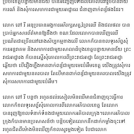
ប្រចាំខេត្តបន្ទាយមានជ័យ បានអញ្ជើញទៅដល់​គោលដៅរួចបានរាយ
ការណ៍ និងសុំការសហការ​ជាមួយ​អាជ្ញាធរ​​ ជំនាញពាក់ពន្ធ័ផ​ងដែរ។
លោក ពៅ រី អនុប្រធានអង្គការអភិរក្សសត្វ,ព្រៃឈើ និងជលផល បាន
ប្រាប់អ្នកសារព័ត៌មាន​ឱ្យ​ដឹង​ថា ខណៈដែលលោកបានឃើញឈើ
ប្រណិតជាច្រើននៅរោងសិប្បកម្មខាងលើ លោកក៏បាន​ខល​ទូរស័ព្ទសុំ
ការអន្តរាគម និងសហការជាមួយសាលាដំបូង​ខេត្តបន្ទាយមានជ័យ ព្រះ
រាជអាជ្ញារង ក៏​បាន​ស្នើសុំគោលការពីព្រះរាជអាជ្ញា តែព្រះរា​ជអាជ្ញា
ឆ្លើយថា បើរឿងហ្នឹងមានពាក់ពន្ធ័ជាមួ​យ​មេ​ប៉េអឹមខេត្ត យើងត្រូវសុំការ
សហការជាមួយនគរបាល តែបើមានពាក់ពន្ធ័ជាមួយនគរបាលយើង​ត្រូវ​
សុំការសហ​ការជាមួយប៉េអឹម។
​​លោក ពៅ រី បន្តថា រហូតដល់រសៀលមិនឃើមានជំនាញចុះធ្វើការ
លោកក៏ខលទូរសព្ទ័សុំគោលកា​រពីលោកអ​ភិបាលខេត្ត តែលោក
បានរុញឱ្យខលទំនាក់ទំនង​ជាមួយលោកអ​ភិ​បាល​ក្រុង។លោកអ​ភិ​បាល​
ក្រុង​ក៏បានមានប្រសាសន៍ថា បន្តិចទៀតលោកនឹកដាក់កម្លាំងចុះទៅ
រហូតជិត​ពី​ម៉ោងមិន​ឃើញ​ក៏ខលសួរម្តងទៀត បែជាលោក