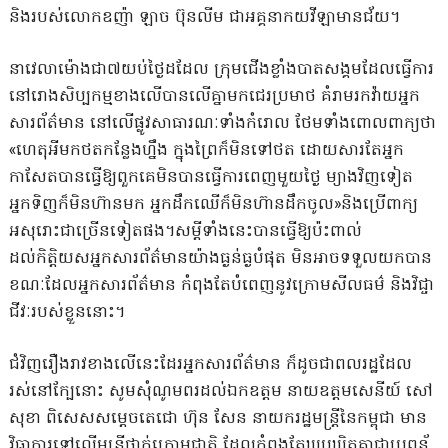
និងរបស់លោកឧញ៉ា ឡាច ប៊ុនលីម ជាអគ្គនាកយវីឡាមានជ័យ។
នាវេលាម៉ោងជា៧យប់ថ្ងៃដដែល ក្រុមជើងខ្លាំងបាតសង្គម​ដែលធ្វើការ​
នៅរោងសិប្ប​កម្មខាងលើ​បាន​លើគ្នា​មក​ជេរប្រមាថ គំរាមរកវ៉ាយ​អ្នក
សារព័ត៌មាន នៅលើផ្លូវសាធារណៈទាំងកំរោល ថែមទាំ​ងពោ​លពាក្យថា​
«ហេតុអីម​កថតកន្លែងហ្នឹង ក្នុងព្រៃក៏មិនទៅថត ដោយសារតែអ្នក​
កាសែត​បាន​ធ្វើ​ឱ្យពួក​គេមិនបាន​ធ្វើការពេញមួយ​ថ្ងៃ ម្យាងវិញ​ទៀត
អ្នកទិ​ញក៏មិ​នហ៊ា​នមក អ្នកដឹ​ក​ឈើ​ក៏មិនហ៊ា​ន​ដឹក​ចូល»​និង​ប្រើពាក្យ
អសុរោះជាច្រើនទៀតផង​។សម្តីទាំងនេះ​បានធ្វើឱ្យប៉ះពាល់​
ដល់កិត្តិយសអ្នក​សារព័ត៌មា​នយ៉ាងធ្ងន់ធ្ងបំផុត មិនអាចទទួលយកបាន​
ខណៈដែលអ្នកសារព័​ត៌មាន កំពុងតែ​បំពេញនូវក្រោ​មសីលធម៌ និងវិជ្ចា
ជីវៈរបស់ខ្លួននោះ។
ជំវិញរឿងរាវខាងលើនេះដែរអ្នកសារព័ត៌មាន ក៏ដូចជាពលរដ្ឋដែល
រស់នៅក្បែនោះ សូមសុំណូមពរ​ដល់​ឯកឧត្តម នាយឧត្តមសេនីយ៍ សៅ
សុខា ពិសេសសម្តេចតេជោ ហ៊ុន សែន នាយករដ្ឋមន្ត្រីនៃ​កម្ពុជា​ មាន
វិធាការ​ទៅលើមន្ត្រីថ្នាក់ក្រោមជាតិ ដែលកំពុងតែឃុបឃិតគ្នាជាប្រពន្ធ័