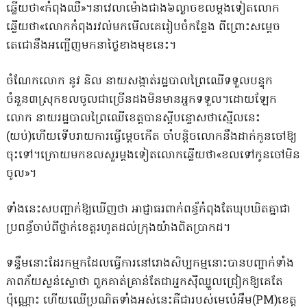
ឆ្លើយថា«កំពុងឈឺ»។​នាវេលាម៉ោងជាង៦ល្ងាច​ខលម្តង​ទៀត​លោក
ឆ្លើយថា«លោកកំពុងរវ​ល់​មកមើលគេរៀបចំកន្លែង ពីព្រោះស​ម្តេច
តេជោនឹងអ​ញ្ជើញម​កនា​ថ្ងៃខាងមុ​ខនេះ។
ចំណែកលោក នូវ និល នាយសង្កាត់រដ្ឋបាល​ព្រៃឈើទទួលបន្ទុក
ចំនួន៣ស្រុកខលចូលជាច្រើន​ដងមិន​មានអ្នកទទួល​។ដោយឡែក
លោក នាយរដ្ឋបាលព្រៃឈើខេត្តបានស្តីបន្ទោសថាស្មើលនេះ​
(យប់)ហើយទើបរាយការធ្វើម្តេចកើត ចាំបន្តិចលោកនឹងដាក់កូនចៅឱ្យ
ចុះទៅ។ក្រោយមកខល​សួរ​ម្តង​ទៀត​លោកឆ្លើយថា«ខលទៅកូន​ចៅមិន
ចូល»​។
ទាំងនេះសបញ្ជាក់ឱ្យឃើញថា អាជ្ញាធរពាក់ពន្ធ័កំពុងតែឃុបឃិតគ្នាជា
ប្រពន្ធ័​ចាប់ពីថ្នាក់ខេត្តរហូត​ដល់ក្រុង​យ៉ាងពិតប្រាកដ។
ទន្ទឹមនោះដែរកម្មកដែលធ្វើការនៅរោងសិប្បកម្មនោះបានបញ្ជាក់ទាំង
ភាពភ័យស្លន់ស្លោថា ពួក​គាត់គ្រាន់​តែជាអ្នក​ស៊ីឈ្នួលជ្រៀកឱ្យគេតែ
ប៉ុណ្ណោះ ហើយឈើប្រណិត​ទាំងអស់នេះ​គឺ​ជារបស់មេ​ប៉េអឹម​(PM)ខេត្ត