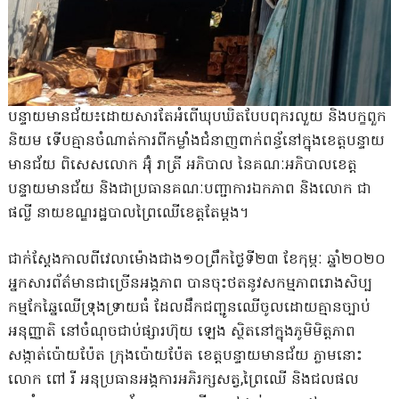
បន្ទាយមានជ័យ​៖ដោ​យសារតែអំពើឃុបឃិតបែបពុករលួយ និងបក្ខពួក
និយម ទើបគ្មានចំ​ណាត់​ការ​ពីកម្លាំងជំនាញ​ពាក់ពន្ធ័​នៅក្នុងខេត្តបន្ទាយ
មានជ័យ​ ពិសេសលោក អ៊ុំ រាត្រី អភិបាល នៃគ​ណៈ​អភិបាលខេត្ត
បន្ទាយមានជ័យ និងជាប្រធាន​គណៈបញ្ជាការឯកភាព​ និងលោក ជា
ផល្លី នាយខណ្ឌរដ្ឋបាលព្រៃឈើខេត្តតែម្តង។
ជាក់ស្តែងកា​លពីវេលាម៉ោងជាង១០ព្រឹកថ្ងៃទី២៣ ខែកុម្ភៈ ឆ្នាំ២០២០
អ្នកសា​រព័ត៌មានជាច្រើនអង្គ​ភាព បានចុះថតនូវសកម្មភាពរោងសិប្ប
កម្ម​កែឆ្នៃឈើទ្រុងទ្រាយធំ ដែលដឹកជញ្ជូនឈើចូលដោយ​គ្មាន​ច្បាប់
អនុញ្ញាតិ​ ​នៅចំណុចជាប់ផ្សារហ៊ុយ ឡេង ស្ថិតនៅក្នុងភូមិ​មិត្តភាព
សង្កាត់ប៉ោយប៉ែត ក្រុង​ប៉ោយ​ប៉ែត ខេត្តបន្ទាយ​មានជ័យ ភ្លាមនោះ
លោក ពៅ រី អនុប្រធានអង្គការអ​ភិរក្ស​សត្វ,ព្រៃ​ឈើ និងជ​លផល