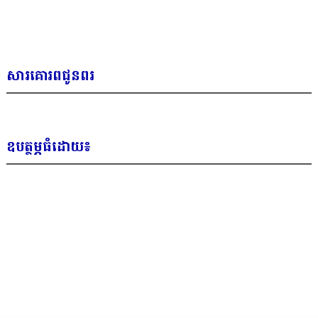
សារគោរពជូនពរ
ឧបត្ថម្ភធំដោយ៖