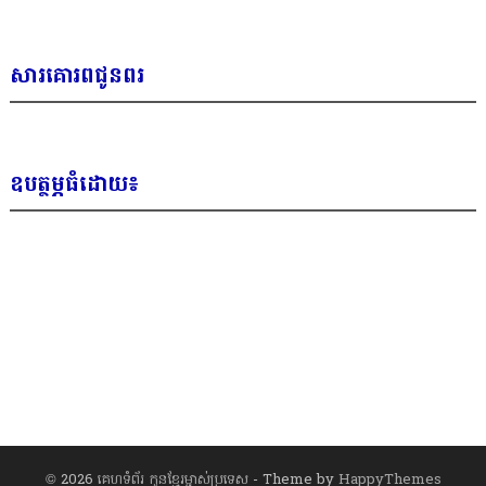
សារគោរពជូនពរ
ឧបត្ថម្ភធំដោយ៖
© 2026
គេហទំព័រ កូនខ្មែរម្ចាស់ប្រទេស
- Theme by
HappyThemes