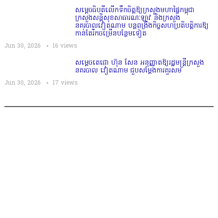
សម្តេច​ធិបតី​លេីកទឹកចិត្ត​ឱ្យក្រសួងមហាផ្ទៃកម្ពុជា
ក្រសួងសន្តិសុខសាធារណៈឡាវ និងក្រសួង
នគរបាលវៀតណាម បន្តពង្រឹងកិច្ចសហប្រតិបត្តិការឱ្យ
កាន់តែរីកចម្រើនបន្ថែមទៀត
Jun 30, 2026
16
views
សម្តេចតេជោ ហ៊ុន សែន អនុញ្ញាតឱ្យរដ្ឋមន្ត្រីក្រសួង
នគរបាល វៀតណាម ជួបសម្តែងការគួរសម
Jun 30, 2026
17
views