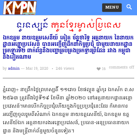
MENU
ឯកឧត្ដម​ នាយឧត្តមសេនីយ៍​ គៀត​ ច័ន្ទ​ថារិទ្ធ​ អគ្គនាយក​ នៃនាយក
ដ្ឋាន​អន្តោប្រវេសន៍​ បានអញ្ជេី​ញដឹកនាំកិច្ចប្រជុំ ​ជាមួយ​នាយកដ្ឋាន​
ច្រកទ្វារទី​២ ពាក់ព័ន្ធនឹងបញ្ហាគ្រប់គ្រងច្រកទ្វារព្រំដែន រវាង​ កម្ពុជា​
និង​វៀតណាម
comments off
by
admin
— Mar 19, 2020
246
views
16
ភ្នំពេញ÷ នាព្រឹកថ្ងៃព្រហស្បតិ៍ ១១​រោច​ ខែផល្គុន​ ឆ្នាំកុរ​ ​ឯកស័ក​ ព.ស​
២៥៦៣​ ត្រូវនឹងថ្ងៃទី​១៩​ ខែមីនា​ ឆ្នាំ២០២០​ នៅអគ្គនាយកដ្ឋានអន្តោ
ប្រវេសន៍​​។មានបើកកិច្ចប្រជំុហើយក្នុងកិច្ចប្រប្រជុំនេះដែរ​ ក៏មានការ
អញ្ជេីញចូលរួមពីសំណាក់​ ឯកឧត្ដម​ នាយឧត្តសេនីយ៍​, ឯកឧត្ដម​ ឧត្ត
សេនីយ៍​ឯក​ អគ្គនាយករងអន្តោប្រវេសន៍, ប្រធាន-អនុប្រធាន​នាយក
ដ្ឋាន​ និងមន្រ្តីពាក់ព័ន្ធមួយចំនួនទៀត។