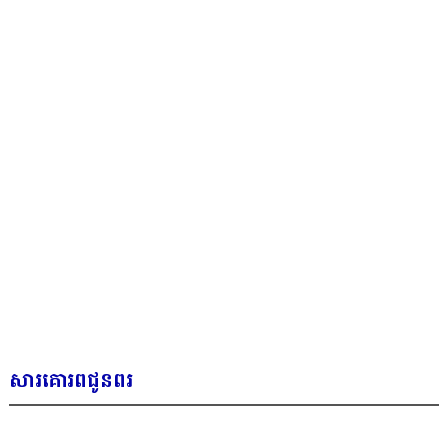
សារគោរពជូនពរ