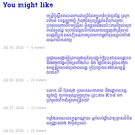
You might like
មន្ត្រីប៉ុស្តិ៍នគរបាលការពារព្រំដែនច្រកតំបន់ដូនរ័ត្ន ស្រុក
មេមត់ ខេត្តត្បូងឃ្មុំ កំពុងតែប្រព្រឹត្តអំពើពុករលួយ
ប្រមូលលុយពីបទល្មើស មិនខ្វល់ពីផលប៉ះពាល់ដល់សុខ
ភាពពលរដ្ឋ ឃុបឃិតគ្នាបើកដៃអោយឈ្មួញនាំត្រីសាច់
ចេញពីប្រទេសវៀតណាមចូលមកកម្ពុជាខុសច្បាប់យ៉ាង
អាណាធិបតេយ្យ
Jul 30, 2026
9
views
អាជ្ញាធរសង្កាត់ព្រែកលួងគួរតែបញ្ជាក់ឱ្យប្រជាពលរដ្ឋបាន
ដឹងផងថាផ្ទៃ«បឹងត្រពាំងចាប និង ផ្ទៃបឹងទន្លេអ៊ុ»នៅជា
សម្បត្តិរួមរបស់ប្រជាពលរដ្ឋ ឬប្រែក្លាយទៅជាសម្បត្តិ
ឯកជន?
Jul 28, 2026
10
views
លោក លី ប៊ុនសុង ប្រធានសាខាគយ និងរដ្ឋាករខេត្ត
ត្បូងឃ្មុំ យកមនុស្សមួយក្រុម ព្រះនាម K១៨ មក
ប្រមូលថវិកាជំនួសមន្ត្រីគយ!
Jul 27, 2026
13
views
កម្លាំងនគរបាលខេត្តកណ្ដាល ឆ្មក់ចាប់ថ្នាំពេទ្យគ្មានលិខិត
អនុញ្ញាតជាង ២ម៉ឺនប្រអប់
Jul 02, 2026
15
views