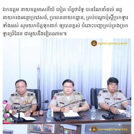
ឯកឧត្ដម​ នាយឧត្តមសេនីយ៍​ គៀត ច័ន្ទថារិទ្ធ បានណែនាំដល់ អគ្គ
នាយករងអន្តោប្រវេសន៍, ប្រធាននាយកដ្ឋាន​, គ្រប់បណ្តាប៉ុស្តិ៍​ច្រកទ្វារ
ទាំងអស់ សូមយកចិត្តទុកដាក់ ឲ្យបានខ្ពស់ ចំពោះ​បញ្ហាគ្រប់គ្រង​ច្រក
ទ្វារ​ព្រំដែន ជាមួយ​នឹងវៀតណាម៕