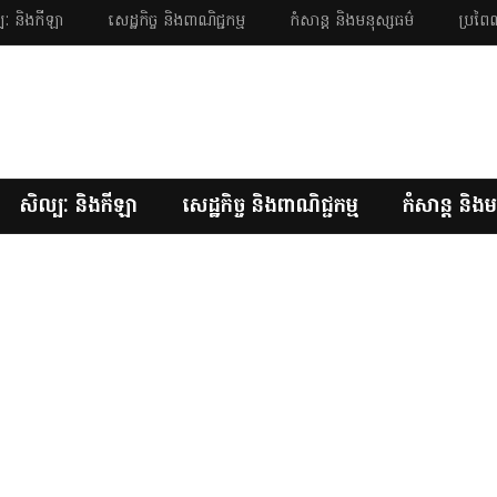
បៈ និងកីឡា
សេដ្ឋកិច្ច និងពាណិជ្ជកម្ម
កំសាន្ត និងមនុស្សធម៌
ប្រពៃណ
សិល្បៈ និងកីឡា
សេដ្ឋកិច្ច និងពាណិជ្ជកម្ម
កំសាន្ត និងម