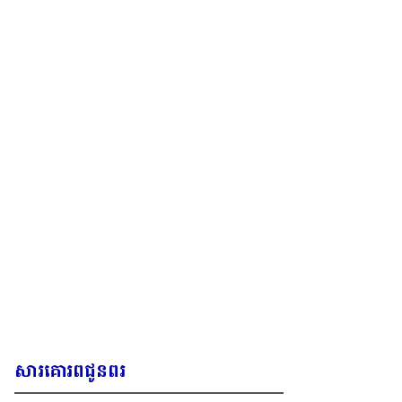
សារគោរពជូនពរ