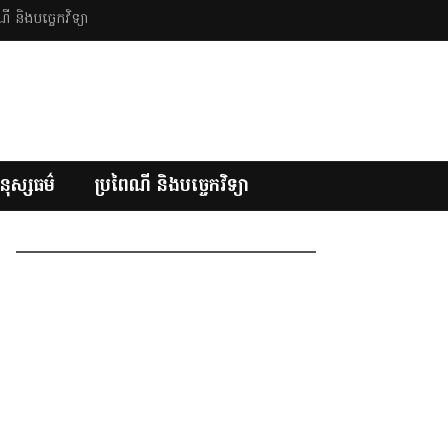
ី និងបច្ចេកវិទ្យា
នុស្សធម៌
ប្រពៃណី និងបច្ចេកវិទ្យា