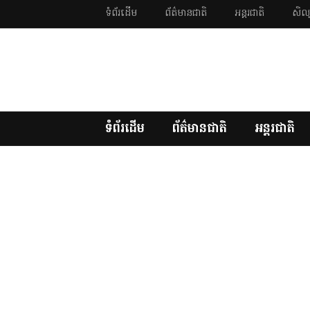
ទំព័រដើម
ព័ត៌មានជាតិ
អន្តរជាតិ
សិល្
ទំព័រដើម
ព័ត៌មានជាតិ
អន្តរជាតិ