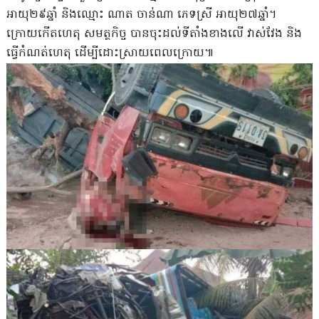
អាយុ២៩ឆ្នាំ និងឈ្មោះ ណាត ចាន់ណា ភេទស្រី អាយុ២៧ឆ្នាំ។
ក្រោយកើតហេតុ សមត្ថកិច្ច បានចុះដល់ទីតាំងខាងលើ វាស់វែង និង
ធ្វើកំណត់ហេតុ ដើម្បីដោះស្រាយពេលក្រោយ៕