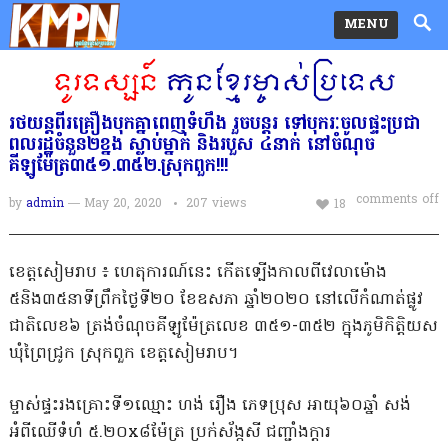
MENU
រថយន្តពីរគ្រឿងបុកគ្នាពេញទំហឹង រួចបន្តរ ទៅបុករៈចូលផ្ទះប្រជា
ពលរដ្ឋចំនួន២ខ្នង ស្លាប់ម្នាក់ និងរបួស ៤នាក់ នៅចំណុច
គីឡូម៉ែត្រ៣៥១.៣៥២.ស្រុកពួក!!!
comments off
by
admin
— May 20, 2020
207
views
18
ខេត្តសៀមរាប ៖ ហេតុការណ៍នេះ កើតទ្បើងកាលពីវេលាម៉ោង
៥និង៣៥នាទីព្រឹកថ្ងៃទី២០ ខែឧសភា ឆ្នាំ២០២០ នៅលើកំណាត់ផ្លូវ
ជាតិលេខ៦ ត្រង់ចំណុចគីឡូម៉ែត្រលេខ ៣៥១-៣៥២ ក្នុងភូមិកិត្តិយស
ឃុំព្រៃជ្រូក ស្រុកពួក ខេត្តសៀមរាប។
ម្ចាស់ផ្ទះរងគ្រោះទី១ឈ្មោះ ហង់ រឿង ភេទប្រុស អាយុ៦០ឆ្នាំ សង់
អំពីឈើទំហំ ៥.២០x៨ម៉ែត្រ ប្រក់ស័ង្កសី ជញ្ជាំងក្ដារ