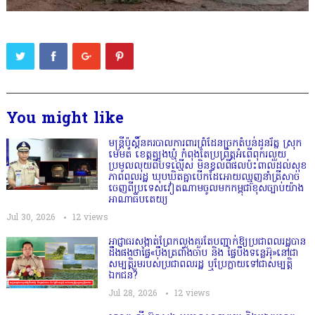
You might like
មន្ត្រីប៉ុស្តិ៍នគរបាលការពារព្រំដែនច្រកតំបន់ដូនរ័ត្ន ស្រុក
មេមត់ ខេត្តត្បូងឃ្មុំ កំពុងតែប្រព្រឹត្តអំពើពុករលួយ
ប្រមូលលុយពីបទល្មើស មិនខ្វល់ពីផលប៉ះពាល់ដល់សុខ
ភាពពលរដ្ឋ ឃុបឃិតគ្នាបើកដៃអោយឈ្មួញនាំត្រីសាច់
ចេញពីប្រទេសវៀតណាមចូលមកកម្ពុជាខុសច្បាប់យ៉ាង
អាណាធិបតេយ្យ
Jul 30, 2026
12
views
អាជ្ញាធរសង្កាត់ព្រែកលួងគួរតែបញ្ជាក់ឱ្យប្រជាពលរដ្ឋបាន
ដឹងផងថាផ្ទៃ«បឹងត្រពាំងចាប និង ផ្ទៃបឹងទន្លេអ៊ុ»នៅជា
សម្បត្តិរួមរបស់ប្រជាពលរដ្ឋ ឬប្រែក្លាយទៅជាសម្បត្តិ
ឯកជន?
Jul 28, 2026
12
views