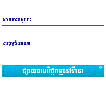
សារគោរពជូនពរ
ឧបត្ថម្ភធំដោយ៖