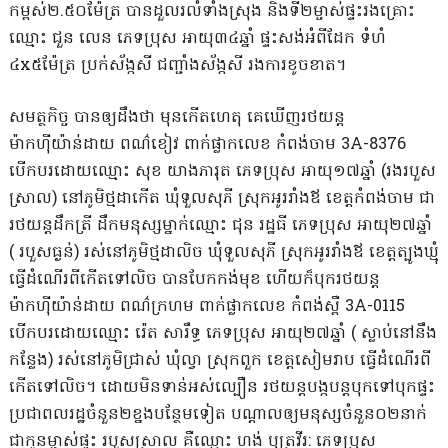
កម្ពស់២.៥០ម៉ែត្រ បានដួលរលំទាំងស្រុង និងទី២ម្ចាស់ផ្ទះរងគ្រោះ
ឈ្មោះ ជួន លេន ភេទប្រុស អាយុ៣៤ឆ្នាំ ផ្ទះសង់អំពីដែក ទំហំ
៤x៥ម៉ែត្រ ប្រក់ស័ង្កសី ជញ្ជាំងស័ង្កសី រងការខូចខាត។
សមត្ថកិច្ច បានឲ្យដឹងថា មុនកើតហេតុ គេឃើញរថយន្ត
ម៉ាកហ៊ីយ៉ាន់ដាយ ពណ៌ខៀវ ពាក់ផ្លាកលេខ កំពង់ចាម 3A-8376
បើកបរដោយឈ្មោះ សុខ យាងភារុត ភេទប្រុស អាយុ១៧ឆ្នាំ (រងរបួស
ស្រាល) នៅភូមិថ្មដាកើត ឃុំទួលសុភី ស្រុកអូររាំងឪ ខេត្តកំពង់ចាម ជា
រថយន្តដឹកត្រី ដឹកមនុស្សម្នាក់ឈ្មោះ ជុន រដ្ឋធី ភេទប្រុស អាយុ២៧ឆ្នាំ
( របួសធ្ងន់) រស់នៅភូមិថ្មដាលិច ឃុំទួលសុភី ស្រុកអូររាំងឪ ខេត្តត្បូងឃ្មុំ
ធ្វើដំណើរពីកើតទៅលិច បានបែកកង់មុខ ហើយក៏បុករថយន្ត
ម៉ាកហ៊ីយ៉ាន់ដាយ ពណ៌ក្រហម ពាក់ផ្លាកលេខ កំពង់ស្ពឺ 3A-0115
បើកបរដោយឈ្មោះ រ៉េត សារឹទ្ធ ភេទប្រុស អាយុ២៧ឆ្នាំ ( ស្លាប់នៅនឹង
កន្លែង) រស់នៅភូមិជ្រាស់ ឃុំល្វា ស្រុកពួក ខេត្តសៀមរាប ធ្វើដំណើរពី
កើតទៅលិច។ ដោយមិនទាន់អស់ល្បឿន រថយន្តបង្កបន្តបុកទៅបុកផ្ទះ
ប្រជាពលរដ្ឋចំនួន២ខ្នងបន្ថែមទៀត បណ្ដាលឲ្យមនុស្សចំនួន០២នាក់
ជាកូនម្ចាស់ផ្ទះ របួសស្រាល គឺឈ្មោះ ហង់ បុត្រវីរ: ភេទប្រុស