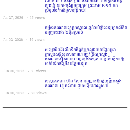
លោក លី ប៊ុនសុង ប្រធានសាខាគយ និងរដ្ឋាករខេត្ត
ត្បូងឃ្មុំ យកមនុស្សមួយក្រុម ព្រះនាម K១៨ មក
ប្រមូលថវិកាជំនួសមន្ត្រីគយ!
Jul 27, 2026
15
views
កម្លាំងនគរបាលខេត្តកណ្ដាល ឆ្មក់ចាប់ថ្នាំពេទ្យគ្មានលិខិត
អនុញ្ញាតជាង ២ម៉ឺនប្រអប់
Jul 02, 2026
19
views
សម្តេច​ធិបតី​លេីកទឹកចិត្ត​ឱ្យក្រសួងមហាផ្ទៃកម្ពុជា
ក្រសួងសន្តិសុខសាធារណៈឡាវ និងក្រសួង
នគរបាលវៀតណាម បន្តពង្រឹងកិច្ចសហប្រតិបត្តិការឱ្យ
កាន់តែរីកចម្រើនបន្ថែមទៀត
Jun 30, 2026
21
views
សម្តេចតេជោ ហ៊ុន សែន អនុញ្ញាតឱ្យរដ្ឋមន្ត្រីក្រសួង
នគរបាល វៀតណាម ជួបសម្តែងការគួរសម
Jun 30, 2026
20
views