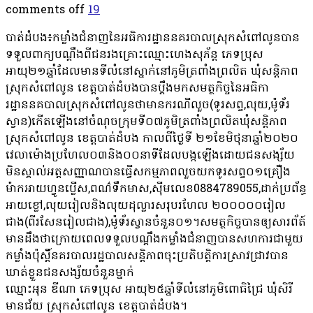
comments off
19
បាត់ដំបង៖កម្លាំងជំនាញនៃអធិការដ្ឋាននគរបាលស្រុកសំពៅលូនបាន
ទទួលពាក្យបណ្ដឹងពីជនរងគ្រោះឈ្មោះហេងសុភ័ន្ត ភេទប្រុស
អាយុ២១ឆ្នាំដែលមានទីលំនៅស្នាក់នៅភូមិត្រពាំងព្រលិត ឃុំសន្តិភាព
ស្រុកសំពៅលូន ខេត្តបាត់ដំបងបានប្ដឹងមកសមត្ថកិច្ចនៃអធិកា
រដ្ឋាននគបាលស្រុកសំពៅលូនថាមានករណីលួច(ទូរសព្ទ,លុយ,ម៉ូទ័រ
ស្វាន)កើតឡើងនៅចំណុចក្រុមទី០៧ភូមិត្រពាំងព្រលិតឃុំសន្តិភាព
ស្រុកសំពៅលូន ខេត្តបាត់ដំបង កាលពីថ្ងៃទី ២១ខែមិថុនាឆ្នាំ២០២០
វេលាម៉ោងប្រហែល០៣និង០០នាទីដែលបង្កឡើងដោយជនសង្ស័យ
មិនស្គាល់អត្តសញ្ញាណបានធ្វើសកម្មភាពលួចយកទូរសព្ទ០១គ្រឿង
ម៉ាកអាយហ្វូនប្លើស,ពណ៌ទឹកមាស,ស៊ីមលេខ0884789055,ដាក់ប្រព័ន្ធ
អាយខ្លៅ,លុយរៀលនិងលុយដុល្លារសរុបរហែល ២០០០០០រៀល
ជាង(ពីរសែនរៀលជាង),ម៉ូទ័រស្វានចំនួន០១។សមត្ថកិច្ចបានឲ្យសារព័ត៍
មានដឹងថាក្រោយពេលទទួលបណ្ដឹងកម្លាំងជំនាញបានសហការជាមួយ
កម្លាំងប៉ុស្តិ៍នគរបាលរដ្ឋបាលសន្តិភាពចុះប្រតិបត្តិការស្រាវជ្រាវបាន
ឃាត់ខ្លួនជនសង្ស័យចំនួនម្នាក់
ឈ្មោះអុន ឌីណា ភេទប្រុស អាយុ២៥ឆ្នាំទីលំនៅភូមិពោធិជ្រៃ ឃុំសិរី
មានជ័យ ស្រុកសំពៅលូន ខេត្តបាត់ដំបង។