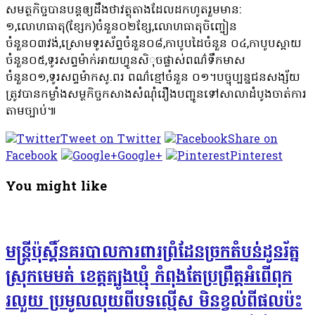
សមត្ថកិច្ចបានបន្តឲ្យដឹងថាវត្ថុតាងដែលដកហូតរួមមាន:
១,លោហធាតុ(ខ្សែក)ចំនួន០២ខ្សែ,លោហធាតុចិញ្ចៀន
ចំនួន០៣វង់,ស្រោមទូរស័ព្ទចំនួន០៨,កាបូបដៃចំនួន ០៤,កាបូបស្ពាយ
ចំនួន០៥,ទូរសព្ទម៉ាក់អាយហ្វូនសិុចផ្លាស់ពណ៌ទឹកមាស
ចំនួន០១,ទូរសព្ទម៉ាកសូ.ពរ ពណ៌ខ្មៅចំនួន ០១។បច្ចុប្បន្នជនសង្ស័យ
ត្រូវបានកម្លាំងសម្ថកិច្ចកសាងសំណុំរឿងបញ្ជូនទៅសាលាដំបូងចាត់ការ
តាមច្បាប់៕
Tweet on Twitter
Share on
Facebook
Google+
Pinterest
You might like
មន្ត្រីប៉ុស្តិ៍នគរបាលការពារព្រំដែនច្រកតំបន់ដូនរ័ត្ន
ស្រុកមេមត់ ខេត្តត្បូងឃ្មុំ កំពុងតែប្រព្រឹត្តអំពើពុក
រលួយ ប្រមូលលុយពីបទល្មើស មិនខ្វល់ពីផលប៉ះ