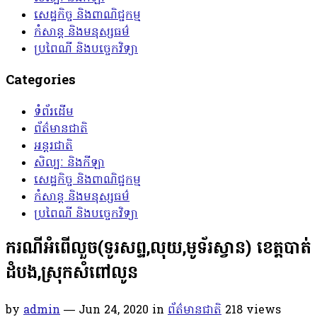
សេដ្ឋកិច្ច និងពាណិជ្ជកម្ម
កំសាន្ត និងមនុស្សធម៌
ប្រពៃណី និងបច្ចេកវិទ្យា
Categories
ទំព័រដើម
ព័ត៌មានជាតិ
អន្តរជាតិ
សិល្បៈ និងកីឡា
សេដ្ឋកិច្ច និងពាណិជ្ជកម្ម
កំសាន្ត និងមនុស្សធម៌
ប្រពៃណី និងបច្ចេកវិទ្យា
ករណីអំពើលួច(ទូរសព្ទ,លុយ,មូទ័រស្វាន) ខេត្តបាត់
ដំបង,ស្រុកសំពៅលូន
by
admin
— Jun 24, 2020
in
ព័ត៌មានជាតិ
218
views