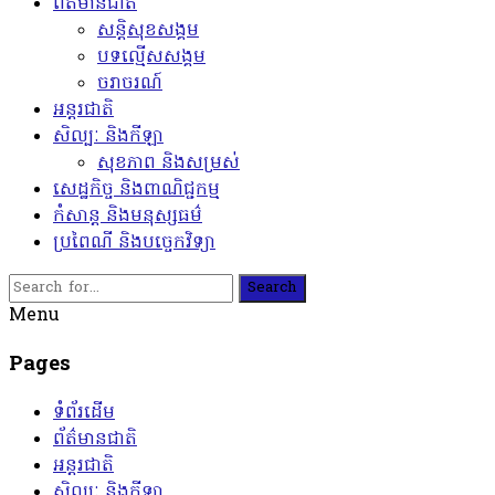
ព័ត៌មានជាតិ
សន្តិសុខសង្គម
បទល្មើសសង្គម
ចរាចរណ៍
អន្តរជាតិ
សិល្បៈ និងកីឡា
សុខភាព និងសម្រស់
សេដ្ឋកិច្ច និងពាណិជ្ជកម្ម
កំសាន្ត និងមនុស្សធម៌
ប្រពៃណី និងបច្ចេកវិទ្យា
Search
Menu
Pages
ទំព័រដើម
ព័ត៌មានជាតិ
អន្តរជាតិ
សិល្បៈ និងកីឡា