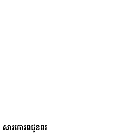
សារគោរពជូនពរ