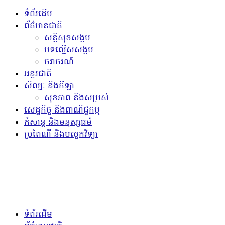
ទំព័រដើម
ព័ត៌មានជាតិ
សន្តិសុខសង្គម
បទល្មើសសង្គម
ចរាចរណ៍
អន្តរជាតិ
សិល្បៈ និងកីឡា
សុខភាព និងសម្រស់
សេដ្ឋកិច្ច និងពាណិជ្ជកម្ម
កំសាន្ត និងមនុស្សធម៌
ប្រពៃណី និងបច្ចេកវិទ្យា
ទំព័រដើម