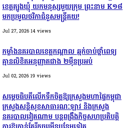
ខេត្តត្បូងឃ្មុំ យកមនុស្សមួយក្រុម ព្រះនាម K១៨
មកប្រមូលថវិកាជំនួសមន្ត្រីគយ!
Jul 27, 2026
14
views
កម្លាំងនគរបាលខេត្តកណ្ដាល ឆ្មក់ចាប់ថ្នាំពេទ្យ
គ្មានលិខិតអនុញ្ញាតជាង ២ម៉ឺនប្រអប់
Jul 02, 2026
19
views
សម្តេច​ធិបតី​លេីកទឹកចិត្ត​ឱ្យក្រសួងមហាផ្ទៃកម្ពុជា
ក្រសួងសន្តិសុខសាធារណៈឡាវ និងក្រសួង
នគរបាលវៀតណាម បន្តពង្រឹងកិច្ចសហប្រតិបត្តិ
ការឱ្យកាន់តែរីកចម្រើនបន្ថែមទៀត