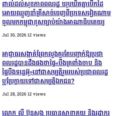
ពាល់ដល់សុខភាពពលរដ្ឋ ឃុបឃិតគ្នាបើកដៃ
អោយឈ្មួញនាំត្រីសាច់ចេញពីប្រទេសវៀតណាម
ចូលមកកម្ពុជាខុសច្បាប់យ៉ាងអាណាធិបតេយ្យ
Jul 30, 2026
12
views
អាជ្ញាធរសង្កាត់ព្រែកលួងគួរតែបញ្ជាក់ឱ្យប្រជា
ពលរដ្ឋបានដឹងផងថាផ្ទៃ«បឹងត្រពាំងចាប និង
ផ្ទៃបឹងទន្លេអ៊ុ»នៅជាសម្បត្តិរួមរបស់ប្រជាពលរដ្ឋ
ឬប្រែក្លាយទៅជាសម្បត្តិឯកជន?
Jul 28, 2026
12
views
លោក លី ប៊ុនសុង ប្រធានសាខាគយ និងរដ្ឋាករ