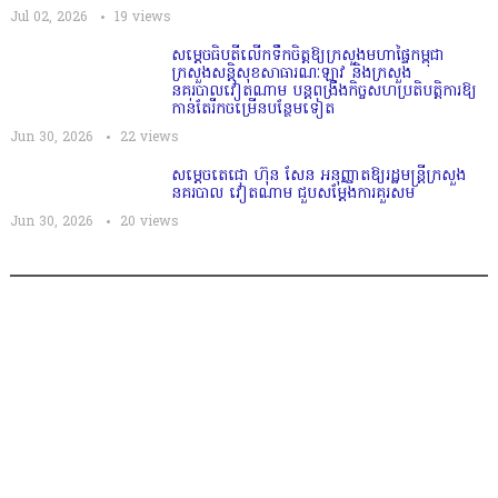
Jul 02, 2026
19
views
សម្តេច​ធិបតី​លេីកទឹកចិត្ត​ឱ្យក្រសួងមហាផ្ទៃកម្ពុជា
ក្រសួងសន្តិសុខសាធារណៈឡាវ និងក្រសួង
នគរបាលវៀតណាម បន្តពង្រឹងកិច្ចសហប្រតិបត្តិការឱ្យ
កាន់តែរីកចម្រើនបន្ថែមទៀត
Jun 30, 2026
22
views
សម្តេចតេជោ ហ៊ុន សែន អនុញ្ញាតឱ្យរដ្ឋមន្ត្រីក្រសួង
នគរបាល វៀតណាម ជួបសម្តែងការគួរសម
Jun 30, 2026
20
views