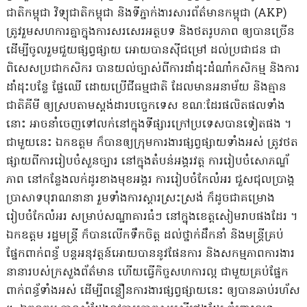
ជាតិកម្ពុជា វិទ្យុជាតិកម្ពុជា និងទីភ្នាក់ងារសារព័ត៌មានកម្ពុជា (AKP)
ត្រូវរួមសហការគ្នាក្នុងការសរសេរអត្ថបទ និងថតរូបភាព ឲ្យបានច្រើន
ដើម្បីចូលរួមជួយផ្សព្វផ្សាយ អោយបានស៊ីជម្រៅ ដល់ប្រជាជន ជា
ពិសេសប្រជាកសិករ បានយល់ច្បាស់ពីការដាំដុះដំណាំកសិកម្ម និងការ
ដាំដុះបន្លែ ផ្លែឈើ ដោយប្រើជីធម្មជាតិ ដែលមានអនាម័យ និងគ្មាន
ជាតិគីមី ឲ្យស្របតាមស្តង់ដារបច្ចេកទេស ខណៈដែរផលិតផលទាំង
នោះ អាចនាំចេញទៅលក់នៅក្នុងទីផ្សារក្រៅប្រទេសបានទៀតផង ។
ជាមួយនេះ ឯកឧត្តម ក៏បានឲ្យក្រុមការងារផ្សព្វផ្សាយទាំងអស់ ត្រូវថត
ផ្សាយពីការរៀបចំសួនច្បារ នៅក្នុងតំបន់អង្គរវត្ត ការរៀបចំសោភណ្ឌ័
ភាព នៅកន្លែងលក់ដូរខាងមុខអង្គរ ការរៀបចំកែលំអរ ជួសជុលប្រាង្គ
ប្រាសាទបុរាណនានា រួមទាំងការស្តារស្រះស្រង់ ក៏ដូចជាគម្រោង
រៀបចំកែលំអរ សម្រាប់សណ្ឋាគារធំៗ នៅក្នុងខេត្តសៀមរាបផងដែរ ។
ឯកឧត្តម រដ្ឋមន្រ្តី ក៏បានលើកទឹកចិត្ត ដល់ថ្នាក់ដឹកនាំ និងមន្រ្តីគ្រប់
ផ្នែកពាក់ពន្ធ័ បន្តអនុវត្តន៍អោយបាននូវផែនការ និងសកម្មភាពការងារ
នានារបស់ក្រសួងព័ត៌មាន ហើយធ្វើកិច្ចសហការល្អ ជាមួយគ្រប់ផ្នែក
ពាក់ពន្ធ័ទាំងអស់ ដើម្បីពន្លឿនការងារផ្សព្វផ្សាយនេះ ឲ្យបានឆាប់រហ័ស