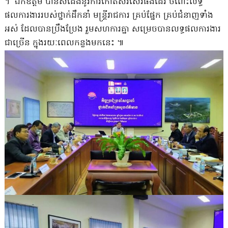
។ ឯកឧត្តម បានសំដែងនូវការកោតសរសើរផងដែរ ចំពោះលទ្ធ
ផលការងាររបស់ថ្នាក់ដឹកនាំ មន្រ្តីរាជការ គ្រប់ផ្នែក គ្រប់ជំនាញទាំង
អស់ ដែលបានប្រឹងប្រែង រួមសហការគ្នា សម្រេចបានលទ្ធផលការងារ
ជាច្រើន ក្នុងរយៈពេលកន្លងមកនេះ ៕