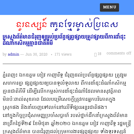
MENU
ក្រសួងព័ត៌មានជំរុញឲ្យគ្រប់ប្រព័ន្ធផ្សព្វផ្សាយត្រូវផ្សាយពីការដាំដុះ
ដំណាំកសិកម្មគ្មានជាតិគីមី
comments off
18
by
admin
— Jun 30, 2020
171
views
ភ្នំពេញ៖ ឯកឧត្តម ខៀវ កាញារីទ្ធ ជំរុញដល់ប្រព័ន្ធផ្សព្វផ្សាយ ត្រូវរួម
សហការគ្នា ផ្សព្វផ្សាយឲ្យបានទូលំទូលាយ ពីការដាំដុះដំណាំកសិកម្ម
គ្មានជាតិគីមី ដើម្បីលើកកម្ពស់ការដាំដុះដំណាំដែលមានសុវត្ថិភាព
មិនប៉ៈពាល់សុខភាព ដែលបម្រើសេចក្តីត្រូវការអ្នកបរិភោគក្នុង
ស្រុកផង និងនាំចេញទៅលក់នៅលើទីផ្សារអន្តរជាតិផង។
នៅក្នុងកិច្ចប្រជុំសាមញ្ញប្រចាំសប្តាហ៍ របស់ថ្នាក់ដឹកនាំក្រសួងព័ត៌មាន
នាព្រឹកថ្ងៃទី២៩ ខែមិថុនា ឆ្នាំ២០២០ ឯកឧត្តម ខៀវ កាញារីទ្ធ រដ្ឋមន្រ្តី
ក្រសួងព័ត៌មាន បានជំរុញដល់ក្រុមការងារផ្សព្វផ្សាយ ទាំងទូរទស្សន៍