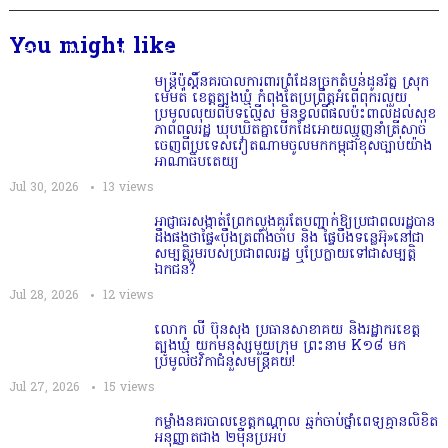
You might like
មន្ត្រីប៉ុស្តិ៍នគរបាលការពារព្រំដែនច្រកតំបន់ដូនរ័ត្ន ស្រុក
មេមត់ ខេត្តត្បូងឃ្មុំ កំពុងតែប្រព្រឹត្តអំពើពុករលួយ
ប្រមូលលុយពីបទល្មើស មិនខ្វល់ពីផលប៉ះពាល់ដល់សុខ
ភាពពលរដ្ឋ ឃុបឃិតគ្នាបើកដៃអោយឈ្មួញនាំត្រីសាច់
ចេញពីប្រទេសវៀតណាមចូលមកកម្ពុជាខុសច្បាប់យ៉ាង
អាណាធិបតេយ្យ
Jul 30, 2026
13
views
អាជ្ញាធរសង្កាត់ព្រែកលួងគួរតែបញ្ជាក់ឱ្យប្រជាពលរដ្ឋបាន
ដឹងផងថាផ្ទៃ«បឹងត្រពាំងចាប និង ផ្ទៃបឹងទន្លេអ៊ុ»នៅជា
សម្បត្តិរួមរបស់ប្រជាពលរដ្ឋ ឬប្រែក្លាយទៅជាសម្បត្តិ
ឯកជន?
Jul 28, 2026
12
views
លោក លី ប៊ុនសុង ប្រធានសាខាគយ និងរដ្ឋាករខេត្ត
ត្បូងឃ្មុំ យកមនុស្សមួយក្រុម ព្រះនាម K១៨ មក
ប្រមូលថវិកាជំនួសមន្ត្រីគយ!
Jul 27, 2026
15
views
កម្លាំងនគរបាលខេត្តកណ្ដាល ឆ្មក់ចាប់ថ្នាំពេទ្យគ្មានលិខិត
អនុញ្ញាតជាង ២ម៉ឺនប្រអប់