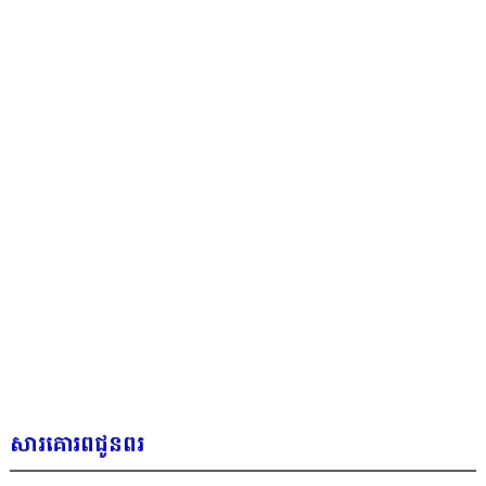
សារគោរពជូនពរ