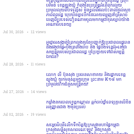
មន្ត្រីប៉ុស្តិ៍នគរបាលការពារព្រំដែនច្រកតំបន់ដូនរ័ត្ន ស្រុក
មេមត់ ខេត្តត្បូងឃ្មុំ កំពុងតែប្រព្រឹត្តអំពើពុករលួយ
ប្រមូលលុយពីបទល្មើស មិនខ្វល់ពីផលប៉ះពាល់ដល់សុខ
ភាពពលរដ្ឋ ឃុបឃិតគ្នាបើកដៃអោយឈ្មួញនាំត្រីសាច់
ចេញពីប្រទេសវៀតណាមចូលមកកម្ពុជាខុសច្បាប់យ៉ាង
អាណាធិបតេយ្យ
Jul 30, 2026
12
views
អាជ្ញាធរសង្កាត់ព្រែកលួងគួរតែបញ្ជាក់ឱ្យប្រជាពលរដ្ឋបាន
ដឹងផងថាផ្ទៃ«បឹងត្រពាំងចាប និង ផ្ទៃបឹងទន្លេអ៊ុ»នៅជា
សម្បត្តិរួមរបស់ប្រជាពលរដ្ឋ ឬប្រែក្លាយទៅជាសម្បត្តិ
ឯកជន?
Jul 28, 2026
11
views
លោក លី ប៊ុនសុង ប្រធានសាខាគយ និងរដ្ឋាករខេត្ត
ត្បូងឃ្មុំ យកមនុស្សមួយក្រុម ព្រះនាម K១៨ មក
ប្រមូលថវិកាជំនួសមន្ត្រីគយ!
Jul 27, 2026
14
views
កម្លាំងនគរបាលខេត្តកណ្ដាល ឆ្មក់ចាប់ថ្នាំពេទ្យគ្មានលិខិត
អនុញ្ញាតជាង ២ម៉ឺនប្រអប់
Jul 02, 2026
19
views
សម្តេច​ធិបតី​លេីកទឹកចិត្ត​ឱ្យក្រសួងមហាផ្ទៃកម្ពុជា
ក្រសួងសន្តិសុខសាធារណៈឡាវ និងក្រសួង