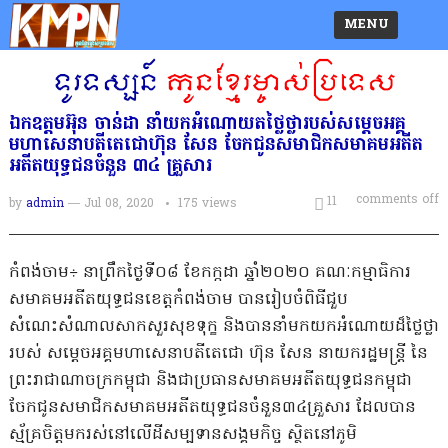
MENU
ឯកឧត្តមអ៊ុន ចាន់ដា នាំយកអំណោយតថ្លៃថ្លារបស់សម្ដេចអគ្គ
មហាសេនាបតីតេជោហ៊ុន សែន ចែកជូនសមាជិកសមាគមអតីត
អតីតយុទ្ធជនចំនួន ៣៤ គ្រួសារ
comments off
11
by
admin
— Jul 08, 2020
175
views
កំពង់ចាម÷ នាព្រឹកថ្ងៃទី០៨ ខែកក្កដា ឆ្នាំ២០២០ គណៈកម្មាធិការ
សមាគមអតីតយុទ្ធជនខេត្តកំពង់ចាម បានរៀបចំពិធីជួប
សំណេះសំណាលសាកសួរសុខទុក្ខ និងបាននាំមកយកអំណោយដ៏ថ្លៃថ្លា
របស់ សម្ដេចអគ្គមហាសេនាបតីតេជោ ហ៊ុន សែន នាយករដ្ឋមន្ត្រី នៃ
ព្រះរាជាណាចក្រកម្ពុជា និងជាប្រធានសមាគមអតីតយុទ្ធជនកម្ពុជា
ចែកជូនសមាជិកសមាគមអតីតយុទ្ធជនចំនួន៣៤គ្រួសារ ដែលបាន
ស្ម័គ្រចិត្តមករស់នៅលើដីសម្បទានសង្គមកិច្ច ស្ថិតនៅភូមិ