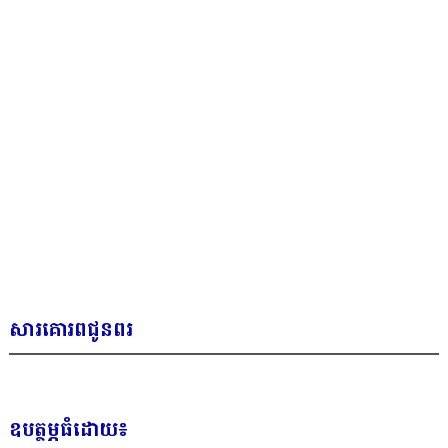
សារគោរពជូនពរ
ឧបត្ថម្ភធំដោយ៖