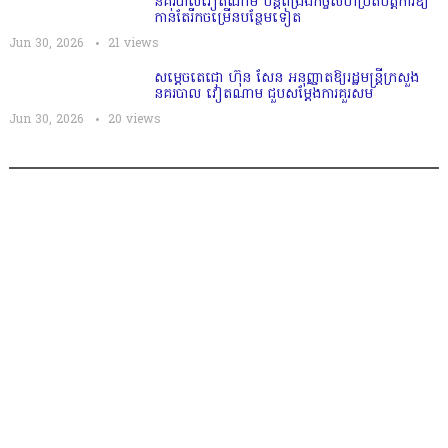
នគរបាលវៀតណាម បន្តពង្រឹងកិច្ចសហប្រតិបត្តិការឱ្យ
កាន់តែរីកចម្រើនបន្ថែមទៀត
Jun 30, 2026
21
views
សម្តេចតេជោ ហ៊ុន សែន អនុញ្ញាតឱ្យរដ្ឋមន្ត្រីក្រសួង
នគរបាល វៀតណាម ជួបសម្តែងការគួរសម
Jun 30, 2026
20
views