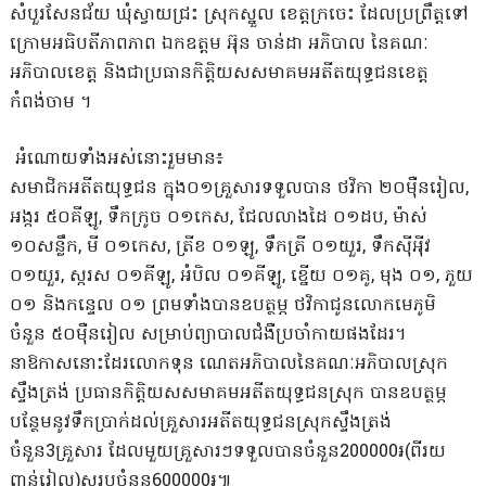
សំបួរសែនជ័យ ឃុំស្វាយជ្រះ ស្រុកស្នួល ខេត្តក្រចេះ ដែលប្រព្រឹត្តទៅ
ក្រោមអធិបតីភាពភាព ឯកឧត្តម អ៊ុន ចាន់ដា អភិបាល នៃគណៈ
អភិបាលខេត្ត និងជាប្រធានកិត្តិយសសមាគម​អតីត​យុទ្ធជន​ខេត្ត​
កំពង់ចាម​ ។
​ អំណោយទាំងអស់នោះរួមមាន៖
សមាជិកអតីតយុទ្ធជន ក្នុង០១គ្រួសារទទួលបាន ថវិកា ២០មុឺនរៀល,
អង្ករ ៥០គីឡូ, ទឹកក្រូច ០១កេស, ជែលលាងដៃ ០១ដប, ម៉ាស់
១០សន្លឹក, មី ០១កេស, ត្រីខ ០១ឡូ, ទឹកត្រី ០១យួរ, ទឹកសុីអុីវ
០១យួរ, ស្ករស ០១គីឡូ, អំបិល ០១គីឡូ, ខ្នើយ ០១គូ, មុង ០១, ភួយ
០១ និងកន្ទេល ០១ ព្រមទាំងបានឧបត្ថម្ភ ថវិកាជូនលោកមេភូមិ
ចំនួន ៥០មុឺនរៀល សម្រាប់ព្យាបាលជំងឺប្រចាំកាយផងដែរ។
នាឱកាសនោះដែរលោកទុន ណេតអភិបាលនៃគណៈអភិបាលស្រុក
ស្ទឹងត្រង់ ប្រធានកិត្តិយសសមាគមអតីតយុទ្ធជនស្រុក បានឧបត្ថម្ភ
បន្ថែមនូវទឹកប្រាក់ដល់គ្រួសារអតីតយុទ្ធជនស្រុកស្ទឹងត្រង់
ចំនួន3គ្រួសារ ដែលមួយគ្រួសារៗទទួលបានចំនួន200000៛(ពីរយ
ពាន់រៀល)សរុបចំនួន600000៛៕