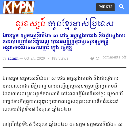
MENU
ឯកឧត្តម ឧត្តមសេនីយ៍ឯក ស ថេត អគ្គស្នងការរង និងជាស្នងការ
នគរបាលរាជធានីភ្នំពេញ បានអញ្ជេីញចុះសួរសុខទុក្ខមន្ត្រី
អន្តរាគមន៍ពិសេសឈ្មោះ ឡុង រត្ន័មុន្នី
comments off
by
admin
— Oct 24, 2020
185
views
20
ឯកឧត្តម​ ឧត្តមសេនីយ៍ឯក​ ស​ ថេត​ អគ្គស្នងការរង​ និងជាស្នងការ
នគរបាលរាជធានីភ្នំពេញ​ បានអញ្ចេីញសួរសុខទុក្ខមន្ត្រីអន្តរាគមន៍
ដែលបានរងគ្រោះថ្នាក់ចរាចរណ៍​ នៅពេលធ្វេីដំណេីរទៅផ្ទះ​ ក្រោយពី
បញ្ចប់ភារកិច្ចជួយសង្គ្រោះប្រជាពលរដ្ឋរងគ្រោះដោយទឹកជំនន់​នៅ
ពេលយប់ថ្ងៃទី១៨​ ខែតុលា​ ឆ្នាំ២០២០
នៅព្រឹកថ្ងៃទី២៤​ ខែតុលា​ ឆ្នាំ២០២០​ ឯកឧត្តម ឧត្តមសេនីយ៍ឯក ស