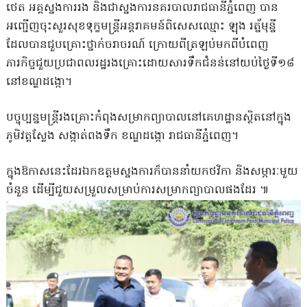
ថេត អគ្គស្នងការរង និងជាស្នងការនគរបាលរាជធានីភ្នំពេញ បាន
អញ្ជេីញចុះសួរសុខទុក្ខមន្ត្រីអន្តរាគមន៍ពិសេសឈ្មោះ ឡុង រត្ន័មុន្នី
ដែលបានជួបគ្រោះថ្នាក់ចរាចរណ៍ ក្រោយពីត្រឡប់មកពីបំពេញ
ភារកិច្ចជួយប្រជាពលរដ្ឋរងគ្រោះដោយសារទឹកជំនន់នៅយប់ថ្ងៃទី១៨​
នៅខណ្ឌដង្កោ។
បច្ចុប្បន្នមន្ត្រីរងគ្រោះកំពុងសម្រាកព្យាបាលនៅគេហដ្ឋានស្ថិតនៅក្នុង
ភូមិវត្តស្លែង សង្កាត់ពងទឹក ខណ្ឌដង្កោ រាជធានីភ្នំពេញ។
ក្នុងឱកាសនេះដែរឯកឧត្តមស្នងការក៏បាននាំយកថវិកា និងសម្ភារៈមួយ
ចំនួន ដើម្បីជួយសម្រួលសម្រាប់ការសម្រាកព្យាបាលផងដែរ​ ៕