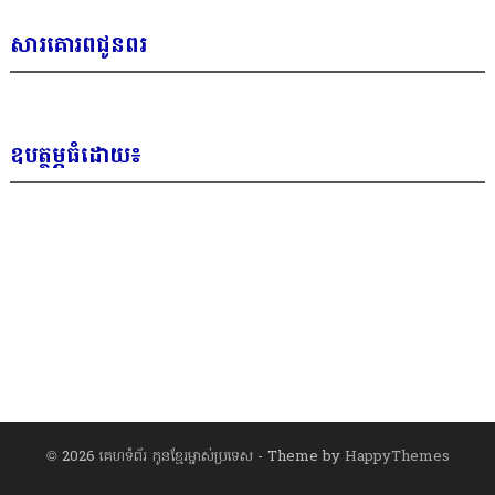
សារគោរពជូនពរ
ឧបត្ថម្ភធំដោយ៖
© 2026
គេហទំព័រ កូនខ្មែរម្ចាស់ប្រទេស
- Theme by
HappyThemes