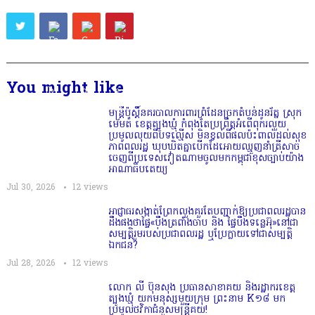
You might like
មន្ត្រីប៉ុស្តិ៍នគរបាលការពារព្រំដែនច្រកតំបន់ដូនរ័ត្ន ស្រុក
មេមត់ ខេត្តត្បូងឃ្មុំ កំពុងតែប្រព្រឹត្តអំពើពុករលួយ
ប្រមូលលុយពីបទល្មើស មិនខ្វល់ពីផលប៉ះពាល់ដល់សុខ
ភាពពលរដ្ឋ ឃុបឃិតគ្នាបើកដៃអោយឈ្មួញនាំត្រីសាច់
ចេញពីប្រទេសវៀតណាមចូលមកកម្ពុជាខុសច្បាប់យ៉ាង
អាណាធិបតេយ្យ
Jul 30, 2026
12
views
អាជ្ញាធរសង្កាត់ព្រែកលួងគួរតែបញ្ជាក់ឱ្យប្រជាពលរដ្ឋបាន
ដឹងផងថាផ្ទៃ«បឹងត្រពាំងចាប និង ផ្ទៃបឹងទន្លេអ៊ុ»នៅជា
សម្បត្តិរួមរបស់ប្រជាពលរដ្ឋ ឬប្រែក្លាយទៅជាសម្បត្តិ
ឯកជន?
Jul 28, 2026
12
views
លោក លី ប៊ុនសុង ប្រធានសាខាគយ និងរដ្ឋាករខេត្ត
ត្បូងឃ្មុំ យកមនុស្សមួយក្រុម ព្រះនាម K១៨ មក
ប្រមូលថវិកាជំនួសមន្ត្រីគយ!