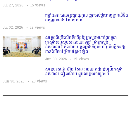
Jul 27, 2026
15
views
កម្លាំងនគរបាលខេត្តកណ្ដាល ឆ្មក់ចាប់ថ្នាំពេទ្យគ្មានលិខិត
អនុញ្ញាតជាង ២ម៉ឺនប្រអប់
Jul 02, 2026
19
views
សម្តេច​ធិបតី​លេីកទឹកចិត្ត​ឱ្យក្រសួងមហាផ្ទៃកម្ពុជា
ក្រសួងសន្តិសុខសាធារណៈឡាវ និងក្រសួង
នគរបាលវៀតណាម បន្តពង្រឹងកិច្ចសហប្រតិបត្តិការឱ្យ
កាន់តែរីកចម្រើនបន្ថែមទៀត
Jun 30, 2026
21
views
សម្តេចតេជោ ហ៊ុន សែន អនុញ្ញាតឱ្យរដ្ឋមន្ត្រីក្រសួង
នគរបាល វៀតណាម ជួបសម្តែងការគួរសម
Jun 30, 2026
20
views