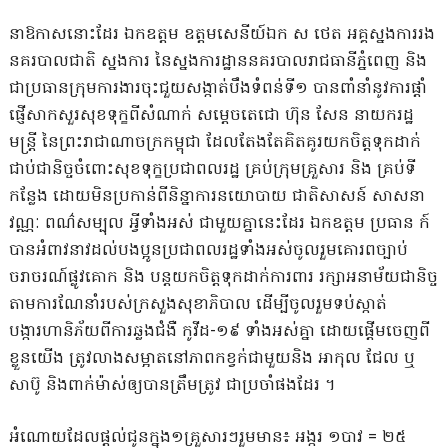
នាឱកាសនោះដែរ ឯកឧត្ដម ឧត្ដមសេនីយ៍ឯក ស ថេត អគ្គស្នងការរង
នគរបាលជាតិ ស្នងការ នៃស្នងការដ្ឋាននគរបាលរាជធានីភ្នំពេញ និង
ជាប្រធានក្រុមការងារចុះជួយសង្កាត់បឹងទំពន់ទី១ បានពាំនាំនូវការផ្តាំ
ផ្ញើសាកសួរសុខទុក្ខពីសំណាក់ សម្តេចតេជោ ហ៊ុន សែន នាយករដ្ឋ
មន្ត្រី នៃព្រះរាជាណាចក្រកម្ពុជា ដែលតែងតែគិតគូរយកចិត្តទុកដាក់
ជាប់ជានិច្ចចំពោះសុខទុក្ខប្រជាពលរដ្ឋ គ្រប់ក្រុមគ្រួសារ និង គ្រប់ទី
កន្លែង ដោយមិនប្រកាន់ពីនិន្នាការនយោបាយ​ ជាតិសាសន៍ សាសនា
វណ្ណៈ ពណ៌សម្បុល អ្វីទាំងអស់ ជាមួយគ្នានេះដែរ ឯកឧត្តម ប្រធាន ក៍
បានអំពាវនាវដល់បងប្អូនប្រជាពលរដ្ឋទាំងអស់ចូលរួមគោរពច្បាប់
ចរាចរណ៍ផ្លូវគោក​ និង បន្តយកចិត្តទុកដាក់ការពារ​ រក្សាអនាម័យជានិច្ច
តាមការណែនាំរបស់ក្រសួងសុខាភិបាល ដេីម្បីចូលរួមទប់ស្កាត់​
បង្ការហានិភ័យពីការឆ្លងជំងឺ កូវីដ-១៩ ទាំងអស់គ្នា ដោយផ្តើមចេញពី
ខ្លួនយើង ត្រូវលាងសម្អាតនៅភាពកខ្វក់ជាមួយនិង អាកុល ជែល ឬ
សាប៊ូ និងពាក់ម៉ាស់ឲ្យបានត្រឹមត្រូវ ជាប្រចាំផងដែរ ។
អំណោយដែលផ្តល់ជូនក្នុង១គ្រួសារៗរួមមាន៖​ អង្ករ ១បាវ = ២៥