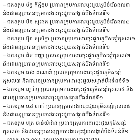
– ឯកឧត្ដម ច័ន្ទ កិត្តិខុម ប្រធានក្រុមការងារចុះជួយភូមិចំរើនផល៣
និងជាអនុប្រធានក្រុមការងារចុះជួយសង្កាត់បឹងទំពន់ទី១
– ឯកឧត្ដម មិន សុផេត ប្រធានក្រុមការងារចុះជួយភូមិចំរើនផល៤
និងជាអនុប្រធានក្រុមការងារចុះជួយសង្កាត់បឹងទំពន់ទី១
– ឯកឧត្ដម ប៊ុន សុសិក្ខា ប្រធានក្រុមការងារចុះជួយភូមិសន្សំកុសល១
និងជាអនុប្រធានក្រុមការងារចុះជួយសង្កាត់បឹងទំពន់ទី១
– ឯកឧត្ដម ពិត បញ្ញា ប្រធានក្រុមការងារចុះជួយភូមិសន្សំកុសល២
និងជាអនុប្រធានក្រុមការងារចុះជួយសង្កាត់បឹងទំពន់ទី១
– ឯកឧត្ដម បេង ដាណារ៉ា ប្រធានក្រុមការងារចុះជួយភូមិសន្សំ
កុសល៣ និងជាអនុប្រធានក្រុមការងារចុះជួយសង្កាត់បឹងទំពន់ទី១
– ឯកឧត្ដម លូ រ៉ាបូ ប្រធានក្រុមការងារចុះជួយភូមិសន្សំកុសល៤ និង
ជាអនុប្រធានក្រុមការងារចុះជួយសង្កាត់បឹងទំពន់ទី១
– ឯកឧត្ដម ចេវ ហាក់ ប្រធានក្រុមការងារចុះជួយភូមិសន្សំកុសល៥
និងជាអនុប្រធានក្រុមការងារចុះជួយសង្កាត់បឹងទំពន់ទី១
– ឯកឧត្ដម ហួត ចាន់យ៉ារ៉ាន់ ប្រធានក្រុមការងារចុះជួយភូមិសន្សំ
កុសល៦ និងជាអនុប្រធានក្រុមការងារចុះជួយសង្កាត់បឹងទំពន់ទី១