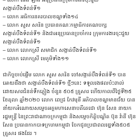
– លោក ផេង ឡាង អនុប្រធានក្រុមការងារចុះជួយ
សង្កាត់បឹងទំពន់ទី១
– លោក អធិការនគរបាលខណ្ឌទាំង១៤
– លោក សួស សារិន ប្រធានគណៈកម្មាធិការគណបក្ស
សង្កាត់បឹងទំពន់ទី១ និងជាអនុប្រធានប្រចាំការ ក្រុមការងារចុះជួយ
សង្កាត់បឹងទំពន់ទី១
– លោក លោកស្រី សមាជិក សង្កាត់បឹងទំពន់ទី១
– លោក លោកស្រី មេភូមិទាំង១១
ជាកិច្ចចាប់ផ្តើម លោក សួស សារិន ចៅសង្កាត់បឹងទំពន់ទី១ បាន
អោយដឹងថា សង្កាត់បឹងទំពន់ទី១ ថ្មីៗនេះ ទទួលរងផលប៉ះពាល់
ដោយសារជំនន់ទឹកភ្លៀង ចំនួន ៥០៥ គ្រួសារ ហើយកាលពីថ្ងៃទី២៥
ខែតុលា ឆ្នាំ២០២០ លោក ពេជ្រ កែវមុនី អភិបាលខណ្ឌមានជ័យ បាន
នាំយកអំណោយសម្តេចអគ្គមហាសេនាបតីតេជោ ហ៊ុន សែន នាយក
រដ្ឋមន្ត្រី នៃព្រះរាជាណាចក្រកម្ពុជា និងសម្តេចកិត្តិបណ្ឌិត ប៊ុន រ៉ានី ហ៊ុន
សែន ប្រធានកាកបាទក្រហមកម្ពុជា ចែកជូនប្រជាពលរដ្ឋទាំង៥០៥
គ្រួសារ ផងដែរ ។