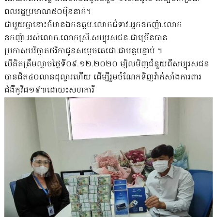
ពលរដ្ឋប្រមាណ៥០ម៉ឺននាក់។
ជាមួយគ្នានោះក៍មានឯកឧត្ដម.លោកជំទាវ.អ្នកឧកញ៉ា.លោក
ឧកញ៉ា.អស់លោក.លោកស្រី.សប្បុរសជន.ជាច្រើនបាន
ប្រកាសបរិច្ចាគថវិកាជូនសម្ដេចតេជោ.ជាបន្តបន្ទាប់ ។
បើគិតត្រឹមល្ងាចថ្ងៃទី០៩.១២.២០២០ ម្សិលមិញជំនួយពីសប្បុរសជន
បានជិត៤០លានដុល្លារហើយ ដើម្បីរួមចំណែកទិញវ៉ាក់សាំងការពារ
ជំងឺកូវីដ១៩៕ដោយ៖សហការី