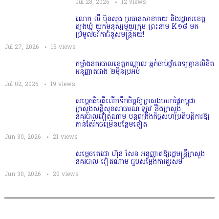
Jul 28, 2026
12
views
លោក លី ប៊ុនសុង ប្រធានសាខាគយ និងរដ្ឋាករខេត្ត
ត្បូងឃ្មុំ យកមនុស្សមួយក្រុម ព្រះនាម K១៨ មក
ប្រមូលថវិកាជំនួសមន្ត្រីគយ!
Jul 27, 2026
15
views
កម្លាំងនគរបាលខេត្តកណ្ដាល ឆ្មក់ចាប់ថ្នាំពេទ្យគ្មានលិខិត
អនុញ្ញាតជាង ២ម៉ឺនប្រអប់
Jul 02, 2026
19
views
សម្តេច​ធិបតី​លេីកទឹកចិត្ត​ឱ្យក្រសួងមហាផ្ទៃកម្ពុជា
ក្រសួងសន្តិសុខសាធារណៈឡាវ និងក្រសួង
នគរបាលវៀតណាម បន្តពង្រឹងកិច្ចសហប្រតិបត្តិការឱ្យ
កាន់តែរីកចម្រើនបន្ថែមទៀត
Jun 30, 2026
21
views
សម្តេចតេជោ ហ៊ុន សែន អនុញ្ញាតឱ្យរដ្ឋមន្ត្រីក្រសួង
នគរបាល វៀតណាម ជួបសម្តែងការគួរសម
Jun 30, 2026
20
views