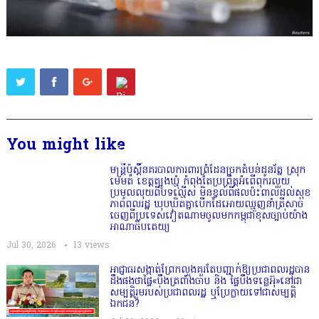
You might like
មន្ត្រីប៉ុស្តិ៍នគរបាលការពារព្រំដែនច្រកតំបន់ដូនរ័ត្ន ស្រុក
មេមត់ ខេត្តត្បូងឃ្មុំ កំពុងតែប្រព្រឹត្តអំពើពុករលួយ
ប្រមូលលុយពីបទល្មើស មិនខ្វល់ពីផលប៉ះពាល់ដល់សុខ
ភាពពលរដ្ឋ ឃុបឃិតគ្នាបើកដៃអោយឈ្មួញនាំត្រីសាច់
ចេញពីប្រទេសវៀតណាមចូលមកកម្ពុជាខុសច្បាប់យ៉ាង
អាណាធិបតេយ្យ
Jul 30, 2026
13
views
អាជ្ញាធរសង្កាត់ព្រែកលួងគួរតែបញ្ជាក់ឱ្យប្រជាពលរដ្ឋបាន
ដឹងផងថាផ្ទៃ«បឹងត្រពាំងចាប និង ផ្ទៃបឹងទន្លេអ៊ុ»នៅជា
សម្បត្តិរួមរបស់ប្រជាពលរដ្ឋ ឬប្រែក្លាយទៅជាសម្បត្តិ
ឯកជន?