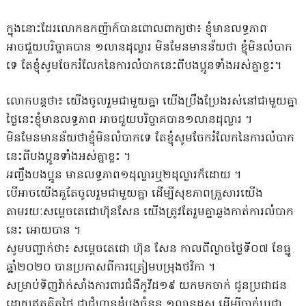
ក្នុងនោះដែរលោកឧកញ៉ាក៍បានពោលពាក្យថា៖ ខ្ញុំមានលទ្ធភាព
អាចជួយបរិច្ចាគបាន ១លានដុល្លារ មិនមែនមានន័យថា ខ្ញុំមិនលំបាក
ទេ តែខ្ញុំសូមចែករំលែកនៃការលំបាកនេះពីបងប្អូនទាំងអស់គ្នាខ្លះ។
លោកបន្តថា៖ យើងចូលរួមជាមួយគ្នា យើងប្រឹងប្រែងរស់នៅជាមួយគ្នា
ថ្ងៃនេះខ្ញុំមានលទ្ធភាព អាចជួយបរិច្ចាគបាន១លានដុល្លារ ។
មិនមែនមានន័យថាខ្ញុំមិនលំបាកទេ តែខ្ញុំសូមចែករំលែកនៃការលំបាក
នេះពីបងប្អូនទាំងអស់គ្នាខ្លះ ។
អញ្ចឹងបងប្អូន មានលទ្ធភាព១ដុល្លារឬ២ដុល្លារក៏ដោយ ។
បើអាចយើងគួតែចូលរួមជាមួយគ្នា ដើម្បីសុខភាពគ្រួសារយើង
តាមរយៈសម្ដេចតេជោហ៊ុនសែន យើងត្រូវតែរួមគ្នាឆ្លងកាត់ការលំបាក
នេះ អោយបាន ។
សូមបញ្ជាក់ថា៖ សម្តេចតេជោ ហ៊ុន សែន កាលពីល្ងាចថ្ងៃទី០៧ ខែធ្នូ
ឆ្នាំ២០២០ បានប្រកាសពីការត្រៀមបម្រុងថវិកា ។
សម្រាប់ទិញវ៉ាក់សាំងការពារជំងឺកូវីដ១៩ យកមកចាក់ ជូនប្រជាជន
ដោយឥតគិតថ្លៃ ជាជំហានដំបូងចំនួន ១លានដូស ដើម្បីចាក់ប្រជា