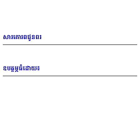
សារគោរពជូនពរ
ឧបត្ថម្ភធំដោយ៖