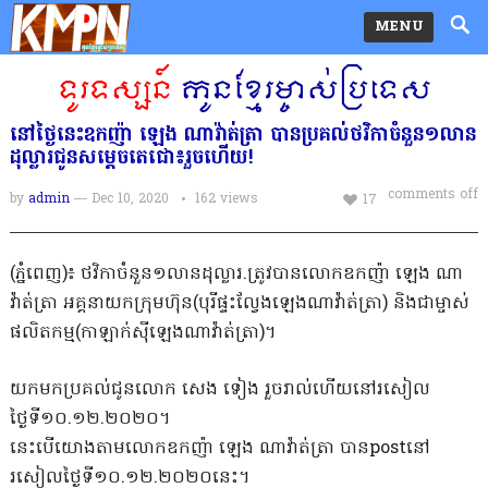
MENU
នៅថ្ងៃនេះឧកញ៉ា ឡេង ណាវ៉ាត់ត្រា បានប្រគល់ថវិកាចំនួន១លាន
ដុល្លារជូនសម្ដេចតេជោ៖រួចហើយ!
comments off
by
admin
— Dec 10, 2020
162
views
17
(ភ្នំពេញ)៖ ថវិកាចំនួន១លានដុល្លារ.ត្រូវបានលោកឧកញ៉ា ឡេង ណា
វ៉ាត់ត្រា អគ្គនាយកក្រុមហ៊ុន(បុរីផ្ទះល្វែងឡេងណាវ៉ាត់ត្រា) និងជាម្ចាស់
ផលិតកម្ម(កាឡាក់ស៊ីឡេងណាវ៉ាត់ត្រា)។
យកមកប្រគល់ជូនលោក សេង ទៀង រួចរាល់ហើយនៅរសៀល
ថ្ងៃទី១០.១២.២០២០។
នេះបើយោងតាមលោកឧកញ៉ា ឡេង ណាវ៉ាត់ត្រា បានpostនៅ
រសៀលថ្ងៃទី១០.១២.២០២០នេះ។