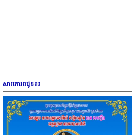
សារគោរពជូនពរ