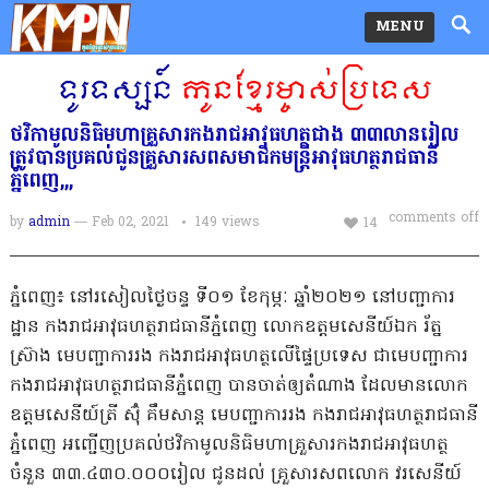
MENU
ថវិកាមូលនិធិមហាគ្រួសារកងរាជអាវុធហត្ថជាង ៣៣លានរៀល
ត្រូវបានប្រគល់ជូនគ្រួសារសពសមាជិកមន្ត្រីអាវុធហត្ថរាជធានី
ភ្នំពេញ,,,
comments off
by
admin
— Feb 02, 2021
149
views
14
ភ្នំពេញ៖ នៅរសៀលថ្ងៃចន្ទ ទី០១ ខែកុម្ភៈ ឆ្នាំ២០២១ នៅបញ្ជាការ
ដ្ឋាន កងរាជអាវុធហត្ថរាជធានីភ្នំពេញ លោកឧត្តមសេនីយ៍ឯក រ័ត្ន
ស្រ៊ាង មេបញ្ជាការរង កងរាជអាវុធហត្ថលើផ្ទៃប្រទេស ជាមេបញ្ជាការ
កងរាជអាវុធហត្ថរាជធានីភ្នំពេញ បានចាត់ឲ្យតំណាង ដែលមានលោក
ឧត្តមសេនីយ៍ត្រី ស៊ុំ គឹមសាន្ដ មេបញ្ជាការរង កងរាជអាវុធហត្ថរាជធានី
ភ្នំពេញ អញ្ជើញប្រគល់ថវិកាមូលនិធិមហាគ្រួសារកងរាជអាវុធហត្ថ
ចំនួន ៣៣.៤៣០.០០០រៀល ជូនដល់ គ្រួសារសពលោក វរសេនីយ៍