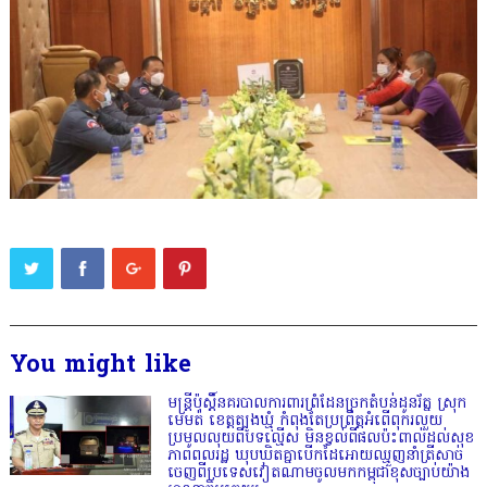
You might like
មន្ត្រីប៉ុស្តិ៍នគរបាលការពារព្រំដែនច្រកតំបន់ដូនរ័ត្ន ស្រុក
មេមត់ ខេត្តត្បូងឃ្មុំ កំពុងតែប្រព្រឹត្តអំពើពុករលួយ
ប្រមូលលុយពីបទល្មើស មិនខ្វល់ពីផលប៉ះពាល់ដល់សុខ
ភាពពលរដ្ឋ ឃុបឃិតគ្នាបើកដៃអោយឈ្មួញនាំត្រីសាច់
ចេញពីប្រទេសវៀតណាមចូលមកកម្ពុជាខុសច្បាប់យ៉ាង