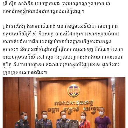
ត្រី ស៊ុន សារ៉ាឌីន មេបញ្ជាការរង អាវុធហត្ថខណ្ឌទួលគោក ជា
សមាជិកមន្រ្តីកងរាជអាវុធហត្ថរាជធានីភ្នំពេញ។
ក្នុងនោះដែរក្នុងនាមជាតំណាង លោកឧត្តមសេនីយ៍ឯកមេបញ្ជាការ
ឧត្តមសេនីយ៍ត្រី ស៊ុំ គឹមសាន្ត បានសំដែងនូវការសោកស្តាយចំពោះ
ការបាត់បង់សមាជិក ដែលធ្លាប់បានបំពេញភារកិច្ចការងារកន្លង
មកនេះ។ និងបានពាំនាំនូវការផ្តាំផ្ញើសាកសួរសុខទុក្ខ ពីសំណាក់លោក
នាយឧត្តមសេនីយ៍ សៅ សុខា អគ្គមេបញ្ជាការរងកងយោធពលខេមរ
ភូមិន្ទ និងជាមេបញ្ជាការ កងរាជអាវុធហត្ថលើផ្ទៃប្រទេស ជូនចំពោះ
ក្រុមគ្រួសារសពផងដែរ៕