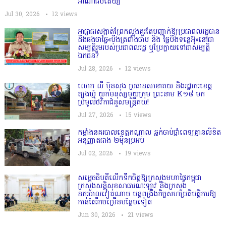
អាណាធិបតេយ្យ
Jul 30, 2026
12
views
អាជ្ញាធរសង្កាត់ព្រែកលួងគួរតែបញ្ជាក់ឱ្យប្រជាពលរដ្ឋបាន
ដឹងផងថាផ្ទៃ«បឹងត្រពាំងចាប និង ផ្ទៃបឹងទន្លេអ៊ុ»នៅជា
សម្បត្តិរួមរបស់ប្រជាពលរដ្ឋ ឬប្រែក្លាយទៅជាសម្បត្តិ
ឯកជន?
Jul 28, 2026
12
views
លោក លី ប៊ុនសុង ប្រធានសាខាគយ និងរដ្ឋាករខេត្ត
ត្បូងឃ្មុំ យកមនុស្សមួយក្រុម ព្រះនាម K១៨ មក
ប្រមូលថវិកាជំនួសមន្ត្រីគយ!
Jul 27, 2026
15
views
កម្លាំងនគរបាលខេត្តកណ្ដាល ឆ្មក់ចាប់ថ្នាំពេទ្យគ្មានលិខិត
អនុញ្ញាតជាង ២ម៉ឺនប្រអប់
Jul 02, 2026
19
views
សម្តេច​ធិបតី​លេីកទឹកចិត្ត​ឱ្យក្រសួងមហាផ្ទៃកម្ពុជា
ក្រសួងសន្តិសុខសាធារណៈឡាវ និងក្រសួង
នគរបាលវៀតណាម បន្តពង្រឹងកិច្ចសហប្រតិបត្តិការឱ្យ
កាន់តែរីកចម្រើនបន្ថែមទៀត
Jun 30, 2026
21
views