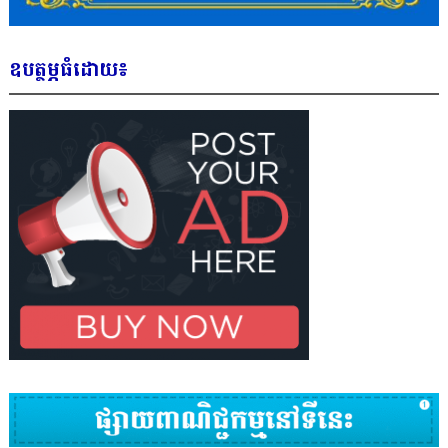
ឧបត្ថម្ភធំដោយ៖