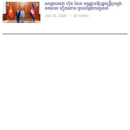
សម្តេចតេជោ ហ៊ុន សែន អនុញ្ញាតឱ្យរដ្ឋមន្ត្រីក្រសួង
នគរបាល វៀតណាម ជួបសម្តែងការគួរសម
Jun 30, 2026
20
views