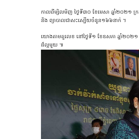
កាលពីម្សិលមិញ ថ្ងៃទី៣០ ខែមេសា ឆ្នាំ២០២១ ក
និង ព្យាបាលជាសះស្បើយចំនួន១៦៦នាក់ ។
យោងតាមតួលេខ នៅថ្ងៃទី១ ខែឧសភា ឆ្នាំ២០២១ ន
ដ៏ល្អមួយ ៕