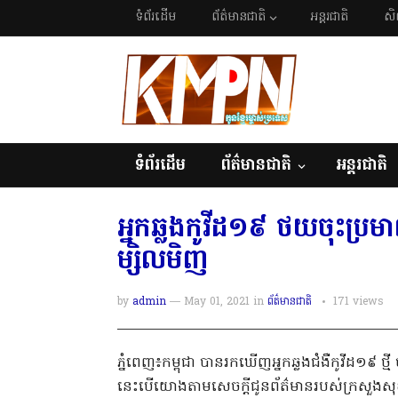
ទំព័រដើម
ព័ត៌មានជាតិ
អន្តរជាតិ
សិ
ទំព័រដើម
ព័ត៌មានជាតិ
អន្តរជាតិ
អ្នកឆ្លងកូវីដ១៩ ថយចុះប្
ម្សិលមិញ
by
admin
— May 01, 2021
in
ព័ត៌មានជាតិ
171
views
ភ្នំពេញ៖កម្ពុជា បានរកឃើញអ្នកឆ្លងជំងឺកូវីដ១៩ 
នេះបើយោងតាមសេចក្តីជូនព័ត៌មានរបស់ក្រសួងសុ