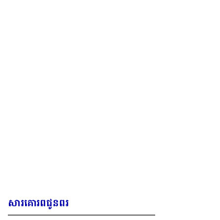
សារគោរពជូនពរ