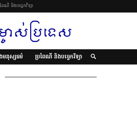
រពៃណី និងបច្ចេកវិទ្យា
ិងមនុស្សធម៌
ប្រពៃណី និងបច្ចេកវិទ្យា