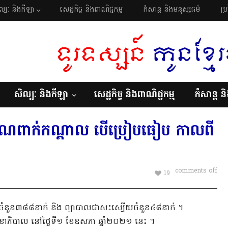
ល្បៈ និងកីឡា
សេដ្ឋកិច្ច និងពាណិជ្ជកម្ម
កំសាន្ត និងមនុស្សធម៌
ប្
សិល្បៈ និងកីឡា
សេដ្ឋកិច្ច និងពាណិជ្ជកម្ម
កំសាន្ត ន
រមាណពាក់កណ្តាល បើប្រៀបធៀប កាលពី
comments off
19
ថ្មី ចំនួន៣៨៨នាក់ និង ព្យាបាលជាសះស្បើយចំនួន៤៨នាក់ ។
ខាភិបាល នៅថ្ងៃទី១ ខែឧសភា ឆ្នាំ២០២១ នេះ ។