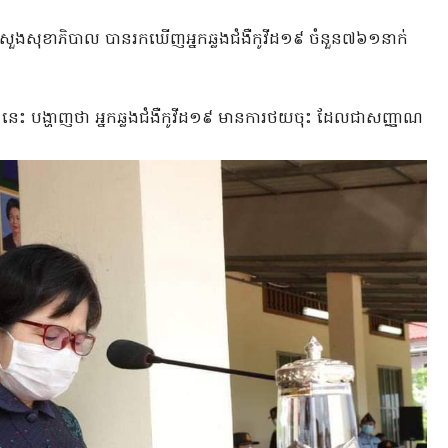
្រសួងសុខាភិបាល បានរកឃើញអ្នកឆ្លងជំងឺកូវីដ១៩ ចំនួន៧៦១នាក់
េះ បង្ហាញថា អ្នកឆ្លងជំងឺកូវីដ១៩ មានការថយចុះ ដែលជាសញ្ញាណ