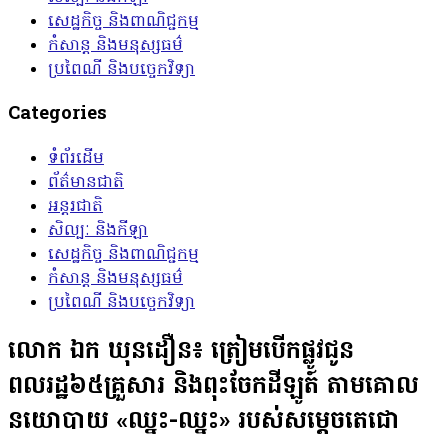
សេដ្ឋកិច្ច និងពាណិជ្ជកម្ម
កំសាន្ត និងមនុស្សធម៌
ប្រពៃណី និងបច្ចេកវិទ្យា
Categories
ទំព័រដើម
ព័ត៌មានជាតិ
អន្តរជាតិ
សិល្បៈ និងកីឡា
សេដ្ឋកិច្ច និងពាណិជ្ជកម្ម
កំសាន្ត និងមនុស្សធម៌
ប្រពៃណី និងបច្ចេកវិទ្យា
លោក ឯក ឃុនដឿន៖ ត្រៀមបើកផ្លូវជូន
ពលរដ្ឋ៦៥គ្រួសារ និងពុះចែកដីឡូត៍ តាមគោល
នយោបាយ «ឈ្នះ-ឈ្នះ» របស់សម្ដេចតេជោ