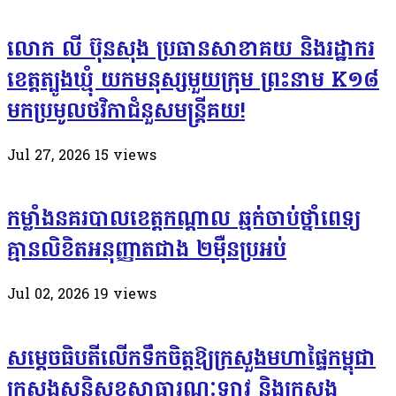
លោក លី ប៊ុនសុង ប្រធានសាខាគយ និងរដ្ឋាករ
ខេត្តត្បូងឃ្មុំ យកមនុស្សមួយក្រុម ព្រះនាម K១៨
មកប្រមូលថវិកាជំនួសមន្ត្រីគយ!
Jul 27, 2026
15
views
កម្លាំងនគរបាលខេត្តកណ្ដាល ឆ្មក់ចាប់ថ្នាំពេទ្យ
គ្មានលិខិតអនុញ្ញាតជាង ២ម៉ឺនប្រអប់
Jul 02, 2026
19
views
សម្តេច​ធិបតី​លេីកទឹកចិត្ត​ឱ្យក្រសួងមហាផ្ទៃកម្ពុជា
ក្រសួងសន្តិសុខសាធារណៈឡាវ និងក្រសួង