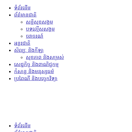
ទំព័រដើម
ព័ត៌មានជាតិ
សន្តិសុខសង្គម
បទល្មើសសង្គម
ចរាចរណ៍
អន្តរជាតិ
សិល្បៈ និងកីឡា
សុខភាព និងសម្រស់
សេដ្ឋកិច្ច និងពាណិជ្ជកម្ម
កំសាន្ត និងមនុស្សធម៌
ប្រពៃណី និងបច្ចេកវិទ្យា
ទំព័រដើម