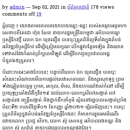
by
admin
— Sep 02, 2021
in
ព័ត៌មានជាតិ
178
views
comments off
19
ភ្នំពេញ ៖ យោងតាមគោលនយោបាយឈ្នះ-ឈ្នះ របស់សម្ដេចអគ្គមហា
សេនាបតីតេជោ ហ៊ុន សែន នាយករដ្ឋមន្រ្តីនៃកម្ពុជា អភិបាលខណ្ឌ
ឫស្សីកែវថ្មី លោក ឯក ឃុនដឿន បានចុះត្រួតពិនិត្យទីតាំងក្នុងតំបន់
អភិវឌ្ឍន៍ឫស្សីកែវ ដើម្បីត្រៀមលក្ខណៈបើកផ្លូវបន្ថែមទៀត និងឈាន
ទៅវាស់វែងកំណត់ព្រំក្បាលដីឡូត៍ ដើម្បីចែកជូនប្រជាពលរដ្ឋ
ចំនួន៦៥គ្រួសារ។
ចំពោះការអះអាងបែបនេះ បន្ទាប់ពីលោក ឯក ឃុនដឿន បានចុះ
សំណេះសំណាលមើលការផ្ដល់សេវាសាធារណៈ និងសួរសុខទុក្ខ ព្រម
ទាំងឆ្លៀតឧបត្ថម្ភ ក្រមា, អាកុល, ម៉ាស, និងឧបករណ៍វាស់កំដៅ ដើម្បី
ប្រយុទ្ធប្រឆាំងជំងឺកូវីដ១៩ ដល់លោក-លោកស្រីចៅសង្កាត់ ចៅ
សង្កាត់រង មន្ត្រីសង្កាត់ និងថ្នាក់ដឹកនាំភូមិ ស្ថិតនៅរដ្ឋបាលសង្កាត់ច្រាំង
ចំរេះទី២ កាលពីថ្ងៃទី០១ ខែកញ្ញា ឆ្នាំ២០២១ ម្សិលមិញនេះ។ ការចុះ
ត្រួតពិនិត្យក្នុងតំបន់អភិវឌ្ឍន៍ឫស្សីកែវនេះ ក៏មានការរួមអមដំណើរ
ដោយលោក ប្រាជ្ញ សីហា, លោក ស៊ូ សោគន្ធ អភិបាលរងខណ្ឌ និង
លោក ស៊ូ សារ៉ាត់ នាយករងរដ្ឋបាលខណ្ឌផងដែរ។