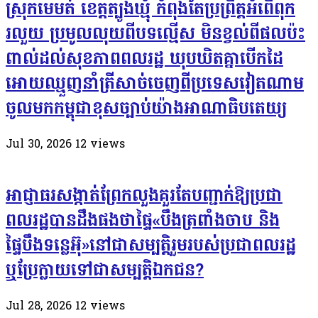
ស្រុកមេមត់ ខេត្តត្បូងឃ្មុំ កំពុងតែប្រព្រឹត្តអំពើពុក
រលួយ ប្រមូលលុយពីបទល្មើស មិនខ្វល់ពីផលប៉ះ
ពាល់ដល់សុខភាពពលរដ្ឋ ឃុបឃិតគ្នាបើកដៃ
អោយឈ្មួញនាំត្រីសាច់ចេញពីប្រទេសវៀតណាម
ចូលមកកម្ពុជាខុសច្បាប់យ៉ាងអាណាធិបតេយ្យ
Jul 30, 2026
12
views
អាជ្ញាធរសង្កាត់ព្រែកលួងគួរតែបញ្ជាក់ឱ្យប្រជា
ពលរដ្ឋបានដឹងផងថាផ្ទៃ«បឹងត្រពាំងចាប និង
ផ្ទៃបឹងទន្លេអ៊ុ»នៅជាសម្បត្តិរួមរបស់ប្រជាពលរដ្ឋ
ឬប្រែក្លាយទៅជាសម្បត្តិឯកជន?
Jul 28, 2026
12
views