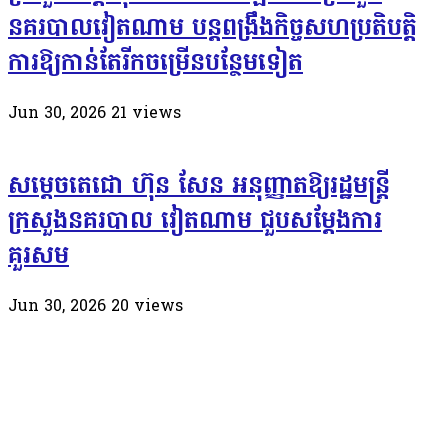
នគរបាលវៀតណាម បន្តពង្រឹងកិច្ចសហប្រតិបត្តិ
ការឱ្យកាន់តែរីកចម្រើនបន្ថែមទៀត
Jun 30, 2026
21
views
សម្តេចតេជោ ហ៊ុន សែន អនុញ្ញាតឱ្យរដ្ឋមន្ត្រី
ក្រសួងនគរបាល វៀតណាម ជួបសម្តែងការ
គួរសម
Jun 30, 2026
20
views