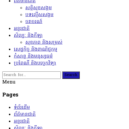
ព័ត៌មានជាតិ
សន្តិសុខសង្គម
បទល្មើសសង្គម
ចរាចរណ៍
អន្តរជាតិ
សិល្បៈ និងកីឡា
សុខភាព និងសម្រស់
សេដ្ឋកិច្ច និងពាណិជ្ជកម្ម
កំសាន្ត និងមនុស្សធម៌
ប្រពៃណី និងបច្ចេកវិទ្យា
Search
Menu
Pages
ទំព័រដើម
ព័ត៌មានជាតិ
អន្តរជាតិ
សិល្បៈ និងកីឡា