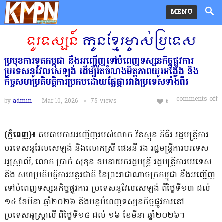
MENU
ប្រមុខការទូតកម្ពុជា នឹងអញ្ជើញទៅបំពេញទស្សនកិច្ចផ្លូវការ
ប្រទេសនូវែលសេឡង់ ដើម្បីរឹតចំណងមិត្តភាពយូរអង្វែង និង
កិច្ចសហប្រតិបត្តិការប្រកបដោយផ្លែផ្ការវាងប្រទេសទាំងពីរ
comments off
by
admin
— Mar 10, 2026
75
views
6
(ភ្នំពេញ)៖
តបតាមការអញ្ជើញរបស់លោក វីនស្តុន ភីធឺរ រដ្ឋមន្ត្រីការ
បរទេសនូវែលសេឡង់ និងលោកស្រី ផេននី វង រដ្ឋមន្ត្រីការបរទេស
អូស្ត្រាលី, លោក ប្រាក់ សុខុន ឧបនាយករដ្ឋមន្ត្រី រដ្ឋមន្ត្រីការបរទេស
និង សហប្រតិបត្តិការអន្តរជាតិ នៃព្រះរាជាណាចក្រកម្ពុជា នឹងអញ្ជើញ
ទៅបំពេញទស្សនកិច្ចផ្លូវការ ប្រទេសនូវែលសេឡង់ ពីថ្ងៃទី១៣ ដល់
១៤ ខែមីនា ឆ្នាំ២០២៦ និងបន្តបំពេញទស្សនកិច្ចផ្លូវការនៅ
ប្រទេសអូស្ត្រាលី ពីថ្ងៃទី១៥ ដល់ ១៦ ខែមីនា ឆ្នាំ២០២៦។