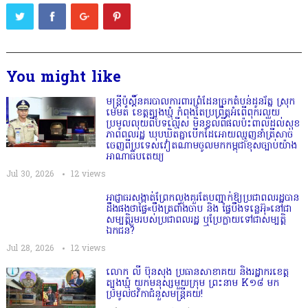
You might like
មន្ត្រីប៉ុស្តិ៍នគរបាលការពារព្រំដែនច្រកតំបន់ដូនរ័ត្ន ស្រុក
មេមត់ ខេត្តត្បូងឃ្មុំ កំពុងតែប្រព្រឹត្តអំពើពុករលួយ
ប្រមូលលុយពីបទល្មើស មិនខ្វល់ពីផលប៉ះពាល់ដល់សុខ
ភាពពលរដ្ឋ ឃុបឃិតគ្នាបើកដៃអោយឈ្មួញនាំត្រីសាច់
ចេញពីប្រទេសវៀតណាមចូលមកកម្ពុជាខុសច្បាប់យ៉ាង
អាណាធិបតេយ្យ
Jul 30, 2026
12
views
អាជ្ញាធរសង្កាត់ព្រែកលួងគួរតែបញ្ជាក់ឱ្យប្រជាពលរដ្ឋបាន
ដឹងផងថាផ្ទៃ«បឹងត្រពាំងចាប និង ផ្ទៃបឹងទន្លេអ៊ុ»នៅជា
សម្បត្តិរួមរបស់ប្រជាពលរដ្ឋ ឬប្រែក្លាយទៅជាសម្បត្តិ
ឯកជន?
Jul 28, 2026
12
views
លោក លី ប៊ុនសុង ប្រធានសាខាគយ និងរដ្ឋាករខេត្ត
ត្បូងឃ្មុំ យកមនុស្សមួយក្រុម ព្រះនាម K១៨ មក
ប្រមូលថវិកាជំនួសមន្ត្រីគយ!