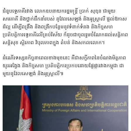
ជំនួបទ្វេភាគីរវាង លោកឧបនាយករដ្ឋមន្ត្រី ប្រាក់ សុខុន ជាមួយ
សមភាគី និងថ្នាក់ដឹកនាំរបស់ នូវែលសេឡង់ និងអូស្ត្រាលី ផ្តល់ឱកាស
ដ៏ល្អ ដើម្បីពង្រឹង និងពង្រីកបន្ថែមនូវទំនាក់ទំនង និងកិច្ចសហ
ប្រតិបត្តិការទ្វេភាគីលើគ្រប់វិស័យ ក៏ដូចជាចូលរួមចំណែកដល់សន្តិភាព
សន្តិសុខ ស្ថិរភាព វិបុលភាពក្នុង តំបន់ និងសកលលោក។
ដំណើរទស្សនកិច្ចនាពេលខាងមុខនេះ គឺជាសក្ខីភាពនៃចំណងមិត្តភាព
យូរអង្វែង និងកិច្ចសហ ប្រតិបត្តិការប្រកបដោយផ្លែផ្ការវាងកម្ពុជា ជា
មួយនូវែលសេឡង់ និងអូស្ត្រាលី៕