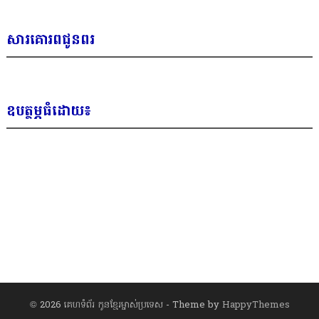
សារគោរពជូនពរ
ឧបត្ថម្ភធំដោយ៖
© 2026
គេហទំព័រ កូនខ្មែរម្ចាស់ប្រទេស
- Theme by
HappyThemes