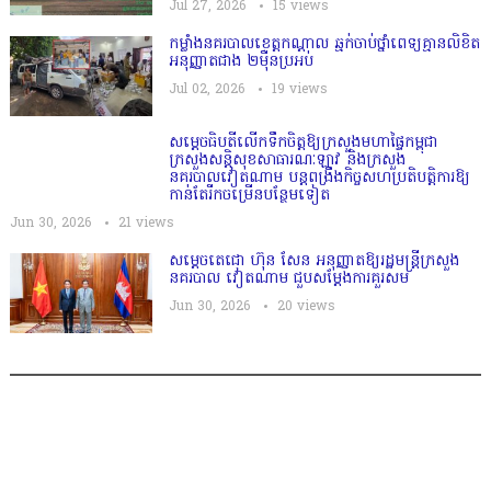
Jul 27, 2026
15
views
កម្លាំងនគរបាលខេត្តកណ្ដាល ឆ្មក់ចាប់ថ្នាំពេទ្យគ្មានលិខិត
អនុញ្ញាតជាង ២ម៉ឺនប្រអប់
Jul 02, 2026
19
views
សម្តេច​ធិបតី​លេីកទឹកចិត្ត​ឱ្យក្រសួងមហាផ្ទៃកម្ពុជា
ក្រសួងសន្តិសុខសាធារណៈឡាវ និងក្រសួង
នគរបាលវៀតណាម បន្តពង្រឹងកិច្ចសហប្រតិបត្តិការឱ្យ
កាន់តែរីកចម្រើនបន្ថែមទៀត
Jun 30, 2026
21
views
សម្តេចតេជោ ហ៊ុន សែន អនុញ្ញាតឱ្យរដ្ឋមន្ត្រីក្រសួង
នគរបាល វៀតណាម ជួបសម្តែងការគួរសម
Jun 30, 2026
20
views