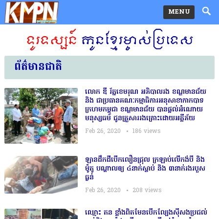
MENU
ព័ត៌មានជាតិ
លោក ឌី រ័ត្នខេមរុណ អភិបាលរង ខណ្ឌមានជ័យ
និង ជាប្រធានគណៈកម្មាធិការអនុសាខាកាកបាទ
ក្រហមកម្ពុជា ខណ្ឌមានជ័យ បានផ្តល់អំណោយ
មនុស្សធម៌ ជូនគ្រួសារ​រងគ្រោះដោយអគ្គីភ័យ
Feb 26, 2020
186
views
ឡាន​ដឹក​ដី​បើក​លឿន​ជ្រុល ក្រឡាប់​លើ​កង់បី និង​
ម៉ូតូ បណ្តាល​ឲ្យ ៤​នាក់​ស្លាប់ និង ៣នាក់រងរបួស
ធ្ងន់
Feb 26, 2020
208
views
ឈ្មោះ តន ខ្លាំងពិតមែនបើកល្បែងសុីសងប្រជល់