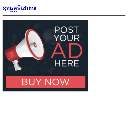
ឧបត្ថម្ភធំដោយ៖