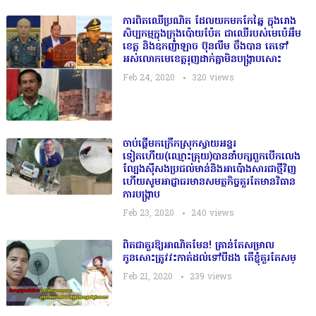
ការពិតឈើ​​ប្រណិ​ត ដែលយកមកកែឆ្នៃ ក្នុងរោង
សិប្ប​កម្មក្នុងក្រុងប៉ោយប៉ែត ជាឈើ​របស់មេ​ប៉េអឹម
ខេត្ត និង​ឧ​កញ៉ា​ឡាច ប៊ុន​លីម​ ចឹងបាន​ តេទៅ
អស់លោកមេខេត្តរុញដាក់គ្នាមិនបង្រ្កាបសោះ
Feb 24, 2020
320
views
ចាប់ផ្ដេីមកក្រេីកស្រុកស្វាយអន្ទរ
ទៀតហេីយ(ឈ្មោះគ្រុយ)បាននាំបក្សពួកបើកលេង
ល្បែងសុីសងប្រជល់មាន់និងអាប៉ោងសារជាថ្មីវិញ
ហើយសូមអាជ្ញាធរមានសមត្ថកិច្ចគួរតែមានវិធាន
ការបង្រ្កាប
Feb 23, 2020
240
views
ពិតជាគួរឱ្យអាណិតមែន! គ្រាន់តែសម្រាល
កូនសោះត្រូវវះកាត់ដល់ទៅបីដង តើខ្ញុំគួរតែសម្
Feb 21, 2020
239
views