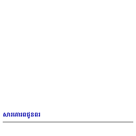
i
g
a
t
i
o
n
សារគោរពជូនពរ