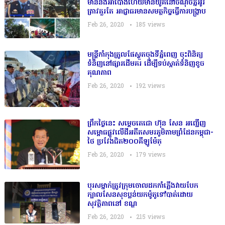
មាន់និងអាប៉ោងហើយមានយូគីនៅចំណុចភ្នំអូរ
ត្រាវគួរតែ អាជ្ញាធរមានសមត្ថកិច្ចធ្វើការបង្រ្កាប
Feb 26, 2020
185
views
មន្រ្តីកាំកុងត្រូលផែស្ងួតចុងទីភ្នំពេញ ចុះពិនិត្យ
ទំនិញនៅផ្សារដើមគរ ដើម្បីទប់ស្កាត់ទំនិញខូច
គុណភាព
Feb 26, 2020
192
views
ព្រឹកថ្ងៃនេះ សម្តេចតេជោ ហ៊ុន សែន អញ្ជើញ
សម្ពោធផ្លូវលើដីអតីតសមរភូមិតាមព្រំដែនកម្ពុជា-
ថៃ ប្រវែងជិត២០០គីឡូម៉ែត្
Feb 26, 2020
179
views
បុរសម្នាក់ត្រូវក្រុមចោលដកកាំភ្លើងវាយបែក
ក្បាលសែនសុខប្លន់យកម៉ូតូទៅបាត់ដោយ
សុវត្ថិភាពនៅ​ ខណ្ឌ
Feb 26, 2020
215
views