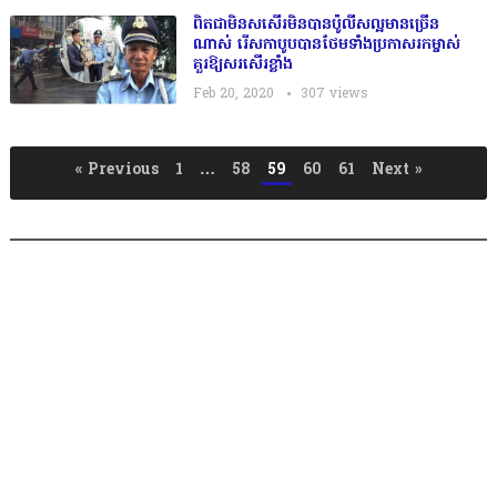
ពិតជាមិនសសើរមិនបានប៉ូលីសល្អមានច្រើន
ណាស់ រើសកាបូបបានថែមទាំងប្រកាសរកម្ចាស់
គួរឱ្យសរសើរខ្លាំង
Feb 20, 2020
307
views
P
« Previous
1
…
58
59
60
61
Next »
o
s
t
s
n
a
v